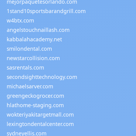
mejorpaquetesorlando.com
1stand10sportsbarandgrill.com
w4btx.com
angelstouchnaillash.com
kabbalahacademy.net
smilondental.com
newstarcollision.com
sasrentals.com
secondsighttechnology.com
michaelsarver.com
greengeckogrocer.com
hlathome-staging.com
wokteriyakitargetmall.com
lexingtondentalcenter.com
sydneyellis.com