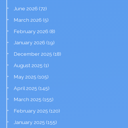
June 2026
(72)
March 2026
(5)
February 2026
(8)
January 2026
(19)
December 2025
(18)
August 2025
(1)
May 2025
(105)
April 2025
(145)
March 2025
(155)
February 2025
(120)
January 2025
(155)