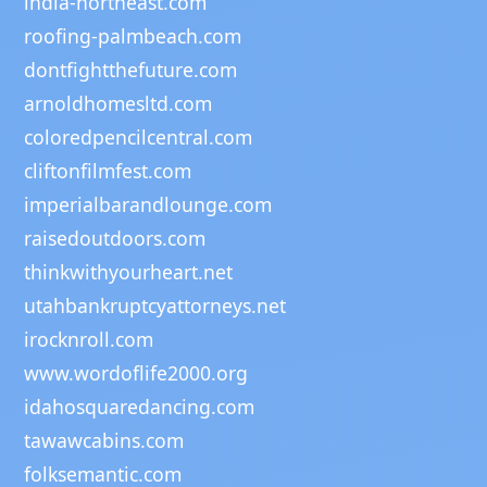
india-northeast.com
roofing-palmbeach.com
dontfightthefuture.com
arnoldhomesltd.com
coloredpencilcentral.com
cliftonfilmfest.com
imperialbarandlounge.com
raisedoutdoors.com
thinkwithyourheart.net
utahbankruptcyattorneys.net
irocknroll.com
www.wordoflife2000.org
idahosquaredancing.com
tawawcabins.com
folksemantic.com