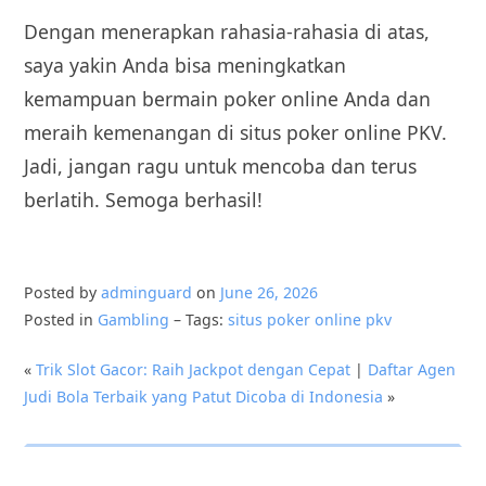
Dengan menerapkan rahasia-rahasia di atas,
saya yakin Anda bisa meningkatkan
kemampuan bermain poker online Anda dan
meraih kemenangan di situs poker online PKV.
Jadi, jangan ragu untuk mencoba dan terus
berlatih. Semoga berhasil!
Posted by
adminguard
on
June 26, 2026
Posted in
Gambling
– Tags:
situs poker online pkv
«
Trik Slot Gacor: Raih Jackpot dengan Cepat
|
Daftar Agen
Judi Bola Terbaik yang Patut Dicoba di Indonesia
»