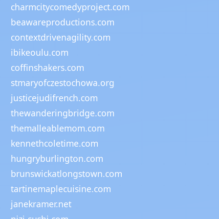
charmcitycomedyproject.com
beawareproductions.com
contextdrivenagility.com
ibikeoulu.com
coffinshakers.com
stmaryofczestochowa.org
justicejudifrench.com
thewanderingbridge.com
themalleablemom.com
kennethcoletime.com
hungryburlington.com
brunswickatlongstown.com
tartinemaplecuisine.com
janekramer.net
nizi-sushi.com