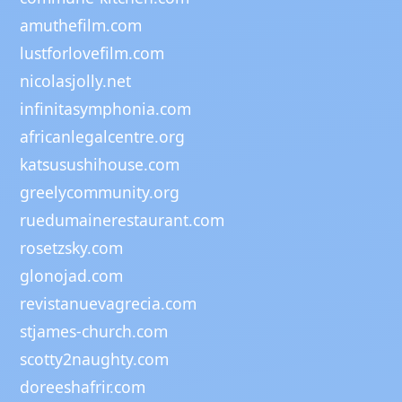
amuthefilm.com
lustforlovefilm.com
nicolasjolly.net
infinitasymphonia.com
africanlegalcentre.org
katsusushihouse.com
greelycommunity.org
ruedumainerestaurant.com
rosetzsky.com
glonojad.com
revistanuevagrecia.com
stjames-church.com
scotty2naughty.com
doreeshafrir.com