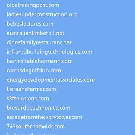
oldetradingpost.com
ladiesunderconstruction.org
bebeslectores.com
australiantimberoil.net
dinosfamilyrestaurant.net
infraredbuildingtechnologies.com
harvesttablehermann.com
carrosdegolfclub.com
energydevelopmentassociates.com
floraandfarmer.com
s3fsolutions.com
brevardbeachhomes.com
escapefromtheivorytower.com
743southchadwick.com