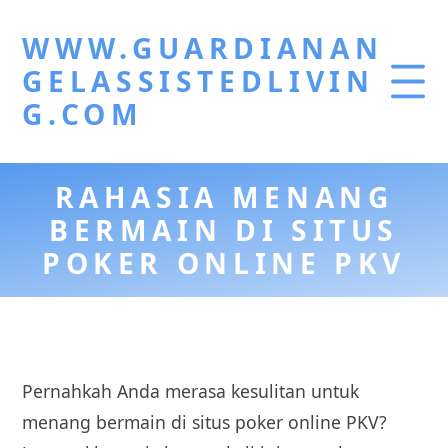
WWW.GUARDIANAN
GELASSISTEDLIVIN
G.COM
RAHASIA MENANG
BERMAIN DI SITUS
POKER ONLINE PKV
Pernahkah Anda merasa kesulitan untuk
menang bermain di situs poker online PKV?