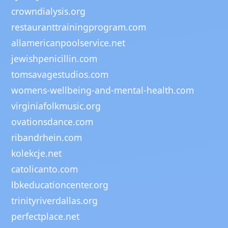
crowndialysis.org
restauranttrainingprogram.com
allamericanpoolservice.net
jewishpenicillin.com
tomsavagestudios.com
womens-wellbeing-and-mental-health.com
virginiafolkmusic.org
ovationsdance.com
ribandrhein.com
kolekcje.net
catolicanto.com
lbkeducationcenter.org
trinityriverdallas.org
perfectplace.net