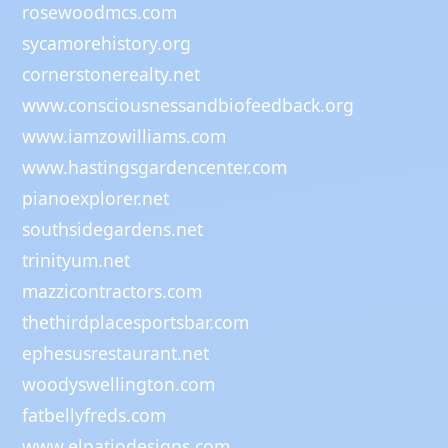
rosewoodmcs.com
sycamorehistory.org
cornerstonerealty.net
www.consciousnessandbiofeedback.org
www.iamzowilliams.com
www.hastingsgardencenter.com
pianoexplorer.net
southsidegardens.net
trinityum.net
mazzicontractors.com
thethirdplacesportsbar.com
ephesusrestaurant.net
woodyswellington.com
fatbellyfreds.com
www.elpatiodesigns.com