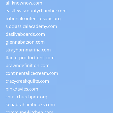
alliknownow.com
eastlewiscountychamber.com
tribunalcontenciosobc.org
sloclassicalacademy.com
dasilvaboards.com
glennabatson.com
strayhornmarina.com
flaglerproductions.com
brawndefinition.com
continentalicecream.com
crazycreekquilts.com
binkdavies.com
christchurchpdx.org
kenabrahambooks.com
commune-kitchen.com