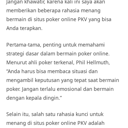
Jangan khawatir, karena kali ini saya akan
memberikan beberapa rahasia menang
bermain di situs poker online PKV yang bisa
Anda terapkan.
Pertama-tama, penting untuk memahami
strategi dasar dalam bermain poker online.
Menurut ahli poker terkenal, Phil Hellmuth,
“Anda harus bisa membaca situasi dan
mengambil keputusan yang tepat saat bermain
poker. Jangan terlalu emosional dan bermain
dengan kepala dingin.”
Selain itu, salah satu rahasia kunci untuk
menang di situs poker online PKV adalah