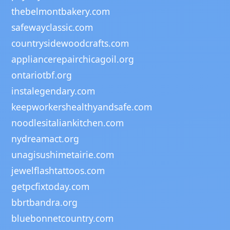
thebelmontbakery.com
safewayclassic.com
countrysidewoodcrafts.com
appliancerepairchicagoil.org
ontariotbf.org
instalegendary.com
keepworkershealthyandsafe.com
noodlesitaliankitchen.com
nydreamact.org
unagisushimetairie.com
jewelflashtattoos.com
getpcfixtoday.com
bbrtbandra.org
bluebonnetcountry.com