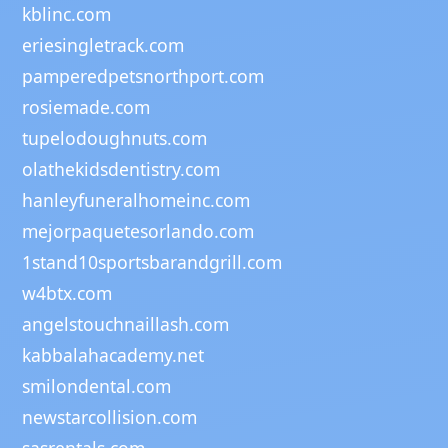
kblinc.com
eriesingletrack.com
pamperedpetsnorthport.com
rosiemade.com
tupelodoughnuts.com
olathekidsdentistry.com
hanleyfuneralhomeinc.com
mejorpaquetesorlando.com
1stand10sportsbarandgrill.com
w4btx.com
angelstouchnaillash.com
kabbalahacademy.net
smilondental.com
newstarcollision.com