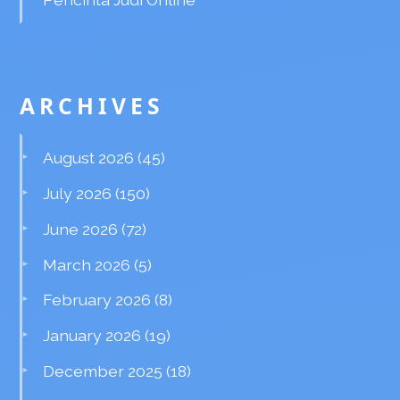
ARCHIVES
August 2026
(45)
July 2026
(150)
June 2026
(72)
March 2026
(5)
February 2026
(8)
January 2026
(19)
December 2025
(18)