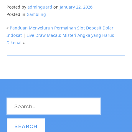
Posted by
adminguard
on
January 22, 2026
Posted in
Gambling
«
Panduan Menyeluruh Permainan Slot Deposit Dolar
Indosat
|
Live Draw Macau: Misteri Angka yang Harus
Dikenal
»