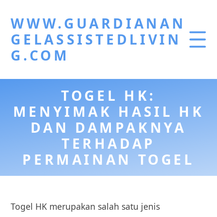
WWW.GUARDIANAN
GELASSISTEDLIVIN
G.COM
TOGEL HK:
MENYIMAK HASIL HK
DAN DAMPAKNYA
TERHADAP
PERMAINAN TOGEL
Togel HK merupakan salah satu jenis