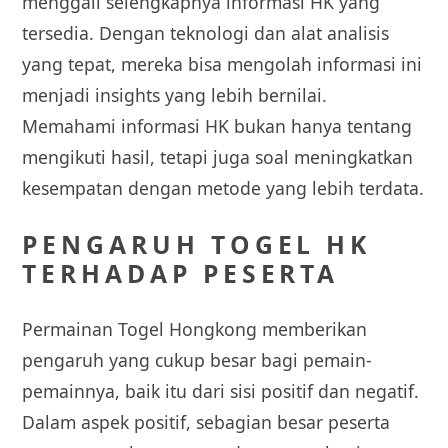
menggali selengkapnya informasi HK yang
tersedia. Dengan teknologi dan alat analisis
yang tepat, mereka bisa mengolah informasi ini
menjadi insights yang lebih bernilai.
Memahami informasi HK bukan hanya tentang
mengikuti hasil, tetapi juga soal meningkatkan
kesempatan dengan metode yang lebih terdata.
PENGARUH TOGEL HK
TERHADAP PESERTA
Permainan Togel Hongkong memberikan
pengaruh yang cukup besar bagi pemain-
pemainnya, baik itu dari sisi positif dan negatif.
Dalam aspek positif, sebagian besar peserta