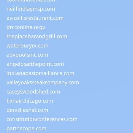
neilfindlaymsp.com
avicollisrestaurant.com
drcconline.org
v
theplacebarandgrill.com
waterburyrx.com
advpoolsinc.com
angelosatthepoint.com
indianapastorsalliance.com
valleyoakssteakcompany.com
caseyswoodshed.com
fixhairchicago.com
denizliesnaf.com
constitutionconferences.com
patthecope.com