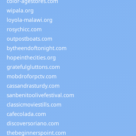
color-agestores.com
wipala.org
loyola-malawi.org
rosychicc.com
outpostboats.com
bytheendoftonight.com
hopeinthecities.org
gratefulgluttons.com
mobdroforpctv.com
cassandrasturdy.com
sanbenitoolivefestival.com
classicmoviestills.com
cafecolada.com
discoversoriano.com
thebeginnerspoint.com