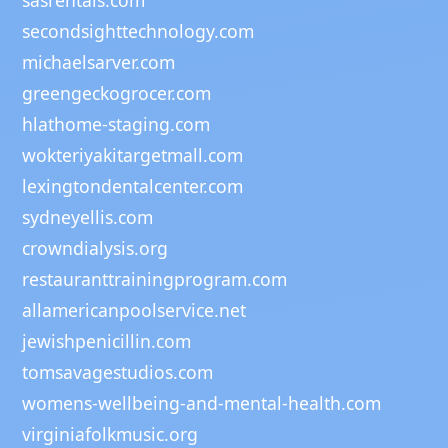
sasrentals.com
secondsighttechnology.com
michaelsarver.com
greengeckogrocer.com
hlathome-staging.com
wokteriyakitargetmall.com
lexingtondentalcenter.com
sydneyellis.com
crowndialysis.org
restauranttrainingprogram.com
allamericanpoolservice.net
jewishpenicillin.com
tomsavagestudios.com
womens-wellbeing-and-mental-health.com
virginiafolkmusic.org