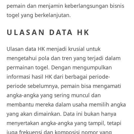
pemain dan menjamin keberlangsungan bisnis
togel yang berkelanjutan.
ULASAN DATA HK
Ulasan data HK menjadi krusial untuk
mengetahui pola dan tren yang terjadi dalam
permainan togel. Dengan mengumpulkan
informasi hasil HK dari berbagai periode-
periode sebelumnya, pemain bisa mengamati
angka-angka yang sering muncul dan
membantu mereka dalam usaha memilih angka
yang akan dimainkan. Data ini bukan hanya
menyertakan angka-angka yang tampil, tetapi
juga frekuensi dan komposisi nomor yang