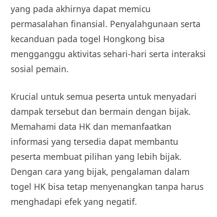
yang pada akhirnya dapat memicu
permasalahan finansial. Penyalahgunaan serta
kecanduan pada togel Hongkong bisa
mengganggu aktivitas sehari-hari serta interaksi
sosial pemain.
Krucial untuk semua peserta untuk menyadari
dampak tersebut dan bermain dengan bijak.
Memahami data HK dan memanfaatkan
informasi yang tersedia dapat membantu
peserta membuat pilihan yang lebih bijak.
Dengan cara yang bijak, pengalaman dalam
togel HK bisa tetap menyenangkan tanpa harus
menghadapi efek yang negatif.