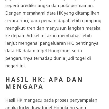
seperti prediksi angka dan pola permainan.
Dengan memahami data HK yang ditampilkan
secara rinci, para pemain dapat lebih gampang
mengikuti tren dan menyusun langkah mereka
ke depan. Artikel ini akan membahas lebih
lanjut mengenai pengeluaran HK, pentingnya
data HK dalam togel Hongkong, serta
pengaruhnya terhadap dunia judi togel di
negeri ini.
HASIL HK: APA DAN
MENGAPA
Hasil HK mengacu pada proses penyampaian
angka lucky draw togel Hongkong yang