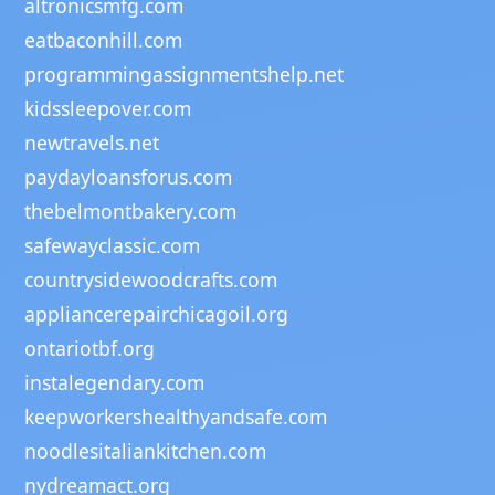
altronicsmfg.com
eatbaconhill.com
programmingassignmentshelp.net
kidssleepover.com
newtravels.net
paydayloansforus.com
thebelmontbakery.com
safewayclassic.com
countrysidewoodcrafts.com
appliancerepairchicagoil.org
ontariotbf.org
instalegendary.com
keepworkershealthyandsafe.com
noodlesitaliankitchen.com
nydreamact.org