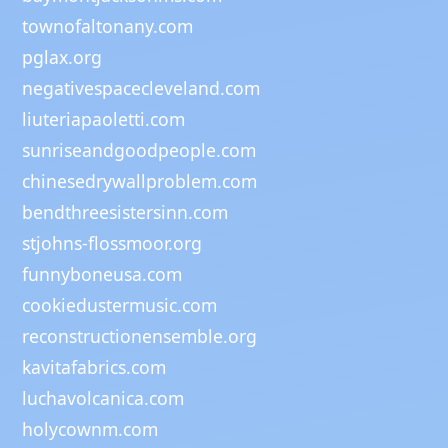
townofaltonany.com
pglax.org
negativespacecleveland.com
liuteriapaoletti.com
sunriseandgoodpeople.com
chinesedrywallproblem.com
bendthreesistersinn.com
stjohns-flossmoor.org
funnyboneusa.com
cookiedustermusic.com
reconstructionensemble.org
kavitafabrics.com
luchavolcanica.com
holycownm.com