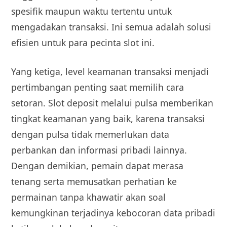
spesifik maupun waktu tertentu untuk
mengadakan transaksi. Ini semua adalah solusi
efisien untuk para pecinta slot ini.
Yang ketiga, level keamanan transaksi menjadi
pertimbangan penting saat memilih cara
setoran. Slot deposit melalui pulsa memberikan
tingkat keamanan yang baik, karena transaksi
dengan pulsa tidak memerlukan data
perbankan dan informasi pribadi lainnya.
Dengan demikian, pemain dapat merasa
tenang serta memusatkan perhatian ke
permainan tanpa khawatir akan soal
kemungkinan terjadinya kebocoran data pribadi