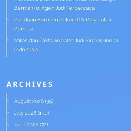
Bermain di Agen Judi Terpercaya
Panduan Bermain Poker IDN Play untuk
Pemula
Mitos dan Fakta Seputar Judi Slot Online di
Indonesia
ARCHIVES
August 2026
(35)
July 2026
(150)
June 2026
(72)