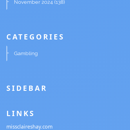
November 2024
(138)
CATEGORIES
Gambling
SIDEBAR
LINKS
missclaireshay.com