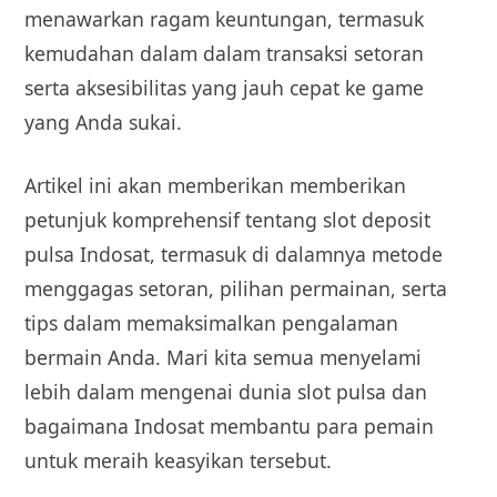
menawarkan ragam keuntungan, termasuk
kemudahan dalam dalam transaksi setoran
serta aksesibilitas yang jauh cepat ke game
yang Anda sukai.
Artikel ini akan memberikan memberikan
petunjuk komprehensif tentang slot deposit
pulsa Indosat, termasuk di dalamnya metode
menggagas setoran, pilihan permainan, serta
tips dalam memaksimalkan pengalaman
bermain Anda. Mari kita semua menyelami
lebih dalam mengenai dunia slot pulsa dan
bagaimana Indosat membantu para pemain
untuk meraih keasyikan tersebut.