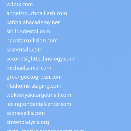
w4btx.com
angelstouchnaillash.com
kabbalahacademy.net
smilondental.com
newstarcollision.com
sasrentals.com
secondsighttechnology.com
michaelsarver.com
greengeckogrocer.com
hlathome-staging.com
wokteriyakitargetmall.com
lexingtondentalcenter.com
sydneyellis.com
crowndialysis.org