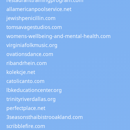
restauranttrainingprogram.com
allamericanpoolservice.net
jewishpenicillin.com
tomsavagestudios.com
womens-wellbeing-and-mental-health.com
virginiafolkmusic.org
ovationsdance.com
ribandrhein.com
kolekcje.net
catolicanto.com
lbkeducationcenter.org
trinityriverdallas.org
perfectplace.net
3seasonsthaibistrooakland.com
scribblefire.com