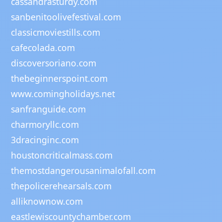
cassandrasturdy.com
sanbenitoolivefestival.com
classicmoviestills.com
cafecolada.com
discoversoriano.com
thebeginnerspoint.com
www.comingholidays.net
sanfranguide.com
charmoryllc.com
3dracinginc.com
houstoncriticalmass.com
themostdangerousanimalofall.com
thepolicerehearsals.com
alliknownow.com
eastlewiscountychamber.com