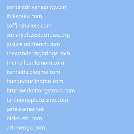
contextdrivenagility.com
ibikeoulu.com
coffinshakers.com
stmaryofczestochowa.org
justicejudifrench.com
thewanderingbridge.com
themalleablemom.com
kennethcoletime.com
hungryburlington.com
brunswickatlongstown.com
tartinemaplecuisine.com
janekramer.net
nizi-sushi.com
art-mengo.com