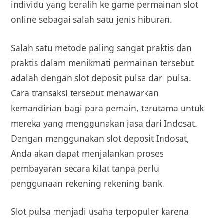
individu yang beralih ke game permainan slot
online sebagai salah satu jenis hiburan.
Salah satu metode paling sangat praktis dan
praktis dalam menikmati permainan tersebut
adalah dengan slot deposit pulsa dari pulsa.
Cara transaksi tersebut menawarkan
kemandirian bagi para pemain, terutama untuk
mereka yang menggunakan jasa dari Indosat.
Dengan menggunakan slot deposit Indosat,
Anda akan dapat menjalankan proses
pembayaran secara kilat tanpa perlu
penggunaan rekening rekening bank.
Slot pulsa menjadi usaha terpopuler karena