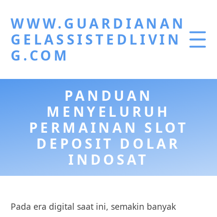
WWW.GUARDIANAN
GELASSISTEDLIVIN
G.COM
PANDUAN
MENYELURUH
PERMAINAN SLOT
DEPOSIT DOLAR
INDOSAT
Pada era digital saat ini, semakin banyak