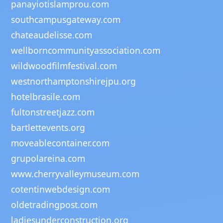
panayiotislamprou.com
southcampusgateway.com
chateaudelisse.com
wellborncommunityassociation.com
wildwoodfilmfestival.com
westnorthamptonshirejpu.org
hotelbrasile.com
fultonstreetjazz.com
bartlettevents.org
moveablecontainer.com
grupolareina.com
www.cherryvalleymuseum.com
cotentinwebdesign.com
oldetradingpost.com
ladiesunderconstruction.org