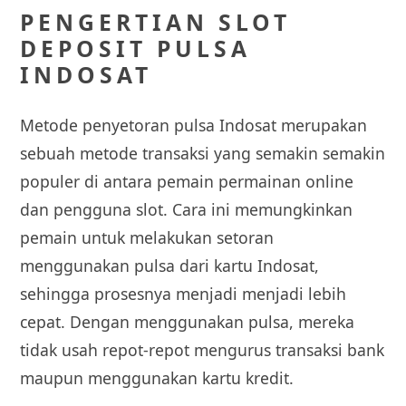
PENGERTIAN SLOT
DEPOSIT PULSA
INDOSAT
Metode penyetoran pulsa Indosat merupakan
sebuah metode transaksi yang semakin semakin
populer di antara pemain permainan online
dan pengguna slot. Cara ini memungkinkan
pemain untuk melakukan setoran
menggunakan pulsa dari kartu Indosat,
sehingga prosesnya menjadi menjadi lebih
cepat. Dengan menggunakan pulsa, mereka
tidak usah repot-repot mengurus transaksi bank
maupun menggunakan kartu kredit.