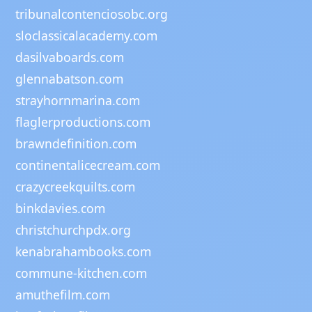
tribunalcontenciosobc.org
sloclassicalacademy.com
dasilvaboards.com
glennabatson.com
strayhornmarina.com
flaglerproductions.com
brawndefinition.com
continentalicecream.com
crazycreekquilts.com
binkdavies.com
christchurchpdx.org
kenabrahambooks.com
commune-kitchen.com
amuthefilm.com