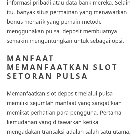
informasi pribadi atau data bank mereka. Selain
itu, banyak situs permainan yang menawarkan
bonus menarik yang pemain metode
menggunakan pulsa, deposit membuatnya
semakin menguntungkan untuk sebagai opsi.
MANFAAT
MEMANFAATKAN SLOT
SETORAN PULSA
Memanfaatkan slot deposit melalui pulsa
memiliki sejumlah manfaat yang sangat kian
memikat perhatian para pengguna. Pertama,
kemudahan yang ditawarkan ketika
mengadakan transaksi adalah salah satu utama.