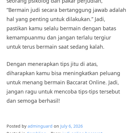
seorang psikolog dan pakar perjudian,
“Bermain judi secara bertanggung jawab adalah
hal yang penting untuk dilakukan.” Jadi,
pastikan kamu selalu bermain dengan batas
kemampuanmu dan jangan terlalu tergiur
untuk terus bermain saat sedang kalah.
Dengan menerapkan tips jitu di atas,
diharapkan kamu bisa meningkatkan peluang
untuk menang bermain Baccarat Online. Jadi,
jangan ragu untuk mencoba tips-tips tersebut
dan semoga berhasil!
Posted by
adminguard
on
July 6, 2026