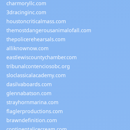
charmoryllc.com
3dracinginc.com
houstoncriticalmass.com
themostdangerousanimalofall.com
thepolicerehearsals.com
alliknownow.com
eastlewiscountychamber.com
tribunalcontenciosobc.org
sloclassicalacademy.com
dasilvaboards.com
glennabatson.com
strayhornmarina.com
flaglerproductions.com
brawndefinition.com
continentalicecream.com