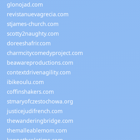
glonojad.com
revistanuevagrecia.com
stjames-church.com
scotty2naughty.com
doreeshafrir.com
charmcitycomedyproject.com
beawareproductions.com
contextdrivenagility.com
ibikeoulu.com
coffinshakers.com
stmaryofczestochowa.org
justicejudifrench.com
thewanderingbridge.com
themalleablemom.com
kennethcoletime.com