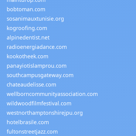
bobtoman.com
sosanimauxtunisie.org
kogroofing.com
alpinedentist.net
radioenergiadance.com
kookotheek.com
panayiotislamprou.com
southcampusgateway.com
chateaudelisse.com
wellborncommunityassociation.com
wildwoodfilmfestival.com
westnorthamptonshirejpu.org
hotelbrasile.com
fultonstreetjazz.com