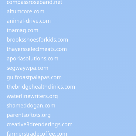
compassroseband.net
altumcore.com
animal-drive.com
tnamag.com
brooksshoesforkids.com
thayersselectmeats.com
aporiasolutions.com
segwaywpa.com
gulfcoastpalapas.com
thebridgehealthclinics.com
waterlinewriters.org
shameddogan.com
parentsoftots.org
creative3drenderings.com
farmerstradecoffee.com