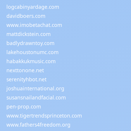
logcabinyardage.com
davidboers.com
www.imobetachat.com
mattdickstein.com
badlydrawntoy.com
lakehoustonumc.com
habakkukmusic.com
nexttonone.net
serenityhbot.net
joshuainternational.org
susansnailandfacial.com
pen-prop.com
www.tigertrendsprinceton.com
www.fathers4freedom.org