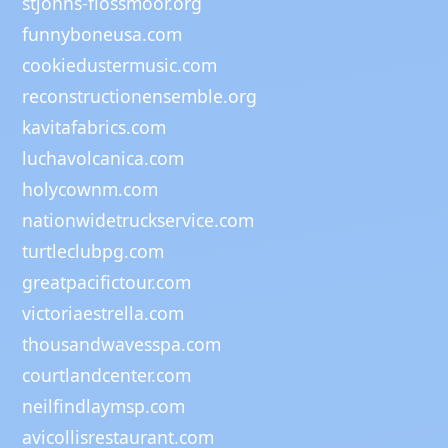
stjohns-flossmoor.org
funnyboneusa.com
cookiedustermusic.com
reconstructionensemble.org
kavitafabrics.com
luchavolcanica.com
holycownm.com
nationwidetruckservice.com
turtleclubpg.com
greatpacifictour.com
victoriaestrella.com
thousandwavesspa.com
courtlandcenter.com
neilfindlaymsp.com
avicollisrestaurant.com