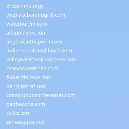
drcconline.org
v
theplacebarandgrill.com
waterburyrx.com
advpoolsinc.com
angelosatthepoint.com
indianapastorsalliance.com
valleyoakssteakcompany.com
caseyswoodshed.com
fixhairchicago.com
denizliesnaf.com
constitutionconferences.com
patthecope.com
svitcs.com
seriouspizza.net