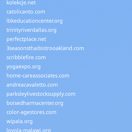
kolekcje.net
catolicanto.com
lbkeducationcenter.org
trinityriverdallas.org
perfectplace.net
3seasonsthaibistrooakland.com
scribblefire.com
yogaexpo.org
home-careassociates.com
andreacavaletto.com
parksleylivestocksupply.com
boisedharmacenter.org
color-agestores.com
wipala.org
loyola-malawi.org