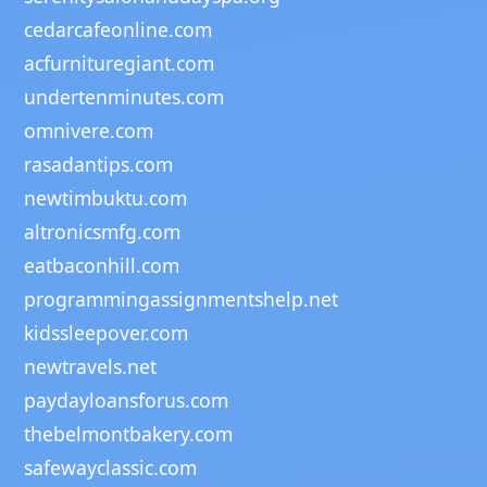
cedarcafeonline.com
acfurnituregiant.com
undertenminutes.com
omnivere.com
rasadantips.com
newtimbuktu.com
altronicsmfg.com
eatbaconhill.com
programmingassignmentshelp.net
kidssleepover.com
newtravels.net
paydayloansforus.com
thebelmontbakery.com
safewayclassic.com