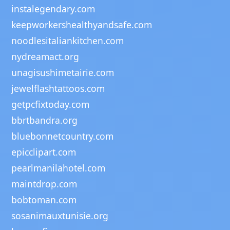
instalegendary.com
keepworkershealthyandsafe.com
noodlesitaliankitchen.com
nydreamact.org
unagisushimetairie.com
jewelflashtattoos.com
getpcfixtoday.com
bbrtbandra.org
bluebonnetcountry.com
epicclipart.com
pearlmanilahotel.com
maintdrop.com
bobtoman.com
sosanimauxtunisie.org