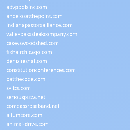
advpoolsinc.com
angelosatthepoint.com
indianapastorsalliance.com
valleyoakssteakcompany.com
caseyswoodshed.com
fixhairchicago.com
denizliesnaf.com
constitutionconferences.com
patthecope.com
svitcs.com
seriouspizza.net
compassroseband.net
altumcore.com
animal-drive.com