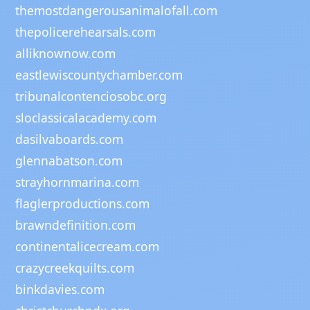
themostdangerousanimalofall.com
thepolicerehearsals.com
alliknownow.com
eastlewiscountychamber.com
tribunalcontenciosobc.org
sloclassicalacademy.com
dasilvaboards.com
glennabatson.com
strayhornmarina.com
flaglerproductions.com
brawndefinition.com
continentalicecream.com
crazycreekquilts.com
binkdavies.com