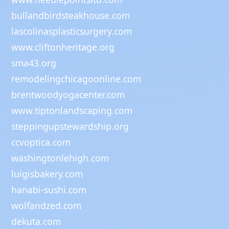
bullandbirdsteakhouse.com
lascolinasplasticsurgery.com
www.cliftonheritage.org
sma43.org
remodelingchicagoonline.com
brentwoodyogacenter.com
www.tiptonlandscaping.com
steppingupstewardship.org
ccvoptica.com
washingtonlehigh.com
luigisbakery.com
hanabi-sushi.com
wolfandzed.com
dekuta.com