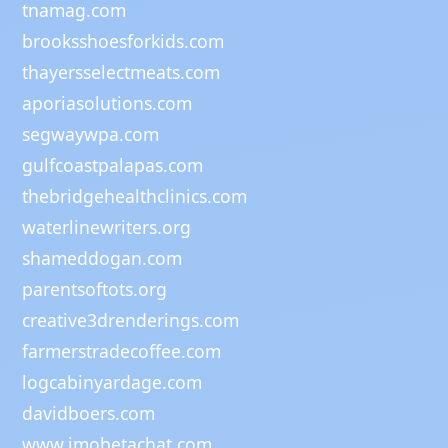
tnamag.com
brooksshoesforkids.com
thayersselectmeats.com
aporiasolutions.com
segwaywpa.com
gulfcoastpalapas.com
thebridgehealthclinics.com
waterlinewriters.org
shameddogan.com
parentsoftots.org
creative3drenderings.com
farmerstradecoffee.com
logcabinyardage.com
davidboers.com
www.imobetachat.com