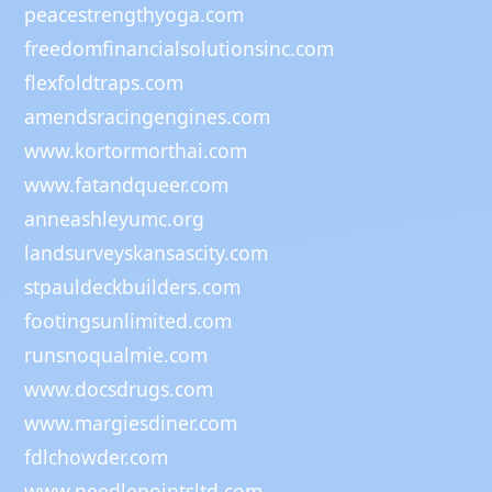
peacestrengthyoga.com
freedomfinancialsolutionsinc.com
flexfoldtraps.com
amendsracingengines.com
www.kortormorthai.com
www.fatandqueer.com
anneashleyumc.org
landsurveyskansascity.com
stpauldeckbuilders.com
footingsunlimited.com
runsnoqualmie.com
www.docsdrugs.com
www.margiesdiner.com
fdlchowder.com
www.needlepointsltd.com