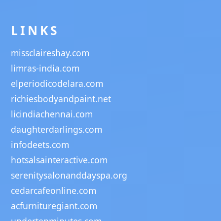
LINKS
missclaireshay.com
limras-india.com
elperiodicodelara.com
richiesbodyandpaint.net
licindiachennai.com
daughterdarlings.com
infodeets.com
hotsalsainteractive.com
serenitysalonanddayspa.org
cedarcafeonline.com
acfurnituregiant.com