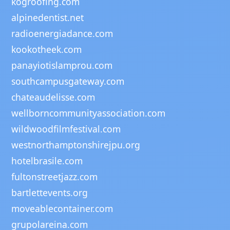
kogroofing.com
alpinedentist.net
radioenergiadance.com
kookotheek.com
panayiotislamprou.com
southcampusgateway.com
chateaudelisse.com
wellborncommunityassociation.com
wildwoodfilmfestival.com
westnorthamptonshirejpu.org
hotelbrasile.com
fultonstreetjazz.com
bartlettevents.org
moveablecontainer.com
grupolareina.com