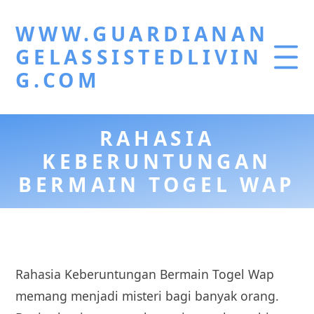
WWW.GUARDIANAN
GELASSISTEDLIVIN
G.COM
RAHASIA
KEBERUNTUNGAN
BERMAIN TOGEL WAP
Rahasia Keberuntungan Bermain Togel Wap
memang menjadi misteri bagi banyak orang.