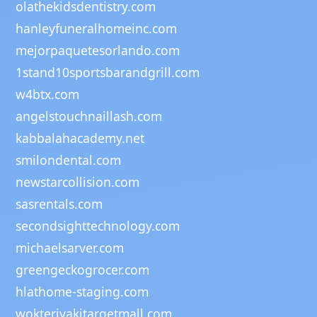
olathekidsdentistry.com
hanleyfuneralhomeinc.com
mejorpaquetesorlando.com
1stand10sportsbarandgrill.com
w4btx.com
angelstouchnaillash.com
kabbalahacademy.net
smilondental.com
newstarcollision.com
sasrentals.com
secondsighttechnology.com
michaelsarver.com
greengeckogrocer.com
hlathome-staging.com
wokteriyakitargetmall.com