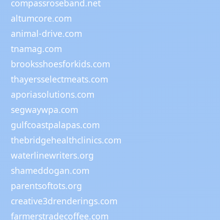
compassroseband.net
altumcore.com
animal-drive.com
tnamag.com
brooksshoesforkids.com
thayersselectmeats.com
aporiasolutions.com
segwaywpa.com
gulfcoastpalapas.com
thebridgehealthclinics.com
waterlinewriters.org
shameddogan.com
parentsoftots.org
creative3drenderings.com
farmerstradecoffee.com