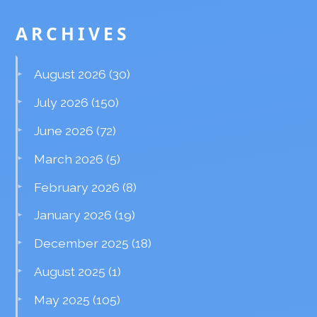
ARCHIVES
August 2026
(30)
July 2026
(150)
June 2026
(72)
March 2026
(5)
February 2026
(8)
January 2026
(19)
December 2025
(18)
August 2025
(1)
May 2025
(105)