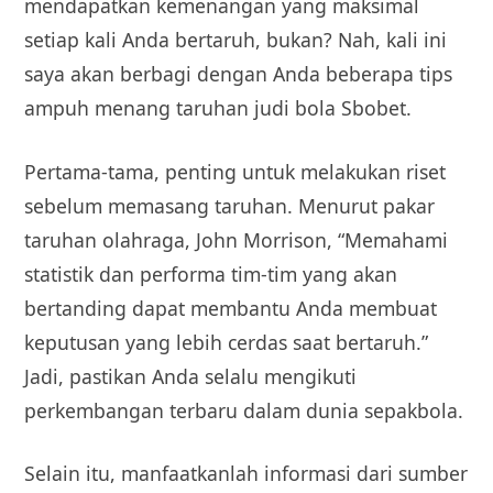
mendapatkan kemenangan yang maksimal
setiap kali Anda bertaruh, bukan? Nah, kali ini
saya akan berbagi dengan Anda beberapa tips
ampuh menang taruhan judi bola Sbobet.
Pertama-tama, penting untuk melakukan riset
sebelum memasang taruhan. Menurut pakar
taruhan olahraga, John Morrison, “Memahami
statistik dan performa tim-tim yang akan
bertanding dapat membantu Anda membuat
keputusan yang lebih cerdas saat bertaruh.”
Jadi, pastikan Anda selalu mengikuti
perkembangan terbaru dalam dunia sepakbola.
Selain itu, manfaatkanlah informasi dari sumber