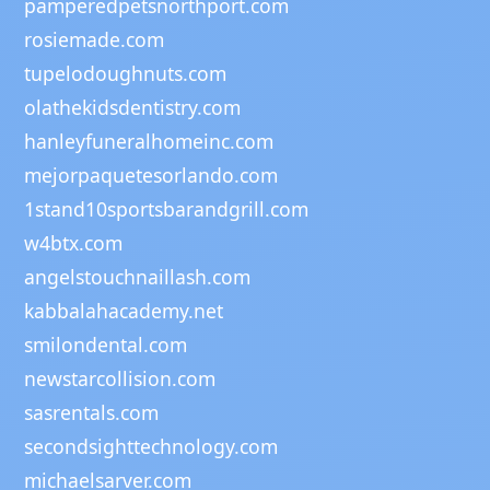
pamperedpetsnorthport.com
rosiemade.com
tupelodoughnuts.com
olathekidsdentistry.com
hanleyfuneralhomeinc.com
mejorpaquetesorlando.com
1stand10sportsbarandgrill.com
w4btx.com
angelstouchnaillash.com
kabbalahacademy.net
smilondental.com
newstarcollision.com
sasrentals.com
secondsighttechnology.com
michaelsarver.com