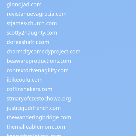
glonojad.com
revistanuevagrecia.com
stjames-church.com
scotty2naughty.com
doreeshafrir.com
charmcitycomedyproject.com
beawareproductions.com
contextdrivenagility.com
ibikeoulu.com
coffinshakers.com
stmaryofczestochowa.org
justicejudifrench.com
thewanderingbridge.com
themalleablemom.com
kennethcoletime.com