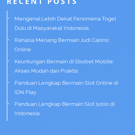
RECENT POSTS
Mengenal Lebih Dekat Fenomena Togel
Dulu di Masyarakat Indonesia
Rahasia Menang Bermain Judi Casino
Online
Keuntungan Bermain di Sbobet Mobile:
Akses Mudah dan Praktis
Panduan Lengkap Bermain Slot Online di
IDN Play
Panduan Lengkap Bermain Slot 5000 di
Indonesia