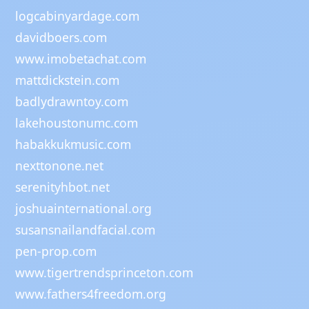
logcabinyardage.com
davidboers.com
www.imobetachat.com
mattdickstein.com
badlydrawntoy.com
lakehoustonumc.com
habakkukmusic.com
nexttonone.net
serenityhbot.net
joshuainternational.org
susansnailandfacial.com
pen-prop.com
www.tigertrendsprinceton.com
www.fathers4freedom.org