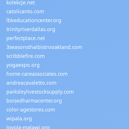
kolekcje.net
catolicanto.com
lbkeducationcenter.org
trinityriverdallas.org
perfectplace.net
3seasonsthaibistrooakland.com
scribblefire.com
yogaexpo.org
home-careassociates.com
andreacavaletto.com
parksleylivestocksupply.com
boisedharmacenter.org
color-agestores.com
wipala.org
loyola-malawi.org