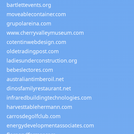
bartlettevents.org
moveablecontainer.com
grupolareina.com
www.cherryvalleymuseum.com
cotentinwebdesign.com
oldetradingpost.com
ladiesunderconstruction.org
bebeslectores.com
australiantimberoil.net
dinosfamilyrestaurant.net
infraredbuildingtechnologies.com
harvesttablehermann.com
carrosdegolfclub.com
energydevelopmentassociates.com