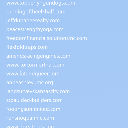
www.topperlyngundogs.com
runningoftheelkhalf.com
jeffdunaheerealty.com
peacestrengthyoga.com
freedomfinancialsolutionsinc.com
flexfoldtraps.com
amendsracingengines.com
www.kortormorthai.com
www.fatandqueer.com
anneashleyumc.org
landsurveyskansascity.com
stpauldeckbuilders.com
footingsunlimited.com
runsnoqualmie.com
www.docsdrugs.com