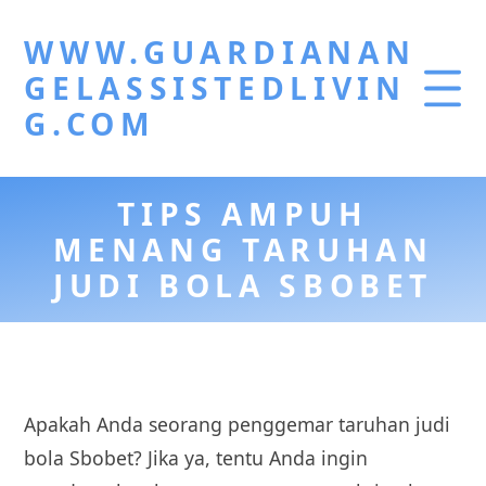
WWW.GUARDIANAN
GELASSISTEDLIVIN
G.COM
TIPS AMPUH
MENANG TARUHAN
JUDI BOLA SBOBET
Apakah Anda seorang penggemar taruhan judi
bola Sbobet? Jika ya, tentu Anda ingin