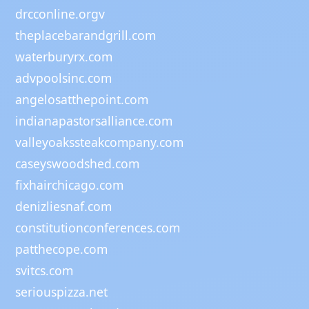
drcconline.org
v
theplacebarandgrill.com
waterburyrx.com
advpoolsinc.com
angelosatthepoint.com
indianapastorsalliance.com
valleyoakssteakcompany.com
caseyswoodshed.com
fixhairchicago.com
denizliesnaf.com
constitutionconferences.com
patthecope.com
svitcs.com
seriouspizza.net