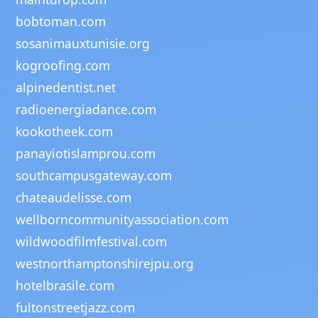
bobtoman.com
sosanimauxtunisie.org
kogroofing.com
alpinedentist.net
radioenergiadance.com
kookotheek.com
panayiotislamprou.com
southcampusgateway.com
chateaudelisse.com
wellborncommunityassociation.com
wildwoodfilmfestival.com
westnorthamptonshirejpu.org
hotelbrasile.com
fultonstreetjazz.com