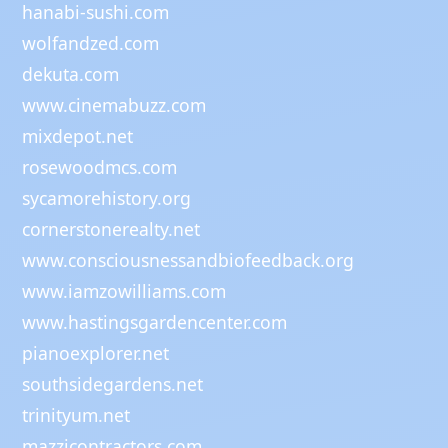
hanabi-sushi.com
wolfandzed.com
dekuta.com
www.cinemabuzz.com
mixdepot.net
rosewoodmcs.com
sycamorehistory.org
cornerstonerealty.net
www.consciousnessandbiofeedback.org
www.iamzowilliams.com
www.hastingsgardencenter.com
pianoexplorer.net
southsidegardens.net
trinityum.net
mazzicontractors.com