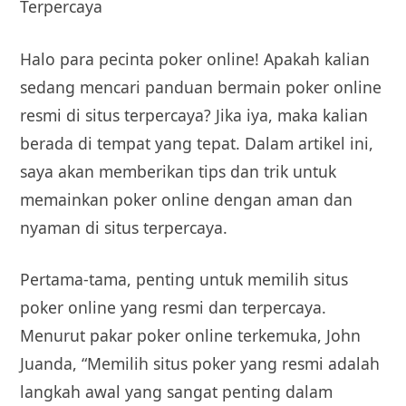
Terpercaya
Halo para pecinta poker online! Apakah kalian
sedang mencari panduan bermain poker online
resmi di situs terpercaya? Jika iya, maka kalian
berada di tempat yang tepat. Dalam artikel ini,
saya akan memberikan tips dan trik untuk
memainkan poker online dengan aman dan
nyaman di situs terpercaya.
Pertama-tama, penting untuk memilih situs
poker online yang resmi dan terpercaya.
Menurut pakar poker online terkemuka, John
Juanda, “Memilih situs poker yang resmi adalah
langkah awal yang sangat penting dalam