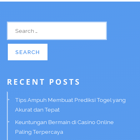
RECENT POSTS
Tips Ampuh Membuat Prediksi Togel yang
Akurat dan Tepat
Keuntungan Bermain di Casino Online
Paling Terpercaya