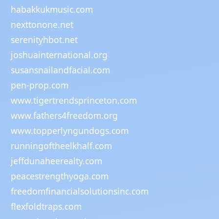
habakkukmusic.com
nexttonone.net
serenityhbot.net
joshuainternational.org
susansnailandfacial.com
pen-prop.com
www.tigertrendsprinceton.com
www.fathers4freedom.org
www.topperlyngundogs.com
runningoftheelkhalf.com
jeffdunaheerealty.com
peacestrengthyoga.com
freedomfinancialsolutionsinc.com
flexfoldtraps.com