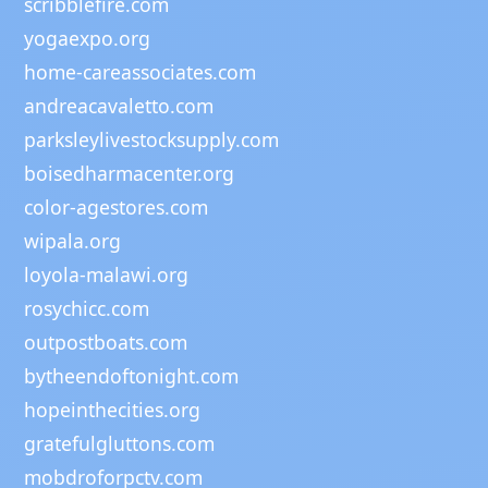
scribblefire.com
yogaexpo.org
home-careassociates.com
andreacavaletto.com
parksleylivestocksupply.com
boisedharmacenter.org
color-agestores.com
wipala.org
loyola-malawi.org
rosychicc.com
outpostboats.com
bytheendoftonight.com
hopeinthecities.org
gratefulgluttons.com
mobdroforpctv.com