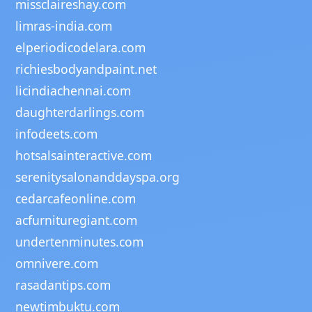
missclaireshay.com
limras-india.com
elperiodicodelara.com
richiesbodyandpaint.net
licindiachennai.com
daughterdarlings.com
infodeets.com
hotsalsainteractive.com
serenitysalonanddayspa.org
cedarcafeonline.com
acfurnituregiant.com
undertenminutes.com
omnivere.com
rasadantips.com
newtimbuktu.com