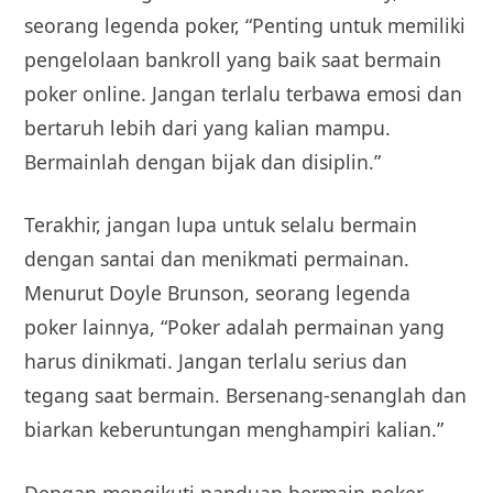
seorang legenda poker, “Penting untuk memiliki
pengelolaan bankroll yang baik saat bermain
poker online. Jangan terlalu terbawa emosi dan
bertaruh lebih dari yang kalian mampu.
Bermainlah dengan bijak dan disiplin.”
Terakhir, jangan lupa untuk selalu bermain
dengan santai dan menikmati permainan.
Menurut Doyle Brunson, seorang legenda
poker lainnya, “Poker adalah permainan yang
harus dinikmati. Jangan terlalu serius dan
tegang saat bermain. Bersenang-senanglah dan
biarkan keberuntungan menghampiri kalian.”
Dengan mengikuti panduan bermain poker