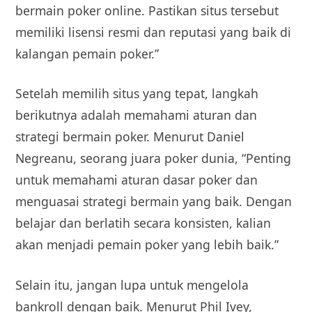
bermain poker online. Pastikan situs tersebut
memiliki lisensi resmi dan reputasi yang baik di
kalangan pemain poker.”
Setelah memilih situs yang tepat, langkah
berikutnya adalah memahami aturan dan
strategi bermain poker. Menurut Daniel
Negreanu, seorang juara poker dunia, “Penting
untuk memahami aturan dasar poker dan
menguasai strategi bermain yang baik. Dengan
belajar dan berlatih secara konsisten, kalian
akan menjadi pemain poker yang lebih baik.”
Selain itu, jangan lupa untuk mengelola
bankroll dengan baik. Menurut Phil Ivey,