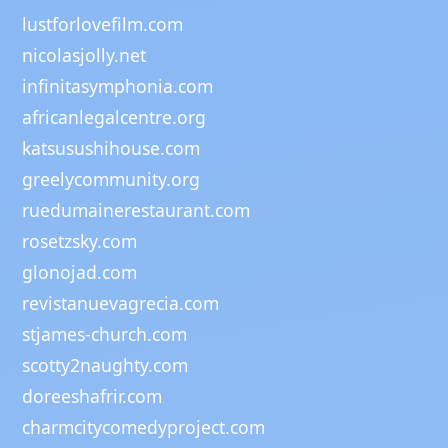
lustforlovefilm.com
nicolasjolly.net
infinitasymphonia.com
africanlegalcentre.org
katsusushihouse.com
greelycommunity.org
ruedumainerestaurant.com
rosetzsky.com
glonojad.com
revistanuevagrecia.com
stjames-church.com
scotty2naughty.com
doreeshafrir.com
charmcitycomedyproject.com