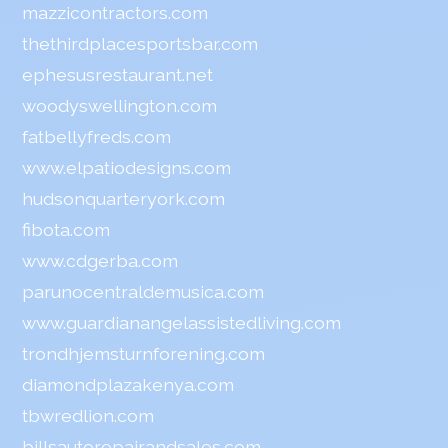
mazzicontractors.com
thethirdplacesportsbar.com
ephesusrestaurant.net
woodyswellington.com
fatbellyfreds.com
www.elpatiodesigns.com
hudsonquarteryork.com
fibota.com
www.cdgerba.com
parunocentraldemusica.com
www.guardianangelassistedliving.com
trondhjemsturnforening.com
diamondplazakenya.com
tbwredlion.com
billsautorepairandsales.com