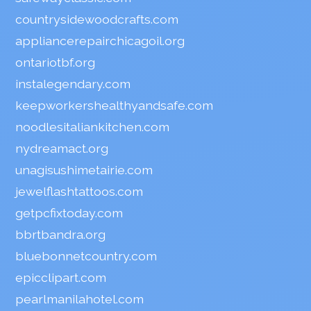
countrysidewoodcrafts.com
appliancerepairchicagoil.org
ontariotbf.org
instalegendary.com
keepworkershealthyandsafe.com
noodlesitaliankitchen.com
nydreamact.org
unagisushimetairie.com
jewelflashtattoos.com
getpcfixtoday.com
bbrtbandra.org
bluebonnetcountry.com
epicclipart.com
pearlmanilahotel.com