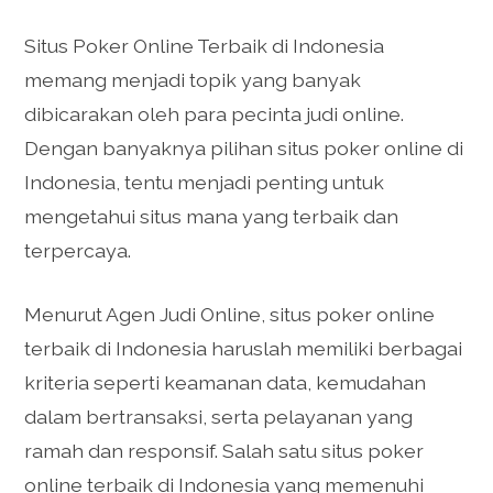
Situs Poker Online Terbaik di Indonesia
memang menjadi topik yang banyak
dibicarakan oleh para pecinta judi online.
Dengan banyaknya pilihan situs poker online di
Indonesia, tentu menjadi penting untuk
mengetahui situs mana yang terbaik dan
terpercaya.
Menurut Agen Judi Online, situs poker online
terbaik di Indonesia haruslah memiliki berbagai
kriteria seperti keamanan data, kemudahan
dalam bertransaksi, serta pelayanan yang
ramah dan responsif. Salah satu situs poker
online terbaik di Indonesia yang memenuhi