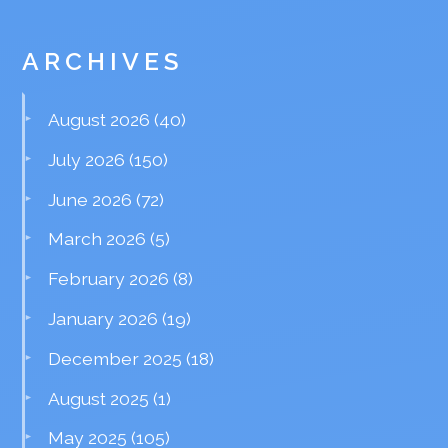
ARCHIVES
August 2026
(40)
July 2026
(150)
June 2026
(72)
March 2026
(5)
February 2026
(8)
January 2026
(19)
December 2025
(18)
August 2025
(1)
May 2025
(105)