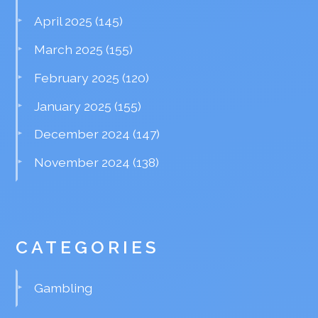
April 2025
(145)
March 2025
(155)
February 2025
(120)
January 2025
(155)
December 2024
(147)
November 2024
(138)
CATEGORIES
Gambling