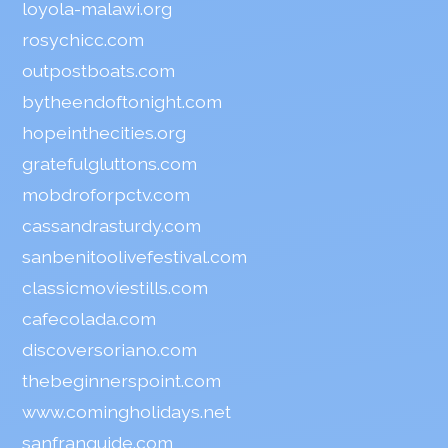
loyola-malawi.org
rosychicc.com
outpostboats.com
bytheendoftonight.com
hopeinthecities.org
gratefulgluttons.com
mobdroforpctv.com
cassandrasturdy.com
sanbenitoolivefestival.com
classicmoviestills.com
cafecolada.com
discoversoriano.com
thebeginnerspoint.com
www.comingholidays.net
sanfranguide.com