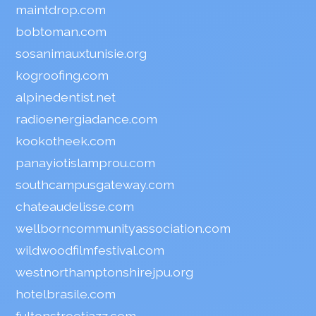
maintdrop.com
bobtoman.com
sosanimauxtunisie.org
kogroofing.com
alpinedentist.net
radioenergiadance.com
kookotheek.com
panayiotislamprou.com
southcampusgateway.com
chateaudelisse.com
wellborncommunityassociation.com
wildwoodfilmfestival.com
westnorthamptonshirejpu.org
hotelbrasile.com
fultonstreetjazz.com