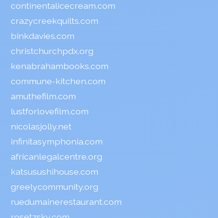
continentalicecream.com
crazycreekquilts.com
binkdavies.com
christchurchpdx.org
kenabrahambooks.com
commune-kitchen.com
amuthefilm.com
lustforlovefilm.com
nicolasjolly.net
infinitasymphonia.com
africanlegalcentre.org
katsusushihouse.com
greelycommunity.org
ruedumainerestaurant.com
rosetzsky.com