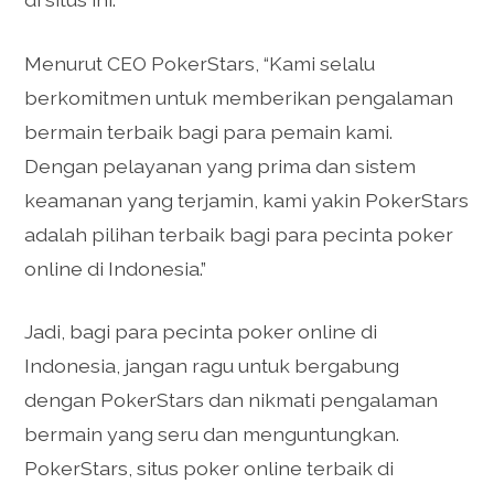
Menurut CEO PokerStars, “Kami selalu
berkomitmen untuk memberikan pengalaman
bermain terbaik bagi para pemain kami.
Dengan pelayanan yang prima dan sistem
keamanan yang terjamin, kami yakin PokerStars
adalah pilihan terbaik bagi para pecinta poker
online di Indonesia.”
Jadi, bagi para pecinta poker online di
Indonesia, jangan ragu untuk bergabung
dengan PokerStars dan nikmati pengalaman
bermain yang seru dan menguntungkan.
PokerStars, situs poker online terbaik di