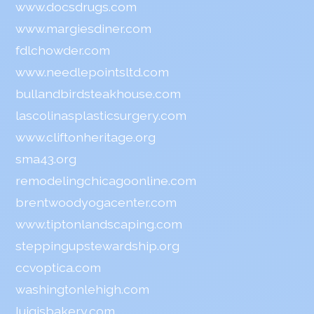
www.docsdrugs.com
www.margiesdiner.com
fdlchowder.com
www.needlepointsltd.com
bullandbirdsteakhouse.com
lascolinasplasticsurgery.com
www.cliftonheritage.org
sma43.org
remodelingchicagoonline.com
brentwoodyogacenter.com
www.tiptonlandscaping.com
steppingupstewardship.org
ccvoptica.com
washingtonlehigh.com
luigisbakery.com