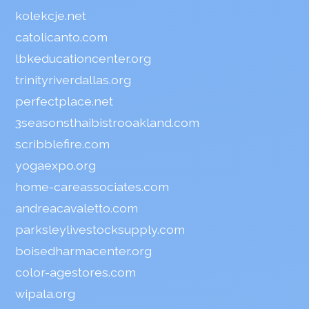
kolekcje.net
catolicanto.com
lbkeducationcenter.org
trinityriverdallas.org
perfectplace.net
3seasonsthaibistrooakland.com
scribblefire.com
yogaexpo.org
home-careassociates.com
andreacavaletto.com
parksleylivestocksupply.com
boisedharmacenter.org
color-agestores.com
wipala.org