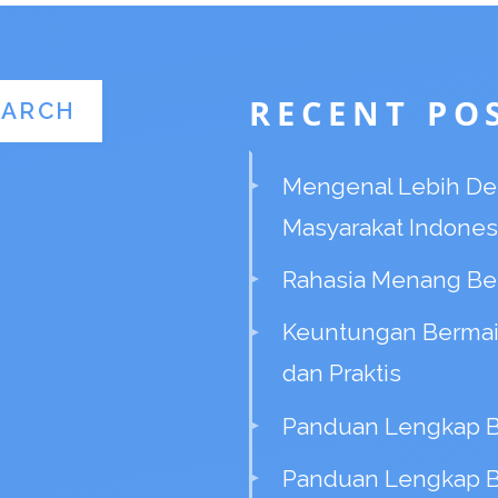
RECENT PO
Mengenal Lebih De
Masyarakat Indones
Rahasia Menang Ber
Keuntungan Bermai
dan Praktis
Panduan Lengkap Be
Panduan Lengkap Be