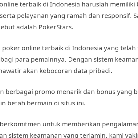
online terbaik di Indonesia haruslah memiliki
erta pelayanan yang ramah dan responsif. Sal
sebut adalah PokerStars.
s poker online terbaik di Indonesia yang tel
bagi para pemainnya. Dengan sistem keaman
awatir akan kebocoran data pribadi.
kan berbagai promo menarik dan bonus yang bi
 betah bermain di situs ini.
u berkomitmen untuk memberikan pengalaman
n sistem keamanan yang terjamin, kami yakin 