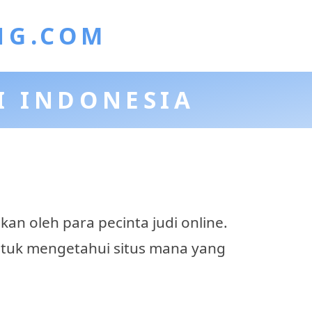
NG.COM
I INDONESIA
an oleh para pecinta judi online.
untuk mengetahui situs mana yang