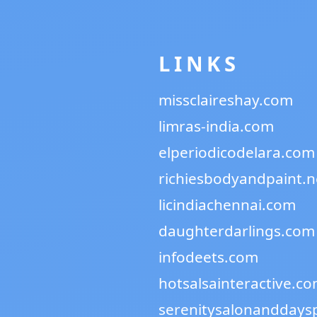
LINKS
missclaireshay.com
limras-india.com
elperiodicodelara.com
richiesbodyandpaint.n
licindiachennai.com
daughterdarlings.com
infodeets.com
hotsalsainteractive.c
serenitysalonanddays