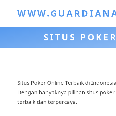
WWW.GUARDIANA
SITUS POKE
Situs Poker Online Terbaik di Indones
Dengan banyaknya pilihan situs poker
terbaik dan terpercaya.