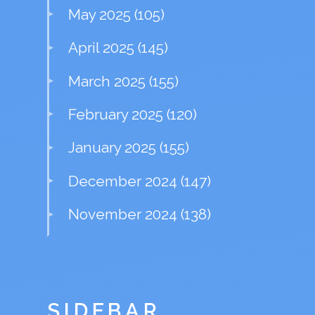
May 2025
(105)
April 2025
(145)
March 2025
(155)
February 2025
(120)
January 2025
(155)
December 2024
(147)
November 2024
(138)
SIDEBAR