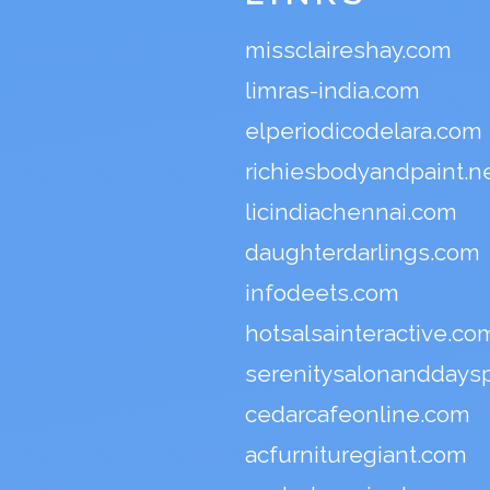
missclaireshay.com
limras-india.com
elperiodicodelara.com
richiesbodyandpaint.n
licindiachennai.com
daughterdarlings.com
infodeets.com
hotsalsainteractive.co
serenitysalonanddaysp
cedarcafeonline.com
acfurnituregiant.com