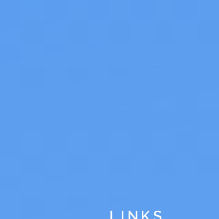
LINKS