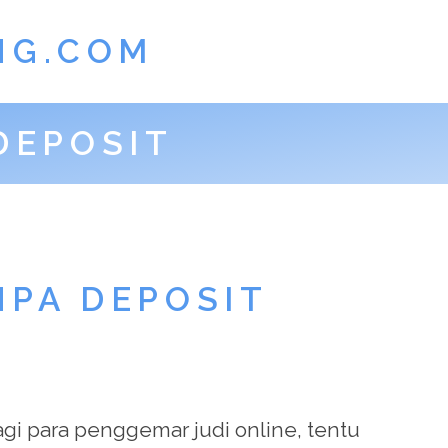
NG.COM
DEPOSIT
NPA DEPOSIT
i para penggemar judi online, tentu