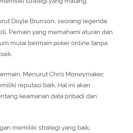
memiliki strategi yang matang.
nurut Doyle Brunson, seorang legenda
kill. Pemain yang memahami aturan dan
lum mulai bermain poker online tanpa
aik.
 bermain. Menurut Chris Moneymaker,
iliki reputasi baik. Hal ini akan
ntang keamanan data pribadi dan
gan memiliki strategi yang baik,