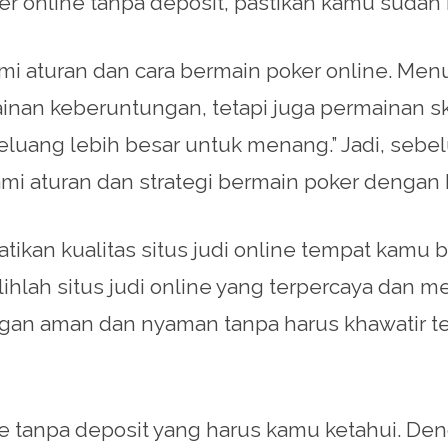
er online tanpa deposit, pastikan kamu sudah 
mi aturan dan cara bermain poker online. Me
ainan keberuntungan, tetapi juga permainan s
peluang lebih besar untuk menang.” Jadi, sebe
i aturan dan strategi bermain poker dengan b
atikan kualitas situs judi online tempat kamu
lihlah situs judi online yang terpercaya dan mem
n aman dan nyaman tanpa harus khawatir te
ine tanpa deposit yang harus kamu ketahui. Den