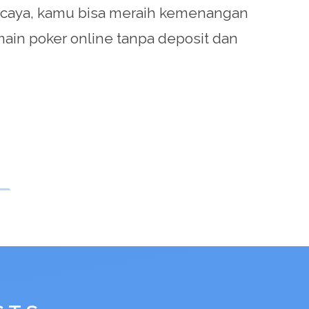
percaya, kamu bisa meraih kemenangan
main poker online tanpa deposit dan