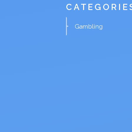
CATEGORIE
Gambling