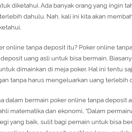
untuk diketahui. Ada banyak orang yang ingin 
erlebih dahulu. Nah, kali ini kita akan memba
ketahui.
 online tanpa deposit itu? Poker online tanp
deposit uang asli untuk bisa bermain. Biasany
untuk dimainkan di meja poker. Hal ini tentu 
an tanpa harus mengeluarkan uang terlebih 
ma dalam bermain poker online tanpa deposit ad
li matematika dan ekonomi, “Dalam permainan
i yang baik, sulit bagi pemain untuk bisa ber