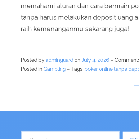
memahami aturan dan cara bermain poke
tanpa harus melakukan deposit uang as
raih kemenanganmu sekarang juga!
Posted by
adminguard
on
July 4, 2026
–
Comments
Posted in
Gambling
– Tags:
poker online tanpa depo