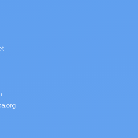
et
m
a.org