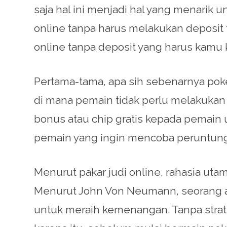
saja hal ini menjadi hal yang menarik 
online tanpa harus melakukan deposit t
online tanpa deposit yang harus kamu 
Pertama-tama, apa sih sebenarnya poker
di mana pemain tidak perlu melakukan 
bonus atau chip gratis kepada pemain 
pemain yang ingin mencoba peruntung
Menurut pakar judi online, rahasia uta
Menurut John Von Neumann, seorang ah
untuk meraih kemenangan. Tanpa strateg