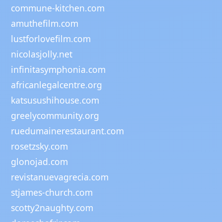
commune-kitchen.com
amuthefilm.com
lustforlovefilm.com
nicolasjolly.net
infinitasymphonia.com
africanlegalcentre.org
katsusushihouse.com
greelycommunity.org
ruedumainerestaurant.com
rosetzsky.com
glonojad.com
revistanuevagrecia.com
stjames-church.com
scotty2naughty.com