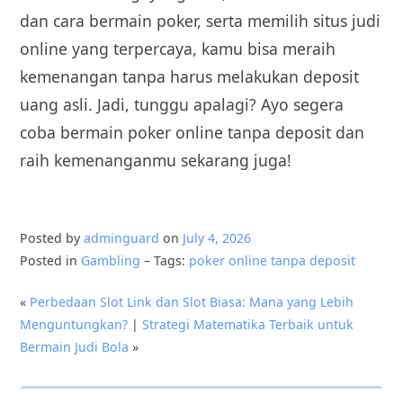
dan cara bermain poker, serta memilih situs judi
online yang terpercaya, kamu bisa meraih
kemenangan tanpa harus melakukan deposit
uang asli. Jadi, tunggu apalagi? Ayo segera
coba bermain poker online tanpa deposit dan
raih kemenanganmu sekarang juga!
Posted by
adminguard
on
July 4, 2026
Posted in
Gambling
– Tags:
poker online tanpa deposit
«
Perbedaan Slot Link dan Slot Biasa: Mana yang Lebih
Menguntungkan?
|
Strategi Matematika Terbaik untuk
Bermain Judi Bola
»