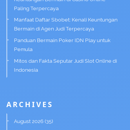
Paling Terpercaya
Manfaat Daftar Sbobet: Kenali Keuntungan
Bermain di Agen Judi Terpercaya
Panduan Bermain Poker IDN Play untuk
Pemula
Mitos dan Fakta Seputar Judi Slot Online di
Indonesia
ARCHIVES
August 2026
(35)