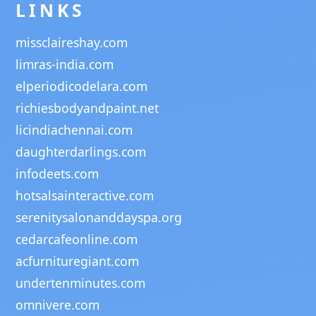
LINKS
missclaireshay.com
limras-india.com
elperiodicodelara.com
richiesbodyandpaint.net
licindiachennai.com
daughterdarlings.com
infodeets.com
hotsalsainteractive.com
serenitysalonanddayspa.org
cedarcafeonline.com
acfurnituregiant.com
undertenminutes.com
omnivere.com