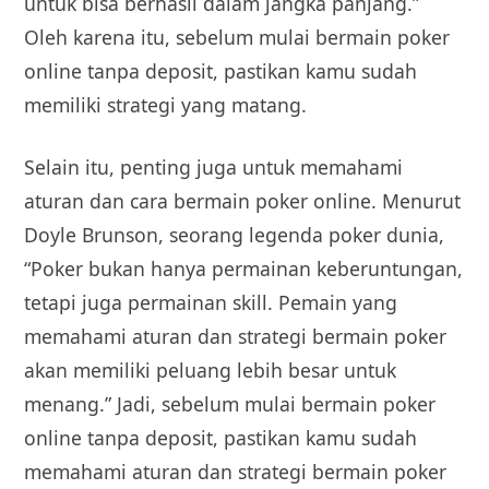
untuk bisa berhasil dalam jangka panjang.”
Oleh karena itu, sebelum mulai bermain poker
online tanpa deposit, pastikan kamu sudah
memiliki strategi yang matang.
Selain itu, penting juga untuk memahami
aturan dan cara bermain poker online. Menurut
Doyle Brunson, seorang legenda poker dunia,
“Poker bukan hanya permainan keberuntungan,
tetapi juga permainan skill. Pemain yang
memahami aturan dan strategi bermain poker
akan memiliki peluang lebih besar untuk
menang.” Jadi, sebelum mulai bermain poker
online tanpa deposit, pastikan kamu sudah
memahami aturan dan strategi bermain poker