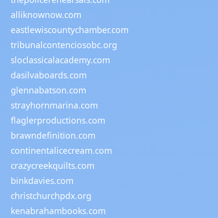
alliknownow.com
eastlewiscountychamber.com
tribunalcontenciosobc.org
sloclassicalacademy.com
dasilvaboards.com
glennabatson.com
strayhornmarina.com
flaglerproductions.com
brawndefinition.com
continentalicecream.com
crazycreekquilts.com
binkdavies.com
christchurchpdx.org
kenabrahambooks.com