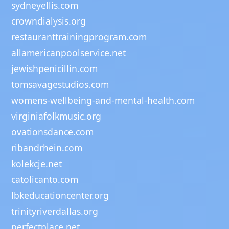
sydneyellis.com
crowndialysis.org
restauranttrainingprogram.com
allamericanpoolservice.net
jewishpenicillin.com
tomsavagestudios.com
womens-wellbeing-and-mental-health.com
virginiafolkmusic.org
ovationsdance.com
ribandrhein.com
kolekcje.net
catolicanto.com
lbkeducationcenter.org
trinityriverdallas.org
perfectplace.net