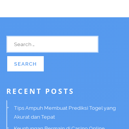
RECENT POSTS
Tips Ampuh Membuat Prediksi Togel yang
Akurat dan Tepat
Keuntungan Bermain di Casino Online