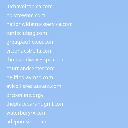
luchavolcanica.com
holycownm.com
nationwidetruckservice.com
turtleclubpg.com
greatpacifictour.com
victoriaestrella.com
thousandwavesspa.com
courtlandcenter.com
neilfindlaymsp.com
avicollisrestaurant.com
drcconline.org
v
theplacebarandgrill.com
waterburyrx.com
advpoolsinc.com