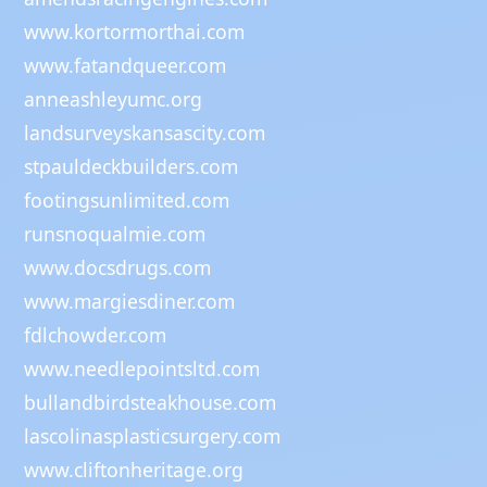
www.kortormorthai.com
www.fatandqueer.com
anneashleyumc.org
landsurveyskansascity.com
stpauldeckbuilders.com
footingsunlimited.com
runsnoqualmie.com
www.docsdrugs.com
www.margiesdiner.com
fdlchowder.com
www.needlepointsltd.com
bullandbirdsteakhouse.com
lascolinasplasticsurgery.com
www.cliftonheritage.org