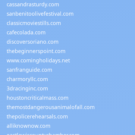
cassandrasturdy.com
sanbenitoolivefestival.com
classicmoviestills.com
cafecolada.com
discoversoriano.com
thebeginnerspoint.com
www.comingholidays.net
sanfranguide.com
charmoryllc.com
3dracinginc.com
houstoncriticalmass.com
themostdangerousanimalofall.com
thepolicerehearsals.com
alliknownow.com
eastlewiscountychamber.com