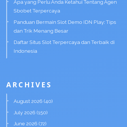
Apa yang Perlu Anda Ketahui Tentang Agen
Sbobet Terpercaya
Panduan Bermain Slot Demo IDN Play: Tips
dan Trik Menang Besar
Daftar Situs Slot Terpercaya dan Terbaik di
Indonesia
ARCHIVES
August 2026
(40)
July 2026
(150)
June 2026
(72)