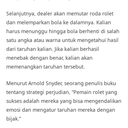
Selanjutnya, dealer akan memutar roda rolet
dan melemparkan bola ke dalamnya. Kalian
harus menunggu hingga bola berhenti di salah
satu angka atau warna untuk mengetahui hasil
dari taruhan kalian. Jika kalian berhasil
menebak dengan benar, kalian akan
memenangkan taruhan tersebut.
Menurut Arnold Snyder, seorang penulis buku
tentang strategi perjudian, “Pemain rolet yang
sukses adalah mereka yang bisa mengendalikan
emosi dan mengatur taruhan mereka dengan
bijak.”