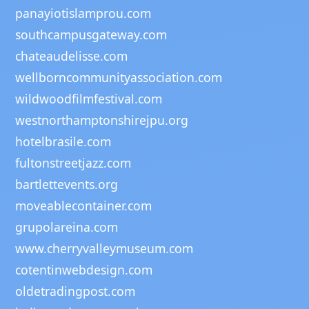
panayiotislamprou.com
southcampusgateway.com
chateaudelisse.com
wellborncommunityassociation.com
wildwoodfilmfestival.com
westnorthamptonshirejpu.org
hotelbrasile.com
fultonstreetjazz.com
bartlettevents.org
moveablecontainer.com
grupolareina.com
www.cherryvalleymuseum.com
cotentinwebdesign.com
oldetradingpost.com