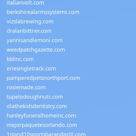
italianvolt.com
berkshirealarmssystems.com
vizslabrewing.com
dralanbittner.com
yannisandlemoni.com
weedpatchgazette.com
kblinc.com
eriesingletrack.com
pamperedpetsnorthport.com
rosiemade.com
tupelodoughnuts.com
olathekidsdentistry.com
hanleyfuneralhomeinc.com
mejorpaquetesorlando.com
1stand10sportsbarandgrill.com