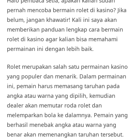
Halo pembaca setia, apakah kalian sudah
pernah mencoba bermain rolet di kasino? Jika
belum, jangan khawatir! Kali ini saya akan
memberikan panduan lengkap cara bermain
rolet di kasino agar kalian bisa memahami
permainan ini dengan lebih baik.
Rolet merupakan salah satu permainan kasino
yang populer dan menarik. Dalam permainan
ini, pemain harus memasang taruhan pada
angka atau warna yang dipilih, kemudian
dealer akan memutar roda rolet dan
melemparkan bola ke dalamnya. Pemain yang
berhasil menebak angka atau warna yang
benar akan memenangkan taruhan tersebut.