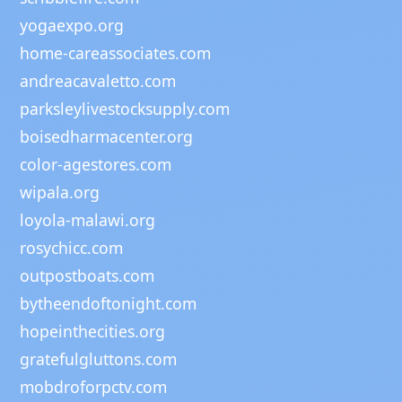
yogaexpo.org
home-careassociates.com
andreacavaletto.com
parksleylivestocksupply.com
boisedharmacenter.org
color-agestores.com
wipala.org
loyola-malawi.org
rosychicc.com
outpostboats.com
bytheendoftonight.com
hopeinthecities.org
gratefulgluttons.com
mobdroforpctv.com