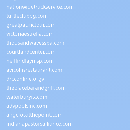
nationwidetruckservice.com
turtleclubpg.com
greatpacifictour.com
victoriaestrella.com
thousandwavesspa.com
courtlandcenter.com
neilfindlaymsp.com
avicollisrestaurant.com
drcconline.org
v
theplacebarandgrill.com
waterburyrx.com
advpoolsinc.com
angelosatthepoint.com
indianapastorsalliance.com