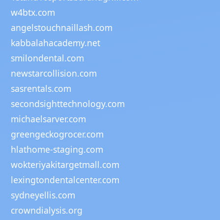
w4btx.com
angelstouchnaillash.com
kabbalahacademy.net
smilondental.com
newstarcollision.com
sasrentals.com
secondsighttechnology.com
michaelsarver.com
greengeckogrocer.com
hlathome-staging.com
wokteriyakitargetmall.com
lexingtondentalcenter.com
sydneyellis.com
crowndialysis.org