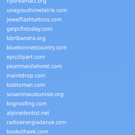
nydreamact.org
unagisushimetairie.com
jewelflashtattoos.com
getpcfixtoday.com
bbrtbandra.org
bluebonnetcountry.com
epicclipart.com
pearlmanilahotel.com
maintdrop.com
bobtoman.com
sosanimauxtunisie.org
kogroofing.com
alpinedentist.net
radioenergiadance.com
kookotheek.com