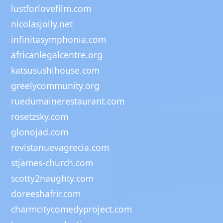
lustforlovefilm.com
nicolasjolly.net
infinitasymphonia.com
africanlegalcentre.org
katsusushihouse.com
greelycommunity.org
ruedumainerestaurant.com
rosetzsky.com
glonojad.com
revistanuevagrecia.com
stjames-church.com
scotty2naughty.com
doreeshafrir.com
charmcitycomedyproject.com