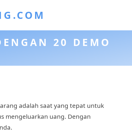
NG.COM
 DENGAN 20 DEMO
arang adalah saat yang tepat untuk
us mengeluarkan uang. Dengan
nda.