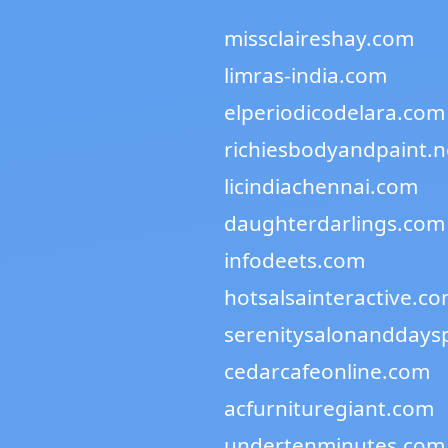
missclaireshay.com
limras-india.com
elperiodicodelara.com
richiesbodyandpaint.n
licindiachennai.com
daughterdarlings.com
infodeets.com
hotsalsainteractive.c
serenitysalonanddays
cedarcafeonline.com
acfurnituregiant.com
undertenminutes.com