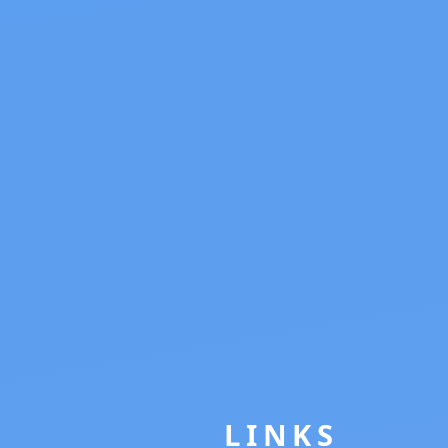
LINKS