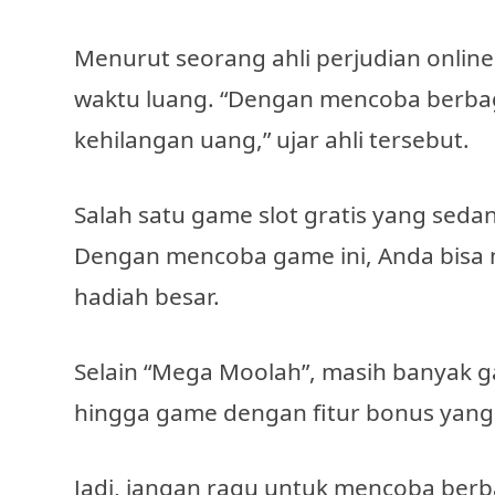
Menurut seorang ahli perjudian onlin
waktu luang. “Dengan mencoba berbaga
kehilangan uang,” ujar ahli tersebut.
Salah satu game slot gratis yang sed
Dengan mencoba game ini, Anda bisa 
hadiah besar.
Selain “Mega Moolah”, masih banyak ga
hingga game dengan fitur bonus yang 
Jadi, jangan ragu untuk mencoba berb