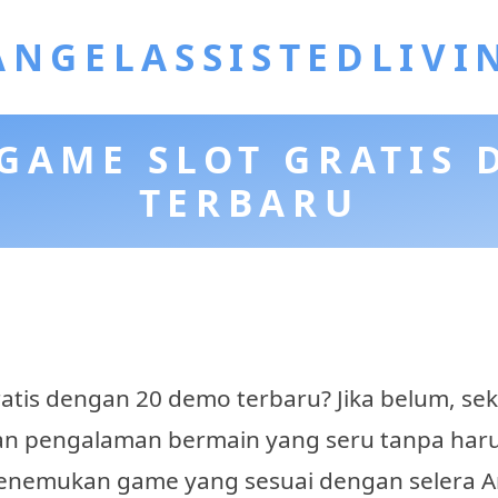
NGELASSISTEDLIVI
GAME SLOT GRATIS
TERBARU
tis dengan 20 demo terbaru? Jika belum, sek
an pengalaman bermain yang seru tanpa har
menemukan game yang sesuai dengan selera A