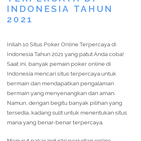
INDONESIA TAHUN
2021
Inilah 10 Situs Poker Online Terpercaya di
Indonesia Tahun 2021 yang patut Anda coba!
Saat ini, banyak pemain poker online di
Indonesia mencari situs terpercaya untuk
bermain dan mendapatkan pengalaman
bermain yang menyenangkan dan aman.
Namun, dengan begitu banyak pilihan yang
tersedia, kadang sulit untuk menentukan situs
mana yang benar-benar terpercaya.
Menurut pakar industri perjudian online,