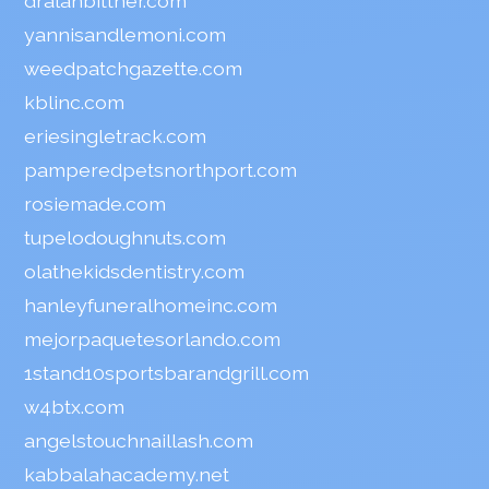
dralanbittner.com
yannisandlemoni.com
weedpatchgazette.com
kblinc.com
eriesingletrack.com
pamperedpetsnorthport.com
rosiemade.com
tupelodoughnuts.com
olathekidsdentistry.com
hanleyfuneralhomeinc.com
mejorpaquetesorlando.com
1stand10sportsbarandgrill.com
w4btx.com
angelstouchnaillash.com
kabbalahacademy.net