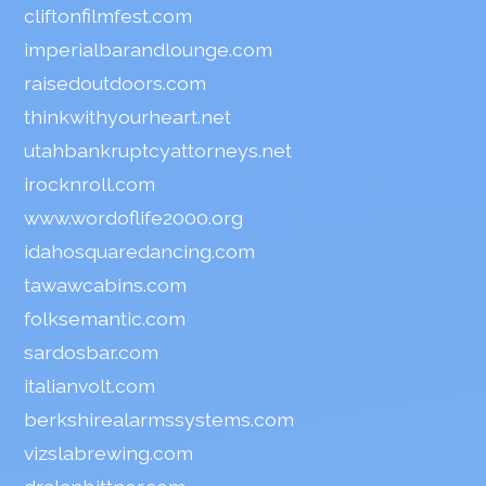
cliftonfilmfest.com
imperialbarandlounge.com
raisedoutdoors.com
thinkwithyourheart.net
utahbankruptcyattorneys.net
irocknroll.com
www.wordoflife2000.org
idahosquaredancing.com
tawawcabins.com
folksemantic.com
sardosbar.com
italianvolt.com
berkshirealarmssystems.com
vizslabrewing.com