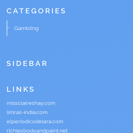
CATEGORIES
Gambling
SIDEBAR
LINKS
missclaireshay.com
limras-india.com
elperiodicodelara.com
richiesbodyandpaint.net