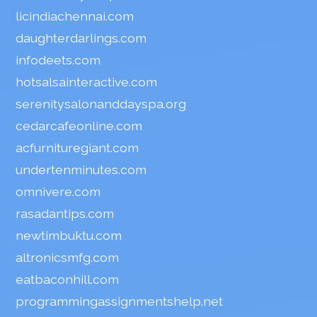
licindiachennai.com
daughterdarlings.com
infodeets.com
hotsalsainteractive.com
serenitysalonanddayspa.org
cedarcafeonline.com
acfurnituregiant.com
undertenminutes.com
omnivere.com
rasadantips.com
newtimbuktu.com
altronicsmfg.com
eatbaconhill.com
programmingassignmentshelp.net