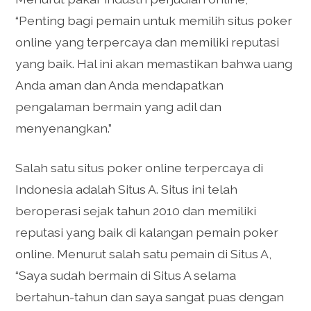
“Penting bagi pemain untuk memilih situs poker
online yang terpercaya dan memiliki reputasi
yang baik. Hal ini akan memastikan bahwa uang
Anda aman dan Anda mendapatkan
pengalaman bermain yang adil dan
menyenangkan.”
Salah satu situs poker online terpercaya di
Indonesia adalah Situs A. Situs ini telah
beroperasi sejak tahun 2010 dan memiliki
reputasi yang baik di kalangan pemain poker
online. Menurut salah satu pemain di Situs A,
“Saya sudah bermain di Situs A selama
bertahun-tahun dan saya sangat puas dengan