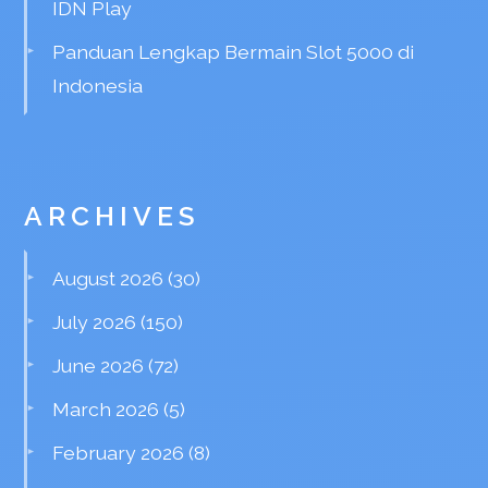
IDN Play
Panduan Lengkap Bermain Slot 5000 di
Indonesia
ARCHIVES
August 2026
(30)
July 2026
(150)
June 2026
(72)
March 2026
(5)
February 2026
(8)