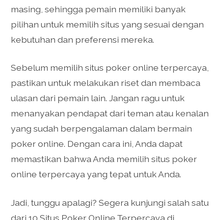
masing, sehingga pemain memiliki banyak
pilihan untuk memilih situs yang sesuai dengan
kebutuhan dan preferensi mereka.
Sebelum memilih situs poker online terpercaya,
pastikan untuk melakukan riset dan membaca
ulasan dari pemain lain. Jangan ragu untuk
menanyakan pendapat dari teman atau kenalan
yang sudah berpengalaman dalam bermain
poker online. Dengan cara ini, Anda dapat
memastikan bahwa Anda memilih situs poker
online terpercaya yang tepat untuk Anda.
Jadi, tunggu apalagi? Segera kunjungi salah satu
dari 10 Situs Poker Online Terpercaya di