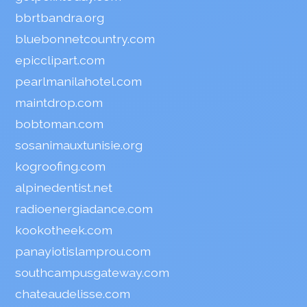
bbrtbandra.org
bluebonnetcountry.com
epicclipart.com
pearlmanilahotel.com
maintdrop.com
bobtoman.com
sosanimauxtunisie.org
kogroofing.com
alpinedentist.net
radioenergiadance.com
kookotheek.com
panayiotislamprou.com
southcampusgateway.com
chateaudelisse.com