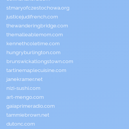
stmaryofczestochowa.org
justicejudifrench.com
thewanderingbridge.com
themalleablemom.com
kennethcoletime.com
hungryburlington.com
brunswickatlongstown.com
tartinemaplecuisine.com
janekramer.net
nizi-sushi.com
art-mengo.com
gaiaprimeradio.com
tammiebrown.net
dutonc.com