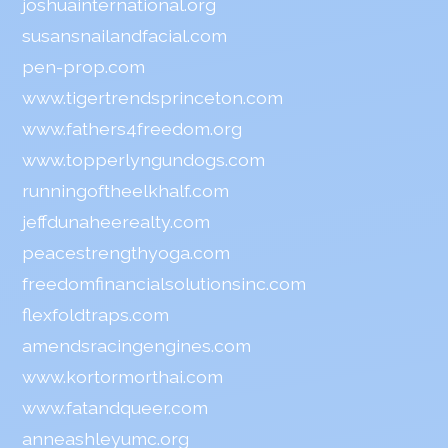
joshuainternational.org
susansnailandfacial.com
pen-prop.com
www.tigertrendsprinceton.com
www.fathers4freedom.org
www.topperlyngundogs.com
runningoftheelkhalf.com
jeffdunaheerealty.com
peacestrengthyoga.com
freedomfinancialsolutionsinc.com
flexfoldtraps.com
amendsracingengines.com
www.kortormorthai.com
www.fatandqueer.com
anneashleyumc.org