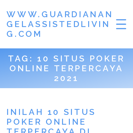
WWW.GUARDIANAN
GELASSISTEDLIVIN
G.COM
TAG:
10 SITUS POKER
ONLINE TERPERCAYA
2021
INILAH 10 SITUS
POKER ONLINE
TERPERCAYA DI