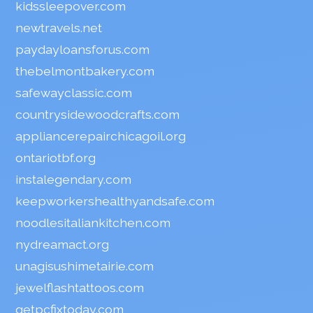
kidssleepover.com
newtravels.net
paydayloansforus.com
thebelmontbakery.com
safewayclassic.com
countrysidewoodcrafts.com
appliancerepairchicagoil.org
ontariotbf.org
instalegendary.com
keepworkershealthyandsafe.com
noodlesitaliankitchen.com
nydreamact.org
unagisushimetairie.com
jewelflashtattoos.com
getpcfixtoday.com