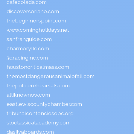
cafecolada.com
discoversoriano.com
thebeginnerspoint.com
www.comingholidays.net
sanfranguide.com
charmoryllc.com
3dracinginc.com
houstoncriticalmass.com
themostdangerousanimalofall.com
thepolicerehearsals.com
alliknownow.com
eastlewiscountychamber.com
tribunalcontenciosobc.org
sloclassicalacademy.com
dasilvaboards.com