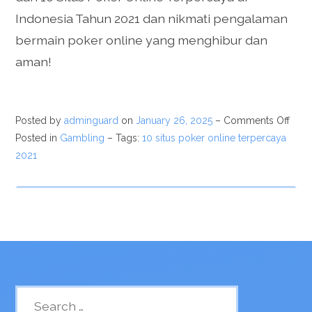
Indonesia Tahun 2021 dan nikmati pengalaman
bermain poker online yang menghibur dan
aman!
Posted by
adminguard
on
January 26, 2025
–
Comments Off
Posted in
Gambling
– Tags:
10 situs poker online terpercaya
2021