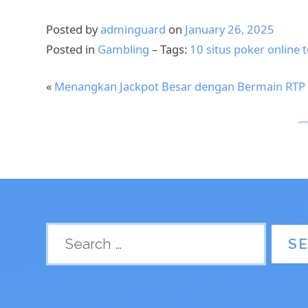
Posted by
adminguard
on
January 26, 2025
Posted in
Gambling
– Tags:
10 situs poker online
«
Menangkan Jackpot Besar dengan Bermain RTP Li