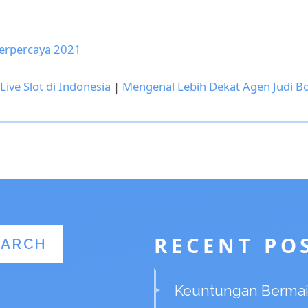
 terpercaya 2021
ve Slot di Indonesia
|
Mengenal Lebih Dekat Agen Judi Bo
RECENT PO
Keuntungan Bermai