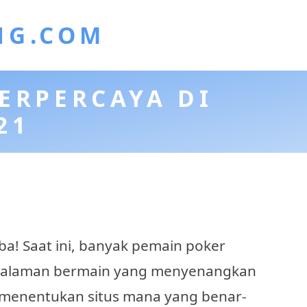
NG.COM
TERPERCAYA DI
21
ba! Saat ini, banyak pemain poker
engalaman bermain yang menyenangkan
k menentukan situs mana yang benar-