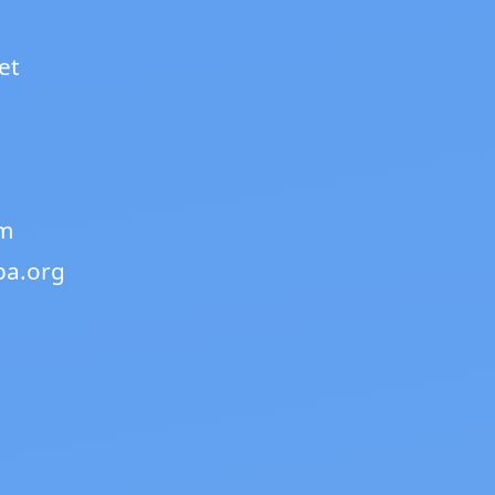
et
om
pa.org