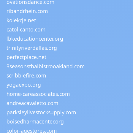
ovationsdance.com
ribandrhein.com
kolekcje.net
catolicanto.com
lbkeducationcenter.org
trinityriverdallas.org
perfectplace.net
3seasonsthaibistrooakland.com
scribblefire.com
yogaexpo.org
home-careassociates.com
andreacavaletto.com
parksleylivestocksupply.com
boisedharmacenter.org
color-agestores.com