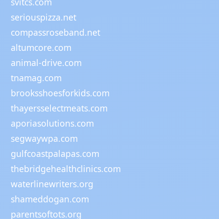
svitcs.com
seriouspizza.net
compassroseband.net
altumcore.com
animal-drive.com
tnamag.com
brooksshoesforkids.com
thayersselectmeats.com
aporiasolutions.com
segwaywpa.com
gulfcoastpalapas.com
thebridgehealthclinics.com
waterlinewriters.org
shameddogan.com
parentsoftots.org