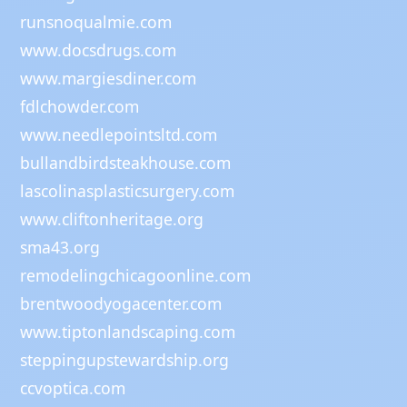
runsnoqualmie.com
www.docsdrugs.com
www.margiesdiner.com
fdlchowder.com
www.needlepointsltd.com
bullandbirdsteakhouse.com
lascolinasplasticsurgery.com
www.cliftonheritage.org
sma43.org
remodelingchicagoonline.com
brentwoodyogacenter.com
www.tiptonlandscaping.com
steppingupstewardship.org
ccvoptica.com