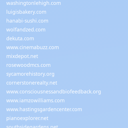
washingtonlehigh.com
luigisbakery.com
hanabi-sushi.com
wolfandzed.com
dekuta.com
www.cinemabuzz.com
mixdepot.net
rosewoodmcs.com
sycamorehistory.org
cornerstonerealty.net
www.consciousnessandbiofeedback.org
www.iamzowilliams.com
www.hastingsgardencenter.com
pianoexplorer.net
southsidegardens.net