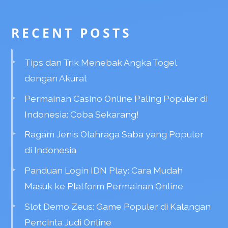
RECENT POSTS
Tips dan Trik Menebak Angka Togel
dengan Akurat
Permainan Casino Online Paling Populer di
Indonesia: Coba Sekarang!
Ragam Jenis Olahraga Saba yang Populer
di Indonesia
Panduan Login IDN Play: Cara Mudah
Masuk ke Platform Permainan Online
Slot Demo Zeus: Game Populer di Kalangan
Pencinta Judi Online