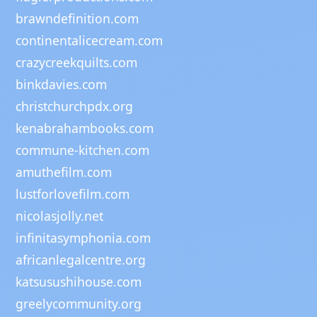
brawndefinition.com
continentalicecream.com
crazycreekquilts.com
binkdavies.com
christchurchpdx.org
kenabrahambooks.com
commune-kitchen.com
amuthefilm.com
lustforlovefilm.com
nicolasjolly.net
infinitasymphonia.com
africanlegalcentre.org
katsusushihouse.com
greelycommunity.org