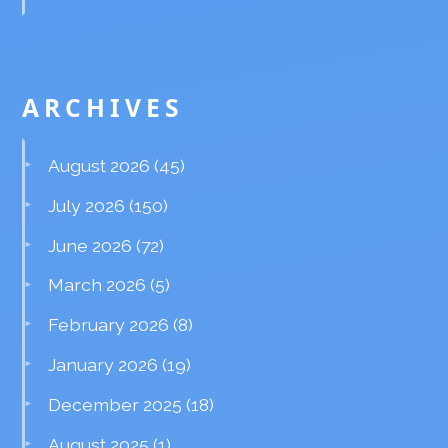
ARCHIVES
August 2026
(45)
July 2026
(150)
June 2026
(72)
March 2026
(5)
February 2026
(8)
January 2026
(19)
December 2025
(18)
August 2025
(1)