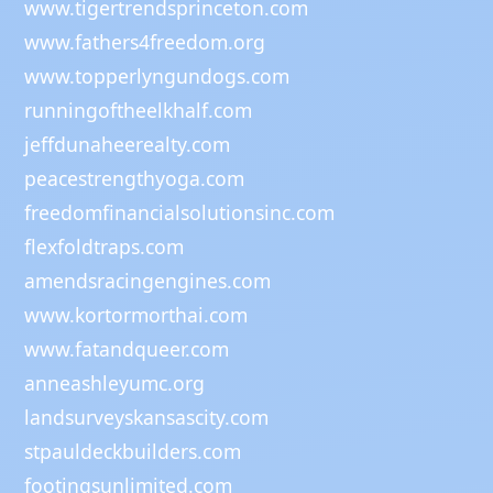
www.tigertrendsprinceton.com
www.fathers4freedom.org
www.topperlyngundogs.com
runningoftheelkhalf.com
jeffdunaheerealty.com
peacestrengthyoga.com
freedomfinancialsolutionsinc.com
flexfoldtraps.com
amendsracingengines.com
www.kortormorthai.com
www.fatandqueer.com
anneashleyumc.org
landsurveyskansascity.com
stpauldeckbuilders.com
footingsunlimited.com