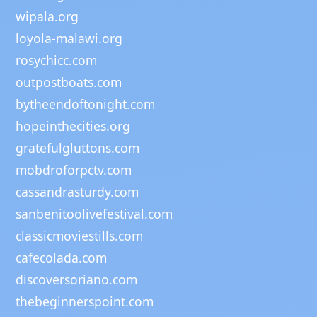
wipala.org
loyola-malawi.org
rosychicc.com
outpostboats.com
bytheendoftonight.com
hopeinthecities.org
gratefulgluttons.com
mobdroforpctv.com
cassandrasturdy.com
sanbenitoolivefestival.com
classicmoviestills.com
cafecolada.com
discoversoriano.com
thebeginnerspoint.com