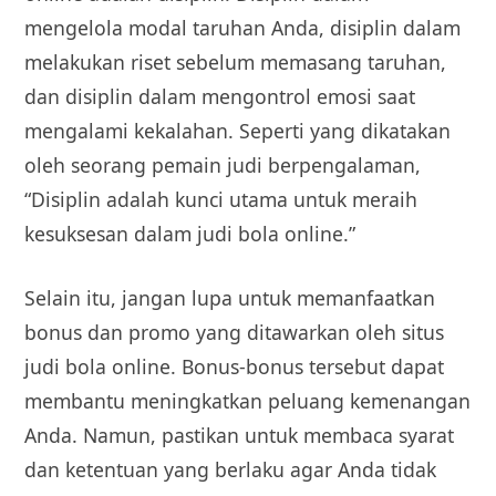
mengelola modal taruhan Anda, disiplin dalam
melakukan riset sebelum memasang taruhan,
dan disiplin dalam mengontrol emosi saat
mengalami kekalahan. Seperti yang dikatakan
oleh seorang pemain judi berpengalaman,
“Disiplin adalah kunci utama untuk meraih
kesuksesan dalam judi bola online.”
Selain itu, jangan lupa untuk memanfaatkan
bonus dan promo yang ditawarkan oleh situs
judi bola online. Bonus-bonus tersebut dapat
membantu meningkatkan peluang kemenangan
Anda. Namun, pastikan untuk membaca syarat
dan ketentuan yang berlaku agar Anda tidak