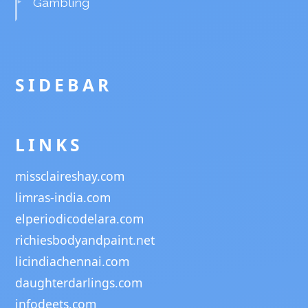
Gambling
SIDEBAR
LINKS
missclaireshay.com
limras-india.com
elperiodicodelara.com
richiesbodyandpaint.net
licindiachennai.com
daughterdarlings.com
infodeets.com