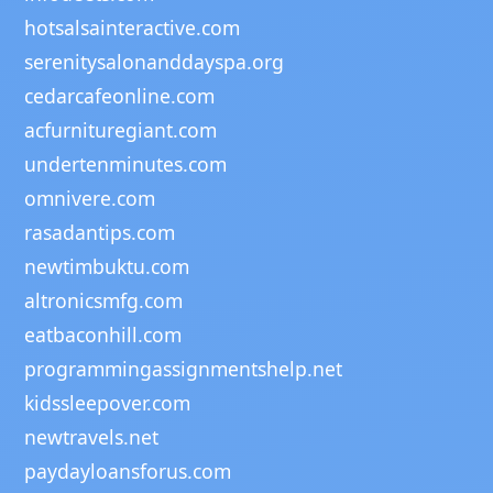
hotsalsainteractive.com
serenitysalonanddayspa.org
cedarcafeonline.com
acfurnituregiant.com
undertenminutes.com
omnivere.com
rasadantips.com
newtimbuktu.com
altronicsmfg.com
eatbaconhill.com
programmingassignmentshelp.net
kidssleepover.com
newtravels.net
paydayloansforus.com