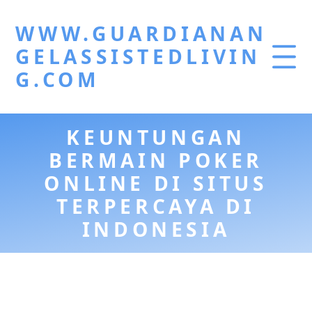
WWW.GUARDIANAN
GELASSISTEDLIVIN
G.COM
KEUNTUNGAN
BERMAIN POKER
ONLINE DI SITUS
TERPERCAYA DI
INDONESIA