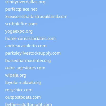
trinityriverdallas.org
perfectplace.net
3seasonsthaibistrooakland.com
scribblefire.com
yogaexpo.org
home-careassociates.com
andreacavaletto.com
parksleylivestocksupply.com
boisedharmacenter.org
color-agestores.com
wipala.org
loyola-malawi.org
rosychicc.com
outpostboats.com
bytheendoftonight.com