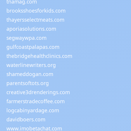
tnamag.com
brooksshoesforkids.com
thayersselectmeats.com
aporiasolutions.com
segwaywpa.com
gulfcoastpalapas.com
thebridgehealthclinics.com
waterlinewriters.org
shameddogan.com
parentsoftots.org
creative3drenderings.com
farmerstradecoffee.com
logcabinyardage.com
davidboers.com
www.imobetachat.com