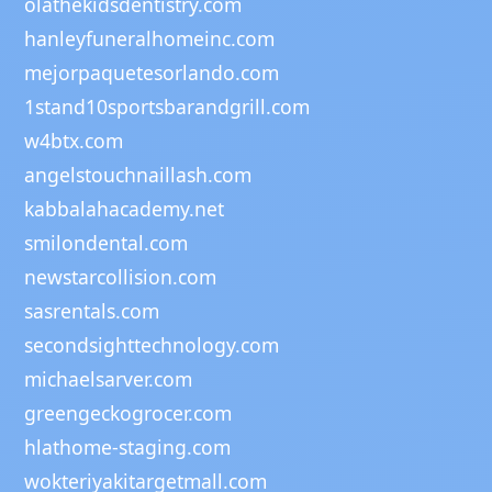
olathekidsdentistry.com
hanleyfuneralhomeinc.com
mejorpaquetesorlando.com
1stand10sportsbarandgrill.com
w4btx.com
angelstouchnaillash.com
kabbalahacademy.net
smilondental.com
newstarcollision.com
sasrentals.com
secondsighttechnology.com
michaelsarver.com
greengeckogrocer.com
hlathome-staging.com
wokteriyakitargetmall.com