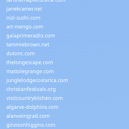
janekramer.net
nizi-sushi.com
art-mengo.com
gaiaprimeradio.com
tammiebrown.net
dutonc.com
thelongescape.com
mattolegrange.com
junglelodgecostarica.com
christianfestivals.org
visitcountrykitchen.com
algarve-dolphins.com
alanveingrad.com
ginosonhiggins.com