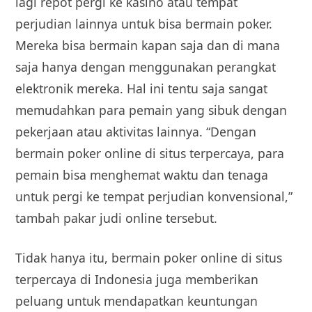
lagi repot pergi ke kasino atau tempat
perjudian lainnya untuk bisa bermain poker.
Mereka bisa bermain kapan saja dan di mana
saja hanya dengan menggunakan perangkat
elektronik mereka. Hal ini tentu saja sangat
memudahkan para pemain yang sibuk dengan
pekerjaan atau aktivitas lainnya. “Dengan
bermain poker online di situs terpercaya, para
pemain bisa menghemat waktu dan tenaga
untuk pergi ke tempat perjudian konvensional,”
tambah pakar judi online tersebut.
Tidak hanya itu, bermain poker online di situs
terpercaya di Indonesia juga memberikan
peluang untuk mendapatkan keuntungan