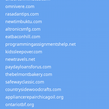
omnivere.com
rasadantips.com
newtimbuktu.com
altronicsmfg.com
eatbaconhill.com
programmingassignmentshelp.net
kidssleepover.com
newtravels.net
paydayloansforus.com
thebelmontbakery.com
safewayclassic.com
countrysidewoodcrafts.com
appliancerepairchicagoil.org
ontariotbf.org