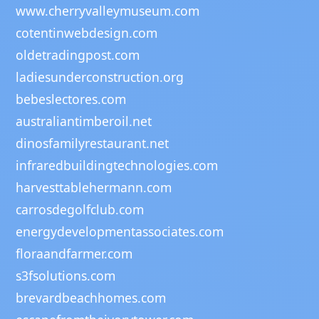
www.cherryvalleymuseum.com
cotentinwebdesign.com
oldetradingpost.com
ladiesunderconstruction.org
bebeslectores.com
australiantimberoil.net
dinosfamilyrestaurant.net
infraredbuildingtechnologies.com
harvesttablehermann.com
carrosdegolfclub.com
energydevelopmentassociates.com
floraandfarmer.com
s3fsolutions.com
brevardbeachhomes.com