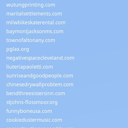
wutungprinting.com
maritalsettlements.com
milwbikeskaterental.com
baymontjacksonms.com
townofaltonany.com
pglax.org
negativespacecleveland.com
liuteriapaoletti.com
sunriseandgoodpeople.com
chinesedrywallproblem.com
bendthreesistersinn.com
stjohns-flossmoor.org
funnyboneusa.com
cookiedustermusic.com