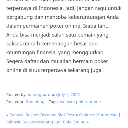
terpercaya di Indonesia. Jadi, jangan ragu untuk
bergabung dan mencoba keberuntungan Anda
dalam permainan poker online. Siapa tahu,
Anda bisa menjadi salah satu pemain yang
sukses meraih kemenangan besar dan
keuntungan finansial yang menggiurkan.
Segera daftar dan mulailah bermain poker
online di situs terpercaya sekarang juga!
Posted by
adminguard
on
July 1, 2026
Posted in
Gambling
– Tags:
website poker online
«
Rahasia Sukses Bermain Slot Resmi Online di Indonesia
|
Rahasia Sukses Menang Judi Bola Online
»