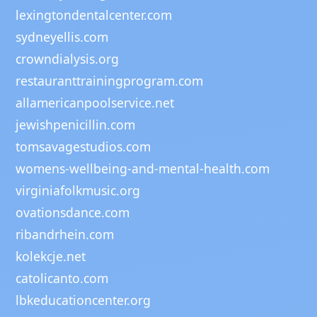
lexingtondentalcenter.com
sydneyellis.com
crowndialysis.org
restauranttrainingprogram.com
allamericanpoolservice.net
jewishpenicillin.com
tomsavagestudios.com
womens-wellbeing-and-mental-health.com
virginiafolkmusic.org
ovationsdance.com
ribandrhein.com
kolekcje.net
catolicanto.com
lbkeducationcenter.org