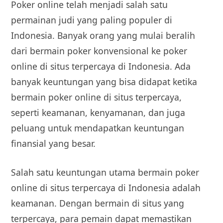
Poker online telah menjadi salah satu
permainan judi yang paling populer di
Indonesia. Banyak orang yang mulai beralih
dari bermain poker konvensional ke poker
online di situs terpercaya di Indonesia. Ada
banyak keuntungan yang bisa didapat ketika
bermain poker online di situs terpercaya,
seperti keamanan, kenyamanan, dan juga
peluang untuk mendapatkan keuntungan
finansial yang besar.
Salah satu keuntungan utama bermain poker
online di situs terpercaya di Indonesia adalah
keamanan. Dengan bermain di situs yang
terpercaya, para pemain dapat memastikan