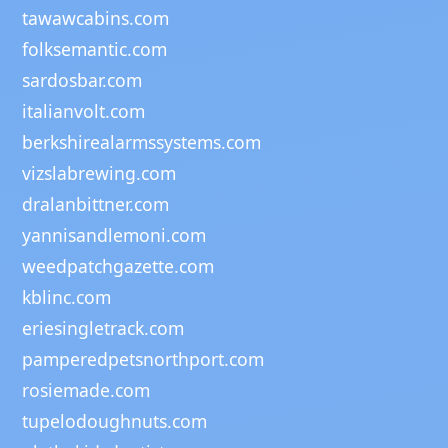
tawawcabins.com
folksemantic.com
sardosbar.com
italianvolt.com
berkshirealarmssystems.com
vizslabrewing.com
dralanbittner.com
yannisandlemoni.com
weedpatchgazette.com
kblinc.com
eriesingletrack.com
pamperedpetsnorthport.com
rosiemade.com
tupelodoughnuts.com