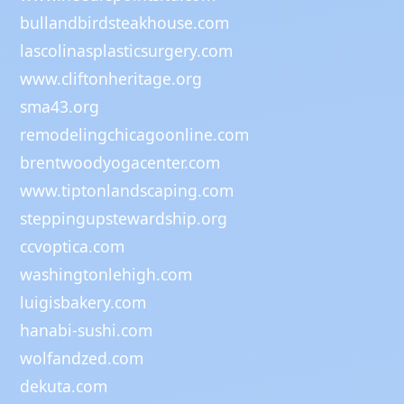
bullandbirdsteakhouse.com
lascolinasplasticsurgery.com
www.cliftonheritage.org
sma43.org
remodelingchicagoonline.com
brentwoodyogacenter.com
www.tiptonlandscaping.com
steppingupstewardship.org
ccvoptica.com
washingtonlehigh.com
luigisbakery.com
hanabi-sushi.com
wolfandzed.com
dekuta.com