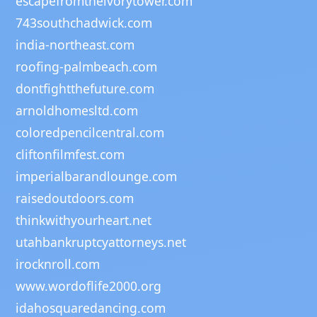
escapefromtheivorytower.com
743southchadwick.com
india-northeast.com
roofing-palmbeach.com
dontfightthefuture.com
arnoldhomesltd.com
coloredpencilcentral.com
cliftonfilmfest.com
imperialbarandlounge.com
raisedoutdoors.com
thinkwithyourheart.net
utahbankruptcyattorneys.net
irocknroll.com
www.wordoflife2000.org
idahosquaredancing.com