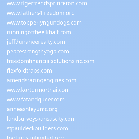
www.tigertrendsprinceton.com
www.fathers4freedom.org
www.topperlyngundogs.com
runningoftheelkhalf.com
jeffdunaheerealty.com
peacestrengthyoga.com
freedomfinancialsolutionsinc.com
flexfoldtraps.com
amendsracingengines.com
www.kortormorthai.com
www.fatandqueer.com
anneashleyumc.org
landsurveyskansascity.com
stpauldeckbuilders.com
footingsunlimited.com