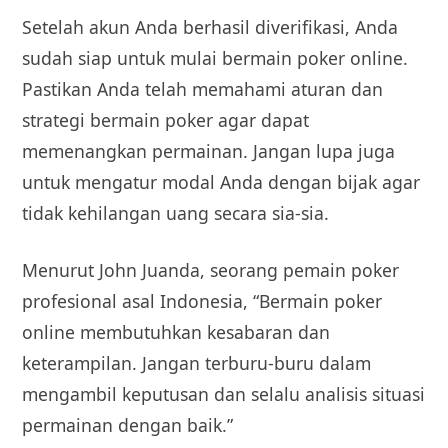
Setelah akun Anda berhasil diverifikasi, Anda
sudah siap untuk mulai bermain poker online.
Pastikan Anda telah memahami aturan dan
strategi bermain poker agar dapat
memenangkan permainan. Jangan lupa juga
untuk mengatur modal Anda dengan bijak agar
tidak kehilangan uang secara sia-sia.
Menurut John Juanda, seorang pemain poker
profesional asal Indonesia, “Bermain poker
online membutuhkan kesabaran dan
keterampilan. Jangan terburu-buru dalam
mengambil keputusan dan selalu analisis situasi
permainan dengan baik.”