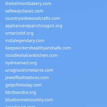
thebelmontbakery.com
safewayclassic.com
countrysidewoodcrafts.com
appliancerepairchicagoil.org
ontariotbf.org
instalegendary.com
keepworkershealthyandsafe.com
noodlesitaliankitchen.com
nydreamact.org
unagisushimetairie.com
jewelflashtattoos.com
getpcfixtoday.com
bbrtbandra.org
bluebonnetcountry.com
epicclipart.com