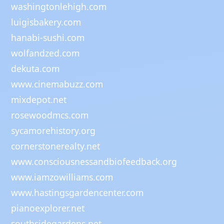
washingtonlehigh.com
luigisbakery.com
hanabi-sushi.com
wolfandzed.com
dekuta.com
www.cinemabuzz.com
mixdepot.net
rosewoodmcs.com
sycamorehistory.org
cornerstonerealty.net
www.consciousnessandbiofeedback.org
www.iamzowilliams.com
www.hastingsgardencenter.com
pianoexplorer.net
southsidegardens.net