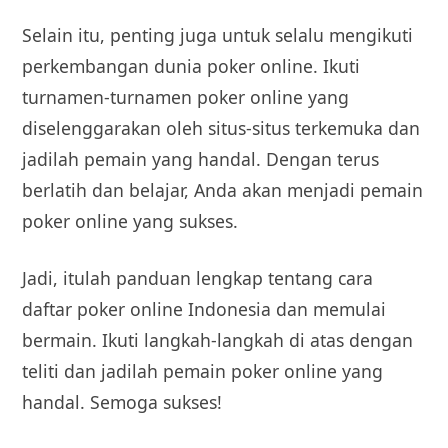
Selain itu, penting juga untuk selalu mengikuti
perkembangan dunia poker online. Ikuti
turnamen-turnamen poker online yang
diselenggarakan oleh situs-situs terkemuka dan
jadilah pemain yang handal. Dengan terus
berlatih dan belajar, Anda akan menjadi pemain
poker online yang sukses.
Jadi, itulah panduan lengkap tentang cara
daftar poker online Indonesia dan memulai
bermain. Ikuti langkah-langkah di atas dengan
teliti dan jadilah pemain poker online yang
handal. Semoga sukses!