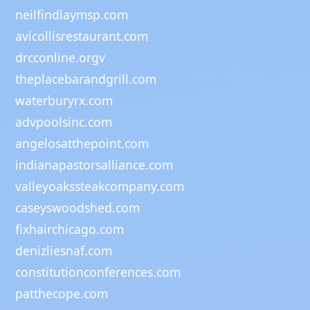
neilfindlaymsp.com
avicollisrestaurant.com
drcconline.org
v
theplacebarandgrill.com
waterburyrx.com
advpoolsinc.com
angelosatthepoint.com
indianapastorsalliance.com
valleyoakssteakcompany.com
caseyswoodshed.com
fixhairchicago.com
denizliesnaf.com
constitutionconferences.com
patthecope.com