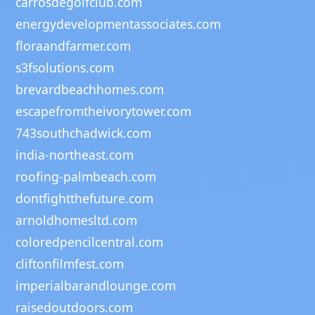
carrosdegolfclub.com
energydevelopmentassociates.com
floraandfarmer.com
s3fsolutions.com
brevardbeachhomes.com
escapefromtheivorytower.com
743southchadwick.com
india-northeast.com
roofing-palmbeach.com
dontfightthefuture.com
arnoldhomesltd.com
coloredpencilcentral.com
cliftonfilmfest.com
imperialbarandlounge.com
raisedoutdoors.com