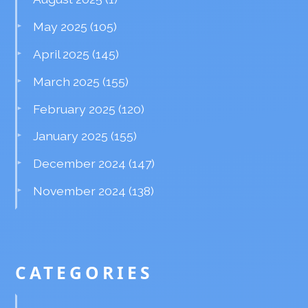
May 2025
(105)
April 2025
(145)
March 2025
(155)
February 2025
(120)
January 2025
(155)
December 2024
(147)
November 2024
(138)
CATEGORIES