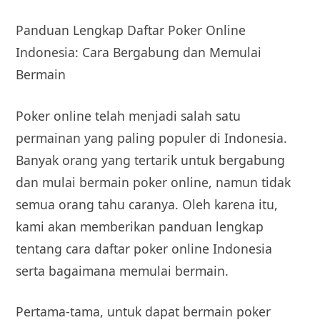
Panduan Lengkap Daftar Poker Online
Indonesia: Cara Bergabung dan Memulai
Bermain
Poker online telah menjadi salah satu
permainan yang paling populer di Indonesia.
Banyak orang yang tertarik untuk bergabung
dan mulai bermain poker online, namun tidak
semua orang tahu caranya. Oleh karena itu,
kami akan memberikan panduan lengkap
tentang cara daftar poker online Indonesia
serta bagaimana memulai bermain.
Pertama-tama, untuk dapat bermain poker