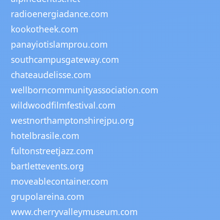
radioenergiadance.com
kookotheek.com
panayiotislamprou.com
southcampusgateway.com
chateaudelisse.com
wellborncommunityassociation.com
wildwoodfilmfestival.com
westnorthamptonshirejpu.org
hotelbrasile.com
fultonstreetjazz.com
bartlettevents.org
moveablecontainer.com
grupolareina.com
www.cherryvalleymuseum.com