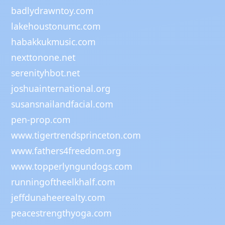
badlydrawntoy.com
lakehoustonumc.com
habakkukmusic.com
nexttonone.net
serenityhbot.net
joshuainternational.org
susansnailandfacial.com
pen-prop.com
www.tigertrendsprinceton.com
www.fathers4freedom.org
www.topperlyngundogs.com
runningoftheelkhalf.com
jeffdunaheerealty.com
peacestrengthyoga.com