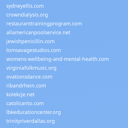
sydneyellis.com
crowndialysis.org
restauranttrainingprogram.com
allamericanpoolservice.net
jewishpenicillin.com
tomsavagestudios.com
womens-wellbeing-and-mental-health.com
virginiafolkmusic.org
ovationsdance.com
ribandrhein.com
kolekcje.net
catolicanto.com
lbkeducationcenter.org
trinityriverdallas.org