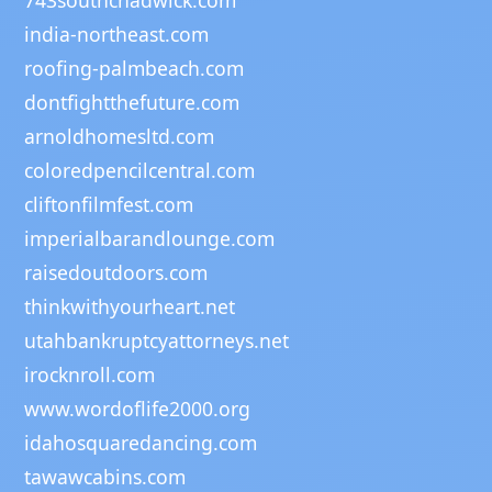
743southchadwick.com
india-northeast.com
roofing-palmbeach.com
dontfightthefuture.com
arnoldhomesltd.com
coloredpencilcentral.com
cliftonfilmfest.com
imperialbarandlounge.com
raisedoutdoors.com
thinkwithyourheart.net
utahbankruptcyattorneys.net
irocknroll.com
www.wordoflife2000.org
idahosquaredancing.com
tawawcabins.com