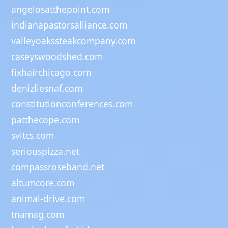
angelosatthepoint.com
indianapastorsalliance.com
valleyoakssteakcompany.com
caseyswoodshed.com
fixhairchicago.com
denizliesnaf.com
constitutionconferences.com
patthecope.com
svitcs.com
seriouspizza.net
compassroseband.net
altumcore.com
animal-drive.com
tnamag.com