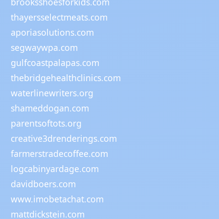
brooksshoesforkids.com
thayersselectmeats.com
aporiasolutions.com
segwaywpa.com
gulfcoastpalapas.com
thebridgehealthclinics.com
waterlinewriters.org
shameddogan.com
parentsoftots.org
creative3drenderings.com
farmerstradecoffee.com
logcabinyardage.com
davidboers.com
www.imobetachat.com
mattdickstein.com