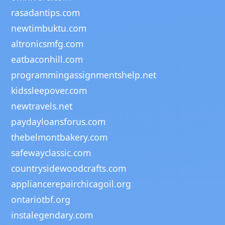
rasadantips.com
newtimbuktu.com
altronicsmfg.com
eatbaconhill.com
programmingassignmentshelp.net
kidssleepover.com
newtravels.net
paydayloansforus.com
thebelmontbakery.com
safewayclassic.com
countrysidewoodcrafts.com
appliancerepairchicagoil.org
ontariotbf.org
instalegendary.com