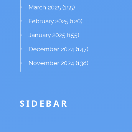
March 2025
(155)
February 2025
(120)
January 2025
(155)
December 2024
(147)
November 2024
(138)
SIDEBAR