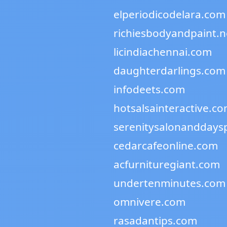
elperiodicodelara.com
richiesbodyandpaint.n
licindiachennai.com
daughterdarlings.com
infodeets.com
hotsalsainteractive.c
serenitysalonanddays
cedarcafeonline.com
acfurnituregiant.com
undertenminutes.com
omnivere.com
rasadantips.com