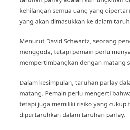
kehilangan semua uang yang dipertaru
yang akan dimasukkan ke dalam taruh
Menurut David Schwartz, seorang penel
menggoda, tetapi pemain perlu menyada
mempertimbangkan dengan matang se
Dalam kesimpulan, taruhan parlay dal
matang. Pemain perlu mengerti bahwa
tetapi juga memiliki risiko yang cuku
dipertaruhkan dalam taruhan parlay.