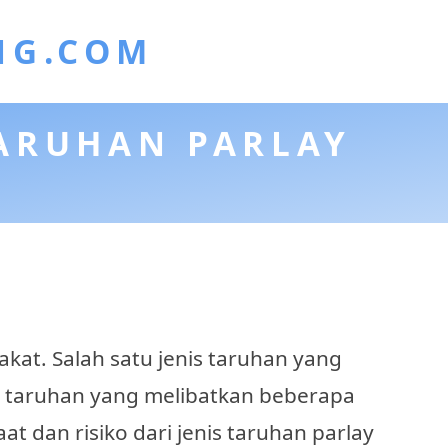
NG.COM
TARUHAN PARLAY
kat. Salah satu jenis taruhan yang
n taruhan yang melibatkan beberapa
t dan risiko dari jenis taruhan parlay