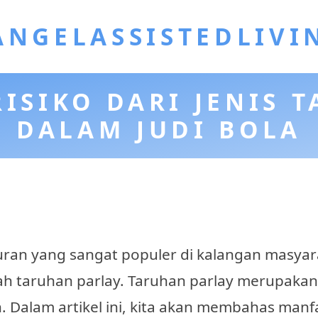
NGELASSISTEDLIVI
ISIKO DARI JENIS 
DALAM JUDI BOLA
buran yang sangat populer di kalangan masyara
lah taruhan parlay. Taruhan parlay merupaka
 Dalam artikel ini, kita akan membahas manfaa