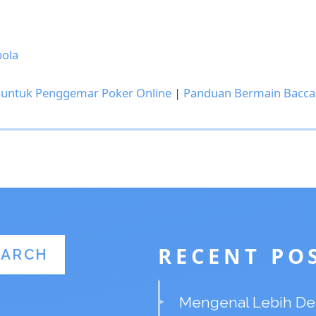
bola
ik untuk Penggemar Poker Online
|
Panduan Bermain Baccara
RECENT PO
Mengenal Lebih De