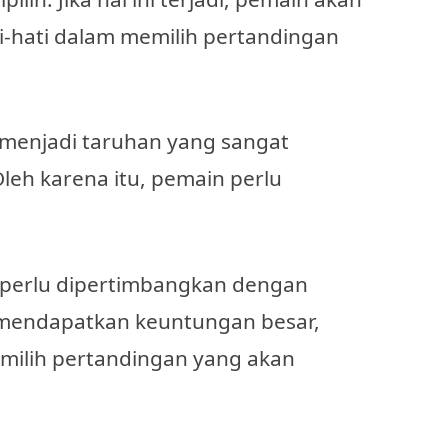
i-hati dalam memilih pertandingan
a menjadi taruhan yang sangat
leh karena itu, pemain perlu
g perlu dipertimbangkan dengan
k mendapatkan keuntungan besar,
memilih pertandingan yang akan