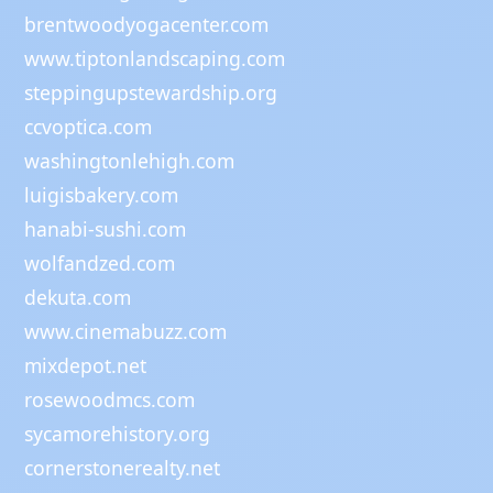
brentwoodyogacenter.com
www.tiptonlandscaping.com
steppingupstewardship.org
ccvoptica.com
washingtonlehigh.com
luigisbakery.com
hanabi-sushi.com
wolfandzed.com
dekuta.com
www.cinemabuzz.com
mixdepot.net
rosewoodmcs.com
sycamorehistory.org
cornerstonerealty.net