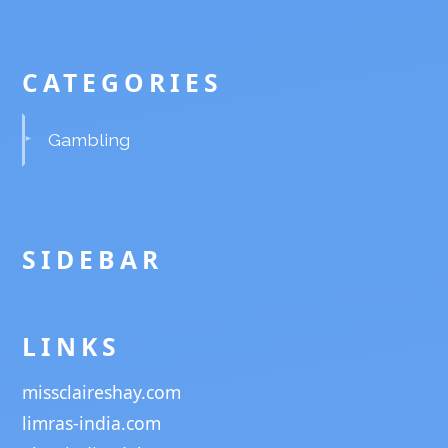
CATEGORIES
Gambling
SIDEBAR
LINKS
missclaireshay.com
limras-india.com