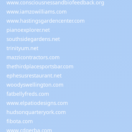
www.consciousnessandbiofeedback.org
www.iamzowilliams.com
www.hastingsgardencenter.com
pianoexplorer.net
southsidegardens.net
trinityum.net
mazzicontractors.com
thethirdplacesportsbar.com
ephesusrestaurant.net
woodyswellington.com
fatbellyfreds.com
www.elpatiodesigns.com
hudsonquarteryork.com
fibota.com
www.cdgerba.com