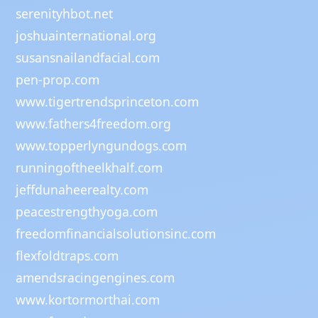
serenityhbot.net
joshuainternational.org
susansnailandfacial.com
pen-prop.com
www.tigertrendsprinceton.com
www.fathers4freedom.org
www.topperlyngundogs.com
runningoftheelkhalf.com
jeffdunaheerealty.com
peacestrengthyoga.com
freedomfinancialsolutionsinc.com
flexfoldtraps.com
amendsracingengines.com
www.kortormorthai.com