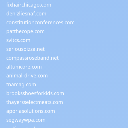
fixhairchicago.com
denizliesnaf.com
constitutionconferences.com
patthecope.com
svitcs.com
seriouspizza.net
compassroseband.net
altumcore.com
animal-drive.com
tnamag.com
brooksshoesforkids.com
thayersselectmeats.com
aporiasolutions.com
segwaywpa.com