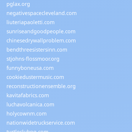
pglax.org
negativespacecleveland.com
liuteriapaoletti.com
sunriseandgoodpeople.com
chinesedrywallproblem.com
bendthreesistersinn.com
stjohns-flossmoor.org
funnyboneusa.com
cookiedustermusic.com
reconstructionensemble.org
kavitafabrics.com
luchavolcanica.com
holycownm.com
nationwidetruckservice.com
turtleclubpg.com