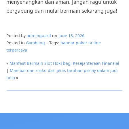
menyenangkan dan aman. Jangan ragu untuk
bergabung dan mulai bermain sekarang juga!
Posted by
adminguard
on
June 18, 2026
Posted in
Gambling
– Tags:
bandar poker online
terpercaya
«
Manfaat Bermain Slot Hoki bagi Kesejahteraan Finansial
|
Manfaat dan risiko dari jenis taruhan parlay dalam judi
bola
»