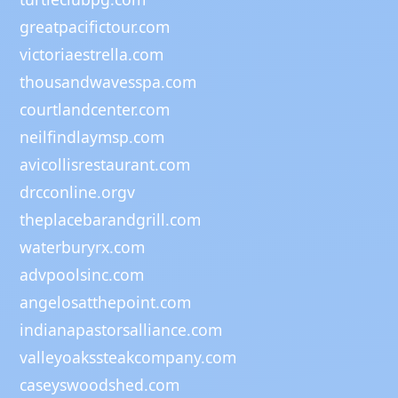
greatpacifictour.com
victoriaestrella.com
thousandwavesspa.com
courtlandcenter.com
neilfindlaymsp.com
avicollisrestaurant.com
drcconline.org
v
theplacebarandgrill.com
waterburyrx.com
advpoolsinc.com
angelosatthepoint.com
indianapastorsalliance.com
valleyoakssteakcompany.com
caseyswoodshed.com