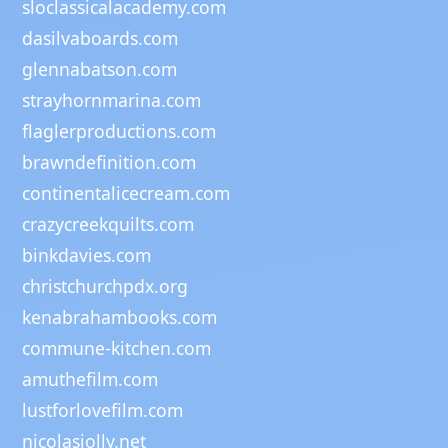
sloclassicalacademy.com
dasilvaboards.com
glennabatson.com
strayhornmarina.com
flaglerproductions.com
brawndefinition.com
continentalicecream.com
crazycreekquilts.com
binkdavies.com
christchurchpdx.org
kenabrahambooks.com
commune-kitchen.com
amuthefilm.com
lustforlovefilm.com
nicolasjolly.net