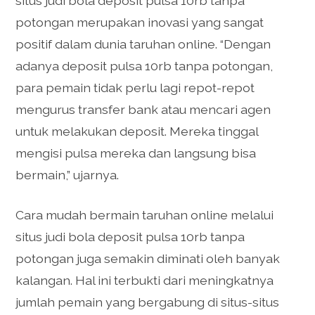
situs judi bola deposit pulsa 10rb tanpa
potongan merupakan inovasi yang sangat
positif dalam dunia taruhan online. “Dengan
adanya deposit pulsa 10rb tanpa potongan,
para pemain tidak perlu lagi repot-repot
mengurus transfer bank atau mencari agen
untuk melakukan deposit. Mereka tinggal
mengisi pulsa mereka dan langsung bisa
bermain,” ujarnya.
Cara mudah bermain taruhan online melalui
situs judi bola deposit pulsa 10rb tanpa
potongan juga semakin diminati oleh banyak
kalangan. Hal ini terbukti dari meningkatnya
jumlah pemain yang bergabung di situs-situs