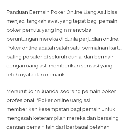
Panduan Bermain Poker Online Uang Asli bisa
menjadi langkah awal yang tepat bagi pemain
poker pemula yang ingin mencoba
peruntungan mereka di dunia perjudian online.
Poker online adalah salah satu permainan kartu
paling populer di seluruh dunia, dan bermain
dengan uang asli memberikan sensasi yang
lebih nyata dan menarik.
Menurut John Juanda, seorang pemain poker
profesional, “Poker online uang asli
memberikan kesempatan bagi pemain untuk
mengasah keterampilan mereka dan bersaing
dengan pemain lain dari berbagai belahan