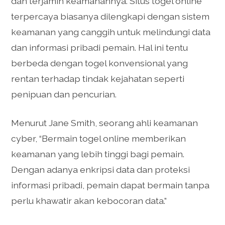
dan terjamin keamanannya. Situs togel online
terpercaya biasanya dilengkapi dengan sistem
keamanan yang canggih untuk melindungi data
dan informasi pribadi pemain. Hal ini tentu
berbeda dengan togel konvensional yang
rentan terhadap tindak kejahatan seperti
penipuan dan pencurian.
Menurut Jane Smith, seorang ahli keamanan
cyber, “Bermain togel online memberikan
keamanan yang lebih tinggi bagi pemain.
Dengan adanya enkripsi data dan proteksi
informasi pribadi, pemain dapat bermain tanpa
perlu khawatir akan kebocoran data.”