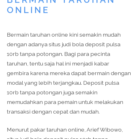
ONLINE
Bermain taruhan online kini semakin mudah
dengan adanya situs judi bola deposit pulsa
10rb tanpa potongan. Bagi para pecinta
taruhan, tentu saja hal ini menjadi kabar
gembira karena mereka dapat bermain dengan
modal yang lebih terjangkau. Deposit pulsa
10rb tanpa potongan juga semakin
memudahkan para pemain untuk melakukan
transaksi dengan cepat dan mudah.
Menurut pakar taruhan online, Arief Wibowo,