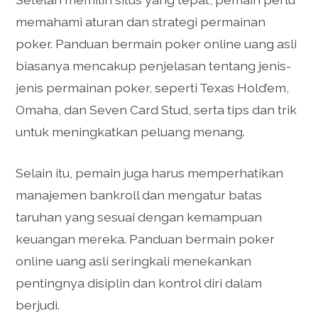
memahami aturan dan strategi permainan
poker. Panduan bermain poker online uang asli
biasanya mencakup penjelasan tentang jenis-
jenis permainan poker, seperti Texas Hold’em,
Omaha, dan Seven Card Stud, serta tips dan trik
untuk meningkatkan peluang menang.
Selain itu, pemain juga harus memperhatikan
manajemen bankroll dan mengatur batas
taruhan yang sesuai dengan kemampuan
keuangan mereka. Panduan bermain poker
online uang asli seringkali menekankan
pentingnya disiplin dan kontrol diri dalam
berjudi.