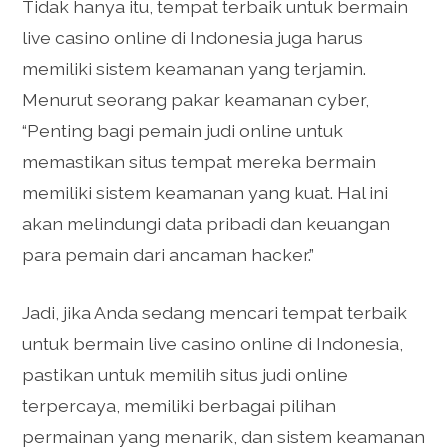
Tidak hanya itu, tempat terbaik untuk bermain
live casino online di Indonesia juga harus
memiliki sistem keamanan yang terjamin.
Menurut seorang pakar keamanan cyber,
“Penting bagi pemain judi online untuk
memastikan situs tempat mereka bermain
memiliki sistem keamanan yang kuat. Hal ini
akan melindungi data pribadi dan keuangan
para pemain dari ancaman hacker.”
Jadi, jika Anda sedang mencari tempat terbaik
untuk bermain live casino online di Indonesia,
pastikan untuk memilih situs judi online
terpercaya, memiliki berbagai pilihan
permainan yang menarik, dan sistem keamanan