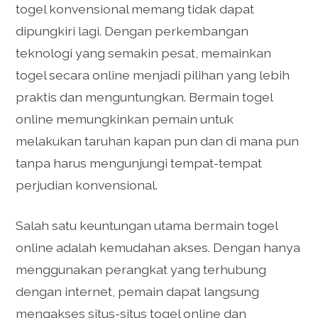
togel konvensional memang tidak dapat
dipungkiri lagi. Dengan perkembangan
teknologi yang semakin pesat, memainkan
togel secara online menjadi pilihan yang lebih
praktis dan menguntungkan. Bermain togel
online memungkinkan pemain untuk
melakukan taruhan kapan pun dan di mana pun
tanpa harus mengunjungi tempat-tempat
perjudian konvensional.
Salah satu keuntungan utama bermain togel
online adalah kemudahan akses. Dengan hanya
menggunakan perangkat yang terhubung
dengan internet, pemain dapat langsung
mengakses situs-situs togel online dan