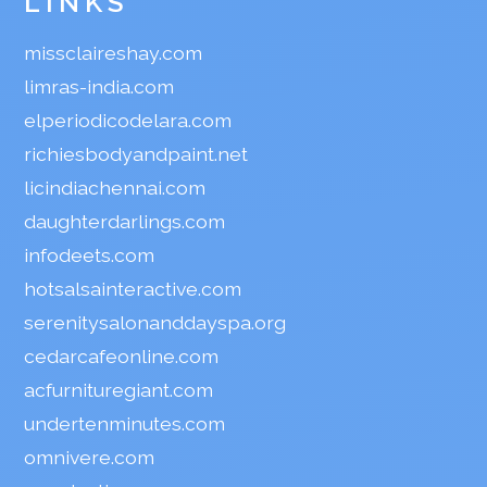
LINKS
missclaireshay.com
limras-india.com
elperiodicodelara.com
richiesbodyandpaint.net
licindiachennai.com
daughterdarlings.com
infodeets.com
hotsalsainteractive.com
serenitysalonanddayspa.org
cedarcafeonline.com
acfurnituregiant.com
undertenminutes.com
omnivere.com