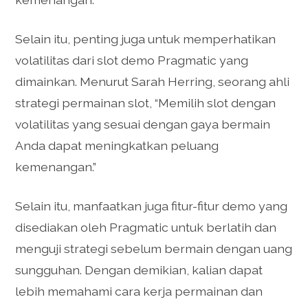
Selain itu, penting juga untuk memperhatikan
volatilitas dari slot demo Pragmatic yang
dimainkan. Menurut Sarah Herring, seorang ahli
strategi permainan slot, “Memilih slot dengan
volatilitas yang sesuai dengan gaya bermain
Anda dapat meningkatkan peluang
kemenangan.”
Selain itu, manfaatkan juga fitur-fitur demo yang
disediakan oleh Pragmatic untuk berlatih dan
menguji strategi sebelum bermain dengan uang
sungguhan. Dengan demikian, kalian dapat
lebih memahami cara kerja permainan dan