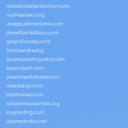
noodlesitaliankitchen.com
nydreamact.org
unagisushimetairie.com
jewelflashtattoos.com
getpcfixtoday.com
bbrtbandra.org
bluebonnetcountry.com
epicclipart.com
pearlmanilahotel.com
maintdrop.com
bobtoman.com
sosanimauxtunisie.org
kogroofing.com
alpinedentist.net