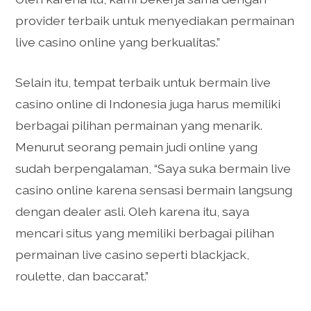
provider terbaik untuk menyediakan permainan
live casino online yang berkualitas.”
Selain itu, tempat terbaik untuk bermain live
casino online di Indonesia juga harus memiliki
berbagai pilihan permainan yang menarik.
Menurut seorang pemain judi online yang
sudah berpengalaman, “Saya suka bermain live
casino online karena sensasi bermain langsung
dengan dealer asli. Oleh karena itu, saya
mencari situs yang memiliki berbagai pilihan
permainan live casino seperti blackjack,
roulette, dan baccarat.”