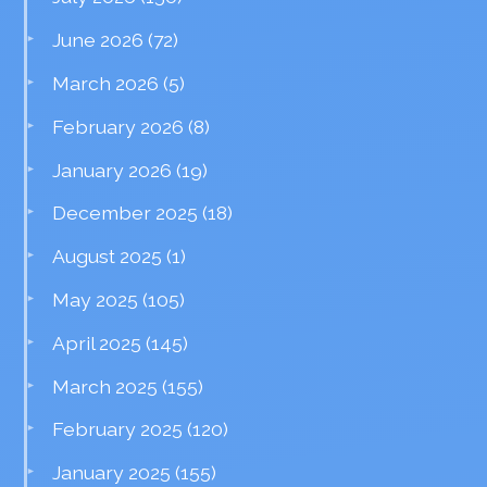
June 2026
(72)
March 2026
(5)
February 2026
(8)
January 2026
(19)
December 2025
(18)
August 2025
(1)
May 2025
(105)
April 2025
(145)
March 2025
(155)
February 2025
(120)
January 2025
(155)