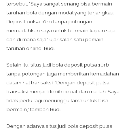
tersebut. “Saya sangat senang bisa bermain
taruhan bola dengan modal yang terjangkau.
Deposit pulsa 10rb tanpa potongan
memudahkan saya untuk bermain kapan saja
dan di mana saja,” ujar salah satu pemain
taruhan online, Budi.
Selain itu, situs judi bola deposit pulsa 10rb
tanpa potongan juga memberikan kemudahan
dalam hal transaksi. “Dengan deposit pulsa,
transaksi menjadi lebih cepat dan mudah. Saya
tidak perlu lagi menunggu lama untuk bisa
bermain,” tambah Budi.
Dengan adanya situs judi bola deposit pulsa