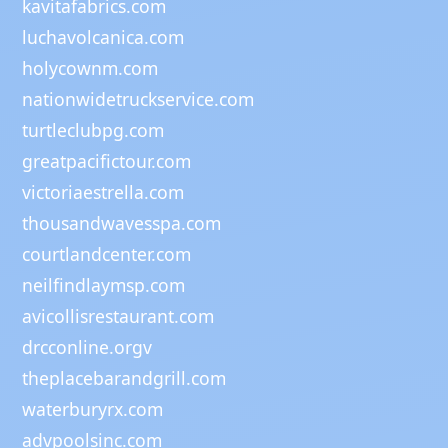
kavitafabrics.com
luchavolcanica.com
holycownm.com
nationwidetruckservice.com
turtleclubpg.com
greatpacifictour.com
victoriaestrella.com
thousandwavesspa.com
courtlandcenter.com
neilfindlaymsp.com
avicollisrestaurant.com
drcconline.org
v
theplacebarandgrill.com
waterburyrx.com
advpoolsinc.com