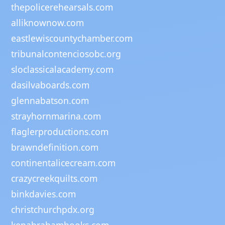
thepolicerehearsals.com
alliknownow.com
eastlewiscountychamber.com
tribunalcontenciosobc.org
sloclassicalacademy.com
dasilvaboards.com
glennabatson.com
strayhornmarina.com
flaglerproductions.com
brawndefinition.com
continentalicecream.com
crazycreekquilts.com
binkdavies.com
christchurchpdx.org
kenabrahambooks.com