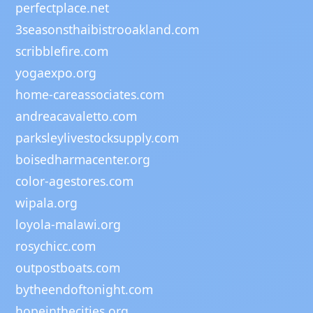
perfectplace.net
3seasonsthaibistrooakland.com
scribblefire.com
yogaexpo.org
home-careassociates.com
andreacavaletto.com
parksleylivestocksupply.com
boisedharmacenter.org
color-agestores.com
wipala.org
loyola-malawi.org
rosychicc.com
outpostboats.com
bytheendoftonight.com
hopeinthecities.org