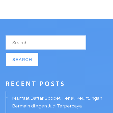
RECENT POSTS
Manfaat Daftar Sbobet: Kenali Keuntungan
Bermain di Agen Judi Terpercaya