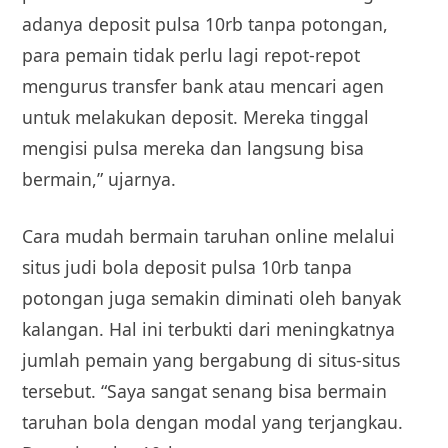
adanya deposit pulsa 10rb tanpa potongan,
para pemain tidak perlu lagi repot-repot
mengurus transfer bank atau mencari agen
untuk melakukan deposit. Mereka tinggal
mengisi pulsa mereka dan langsung bisa
bermain,” ujarnya.
Cara mudah bermain taruhan online melalui
situs judi bola deposit pulsa 10rb tanpa
potongan juga semakin diminati oleh banyak
kalangan. Hal ini terbukti dari meningkatnya
jumlah pemain yang bergabung di situs-situs
tersebut. “Saya sangat senang bisa bermain
taruhan bola dengan modal yang terjangkau.