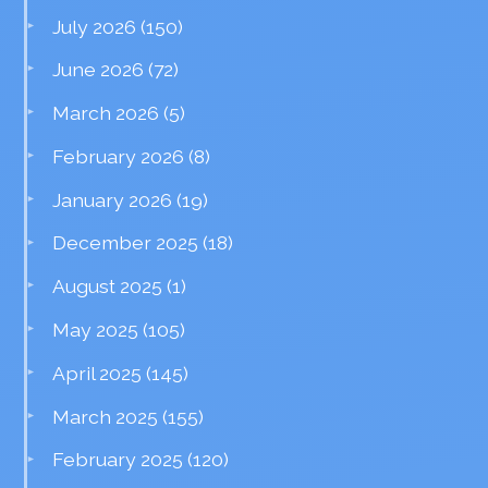
July 2026
(150)
June 2026
(72)
March 2026
(5)
February 2026
(8)
January 2026
(19)
December 2025
(18)
August 2025
(1)
May 2025
(105)
April 2025
(145)
March 2025
(155)
February 2025
(120)