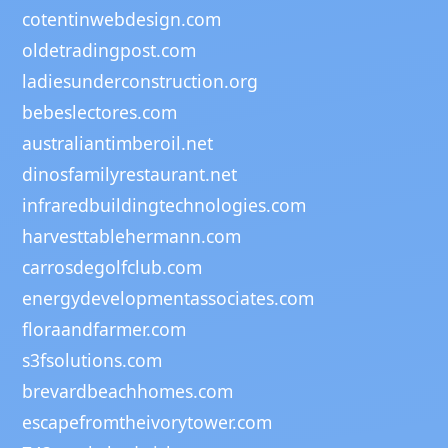
cotentinwebdesign.com
oldetradingpost.com
ladiesunderconstruction.org
bebeslectores.com
australiantimberoil.net
dinosfamilyrestaurant.net
infraredbuildingtechnologies.com
harvesttablehermann.com
carrosdegolfclub.com
energydevelopmentassociates.com
floraandfarmer.com
s3fsolutions.com
brevardbeachhomes.com
escapefromtheivorytower.com