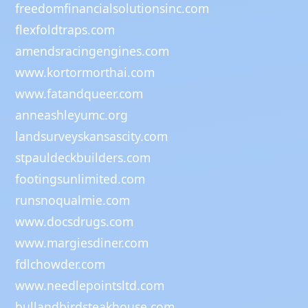
freedomfinancialsolutionsinc.com
flexfoldtraps.com
amendsracingengines.com
www.kortormorthai.com
www.fatandqueer.com
anneashleyumc.org
landsurveyskansascity.com
stpauldeckbuilders.com
footingsunlimited.com
runsnoqualmie.com
www.docsdrugs.com
www.margiesdiner.com
fdlchowder.com
www.needlepointsltd.com
bullandbirdsteakhouse.com