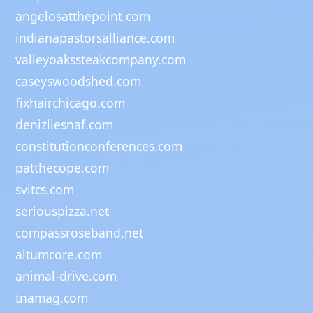
angelosatthepoint.com
indianapastorsalliance.com
valleyoakssteakcompany.com
caseyswoodshed.com
fixhairchicago.com
denizliesnaf.com
constitutionconferences.com
patthecope.com
svitcs.com
seriouspizza.net
compassroseband.net
altumcore.com
animal-drive.com
tnamag.com