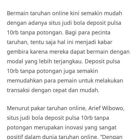
Bermain taruhan online kini semakin mudah
dengan adanya situs judi bola deposit pulsa
10rb tanpa potongan. Bagi para pecinta
taruhan, tentu saja hal ini menjadi kabar
gembira karena mereka dapat bermain dengan
modal yang lebih terjangkau. Deposit pulsa
10rb tanpa potongan juga semakin
memudahkan para pemain untuk melakukan
transaksi dengan cepat dan mudah.
Menurut pakar taruhan online, Arief Wibowo,
situs judi bola deposit pulsa 10rb tanpa
potongan merupakan inovasi yang sangat
positif dalam dunia taruhan online. “Dengan