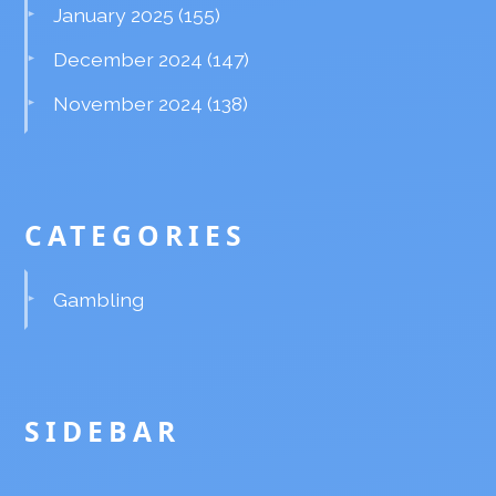
January 2025
(155)
December 2024
(147)
November 2024
(138)
CATEGORIES
Gambling
SIDEBAR