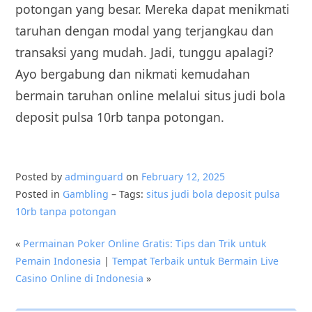
potongan yang besar. Mereka dapat menikmati
taruhan dengan modal yang terjangkau dan
transaksi yang mudah. Jadi, tunggu apalagi?
Ayo bergabung dan nikmati kemudahan
bermain taruhan online melalui situs judi bola
deposit pulsa 10rb tanpa potongan.
Posted by
adminguard
on
February 12, 2025
Posted in
Gambling
– Tags:
situs judi bola deposit pulsa
10rb tanpa potongan
«
Permainan Poker Online Gratis: Tips dan Trik untuk
Pemain Indonesia
|
Tempat Terbaik untuk Bermain Live
Casino Online di Indonesia
»