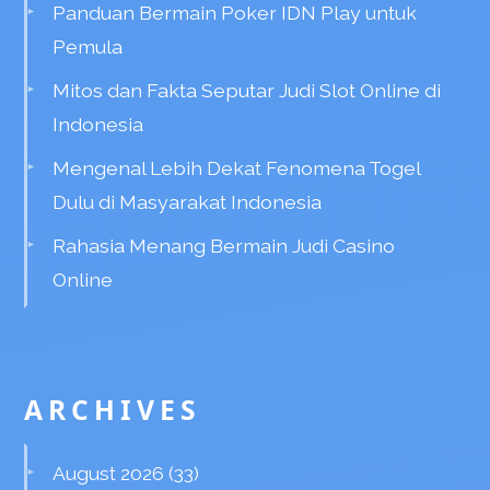
Panduan Bermain Poker IDN Play untuk
Pemula
Mitos dan Fakta Seputar Judi Slot Online di
Indonesia
Mengenal Lebih Dekat Fenomena Togel
Dulu di Masyarakat Indonesia
Rahasia Menang Bermain Judi Casino
Online
ARCHIVES
August 2026
(33)