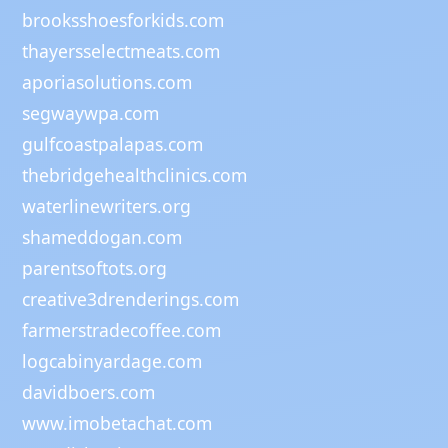
brooksshoesforkids.com
thayersselectmeats.com
aporiasolutions.com
segwaywpa.com
gulfcoastpalapas.com
thebridgehealthclinics.com
waterlinewriters.org
shameddogan.com
parentsoftots.org
creative3drenderings.com
farmerstradecoffee.com
logcabinyardage.com
davidboers.com
www.imobetachat.com