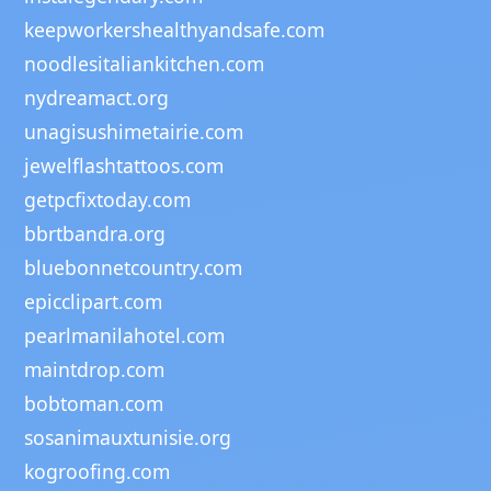
keepworkershealthyandsafe.com
noodlesitaliankitchen.com
nydreamact.org
unagisushimetairie.com
jewelflashtattoos.com
getpcfixtoday.com
bbrtbandra.org
bluebonnetcountry.com
epicclipart.com
pearlmanilahotel.com
maintdrop.com
bobtoman.com
sosanimauxtunisie.org
kogroofing.com