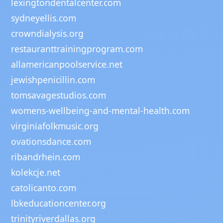
lexingtondentalcenter.com
sydneyellis.com
crowndialysis.org
restauranttrainingprogram.com
allamericanpoolservice.net
jewishpenicillin.com
tomsavagestudios.com
womens-wellbeing-and-mental-health.com
virginiafolkmusic.org
ovationsdance.com
ribandrhein.com
kolekcje.net
catolicanto.com
lbkeducationcenter.org
trinityriverdallas.org