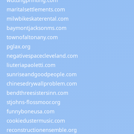
maritalsettlements.com
milwbikeskaterental.com
baymontjacksonms.com
townofaltonany.com
pglax.org
negativespacecleveland.com
liuteriapaoletti.com
sunriseandgoodpeople.com
chinesedrywallproblem.com
bendthreesistersinn.com
stjohns-flossmoor.org
funnyboneusa.com
cookiedustermusic.com
reconstructionensemble.org