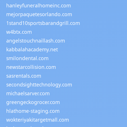
hanleyfuneralhomeinc.com
mejorpaquetesorlando.com
1stand10sportsbarandgrill.com
w4btx.com
angelstouchnaillash.com
kabbalahacademy.net
smilondental.com
newstarcollision.com
sasrentals.com
secondsighttechnology.com
michaelsarver.com
greengeckogrocer.com
hlathome-staging.com
wokteriyakitargetmall.com