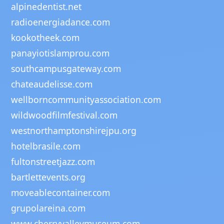
alpinedentist.net
radioenergiadance.com
kookotheek.com
panayiotislamprou.com
southcampusgateway.com
chateaudelisse.com
wellborncommunityassociation.com
wildwoodfilmfestival.com
westnorthamptonshirejpu.org
hotelbrasile.com
fultonstreetjazz.com
bartlettevents.org
moveablecontainer.com
grupolareina.com
www.cherryvalleymuseum.com