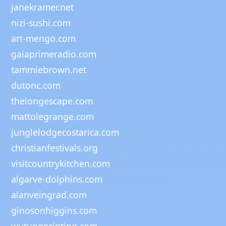
janekramer.net
nizi-sushi.com
art-mengo.com
gaiaprimeradio.com
tammiebrown.net
dutonc.com
thelongescape.com
mattolegrange.com
junglelodgecostarica.com
christianfestivals.org
visitcountrykitchen.com
algarve-dolphins.com
alanveingrad.com
ginosonhiggins.com
wutungprinting.com