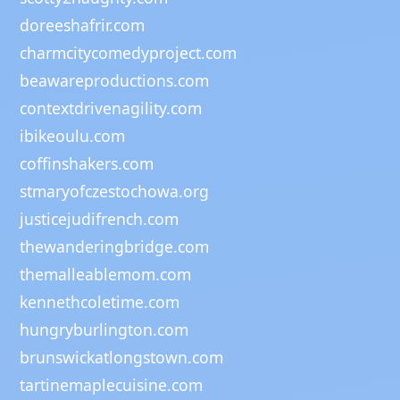
doreeshafrir.com
charmcitycomedyproject.com
beawareproductions.com
contextdrivenagility.com
ibikeoulu.com
coffinshakers.com
stmaryofczestochowa.org
justicejudifrench.com
thewanderingbridge.com
themalleablemom.com
kennethcoletime.com
hungryburlington.com
brunswickatlongstown.com
tartinemaplecuisine.com