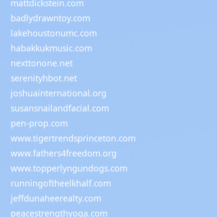
mattdickstein.com
badlydrawntoy.com
lakehoustonumc.com
habakkukmusic.com
nexttonone.net
serenityhbot.net
joshuainternational.org
susansnailandfacial.com
pen-prop.com
www.tigertrendsprinceton.com
www.fathers4freedom.org
www.topperlyngundogs.com
runningoftheelkhalf.com
jeffdunaheerealty.com
peacestrengthyoga.com