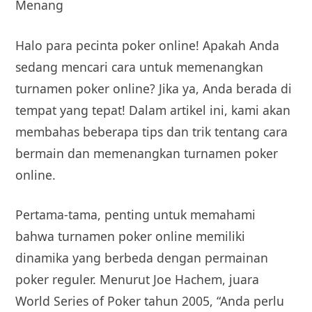
Menang
Halo para pecinta poker online! Apakah Anda
sedang mencari cara untuk memenangkan
turnamen poker online? Jika ya, Anda berada di
tempat yang tepat! Dalam artikel ini, kami akan
membahas beberapa tips dan trik tentang cara
bermain dan memenangkan turnamen poker
online.
Pertama-tama, penting untuk memahami
bahwa turnamen poker online memiliki
dinamika yang berbeda dengan permainan
poker reguler. Menurut Joe Hachem, juara
World Series of Poker tahun 2005, “Anda perlu