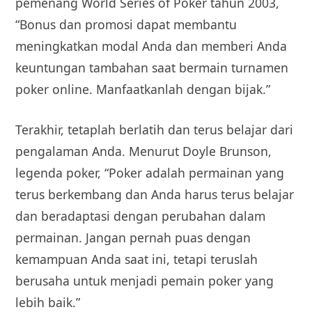
pemenang World Series of Poker tahun 2003,
“Bonus dan promosi dapat membantu
meningkatkan modal Anda dan memberi Anda
keuntungan tambahan saat bermain turnamen
poker online. Manfaatkanlah dengan bijak.”
Terakhir, tetaplah berlatih dan terus belajar dari
pengalaman Anda. Menurut Doyle Brunson,
legenda poker, “Poker adalah permainan yang
terus berkembang dan Anda harus terus belajar
dan beradaptasi dengan perubahan dalam
permainan. Jangan pernah puas dengan
kemampuan Anda saat ini, tetapi teruslah
berusaha untuk menjadi pemain poker yang
lebih baik.”