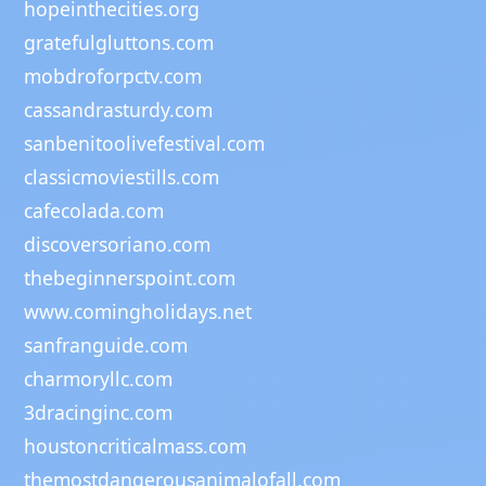
hopeinthecities.org
gratefulgluttons.com
mobdroforpctv.com
cassandrasturdy.com
sanbenitoolivefestival.com
classicmoviestills.com
cafecolada.com
discoversoriano.com
thebeginnerspoint.com
www.comingholidays.net
sanfranguide.com
charmoryllc.com
3dracinginc.com
houstoncriticalmass.com
themostdangerousanimalofall.com