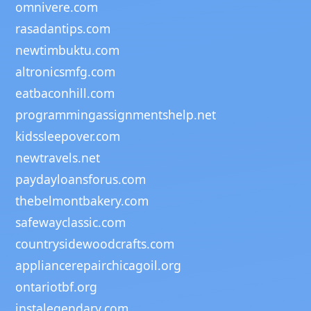
omnivere.com
rasadantips.com
newtimbuktu.com
altronicsmfg.com
eatbaconhill.com
programmingassignmentshelp.net
kidssleepover.com
newtravels.net
paydayloansforus.com
thebelmontbakery.com
safewayclassic.com
countrysidewoodcrafts.com
appliancerepairchicagoil.org
ontariotbf.org
instalegendary.com