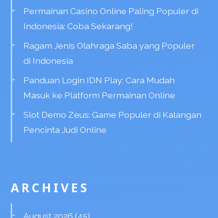
Permainan Casino Online Paling Populer di
Indonesia: Coba Sekarang!
Ragam Jenis Olahraga Saba yang Populer
di Indonesia
Panduan Login IDN Play: Cara Mudah
Masuk ke Platform Permainan Online
Slot Demo Zeus: Game Populer di Kalangan
Pencinta Judi Online
ARCHIVES
August 2026
(45)