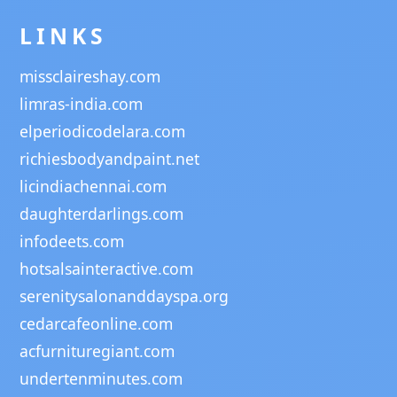
LINKS
missclaireshay.com
limras-india.com
elperiodicodelara.com
richiesbodyandpaint.net
licindiachennai.com
daughterdarlings.com
infodeets.com
hotsalsainteractive.com
serenitysalonanddayspa.org
cedarcafeonline.com
acfurnituregiant.com
undertenminutes.com