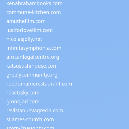
kenabrahambooks.com
commune-kitchen.com
amuthefilm.com
lustforlovefilm.com
nicolasjolly.net
infinitasymphonia.com
africanlegalcentre.org
katsusushihouse.com
greelycommunity.org
ruedumainerestaurant.com
rosetzsky.com
glonojad.com
revistanuevagrecia.com
stjames-church.com
scotty2naughty.com