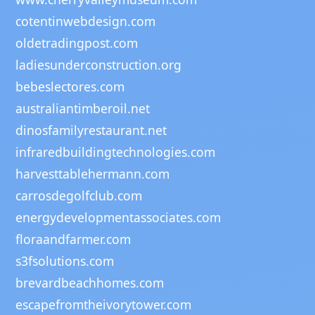
cotentinwebdesign.com
oldetradingpost.com
ladiesunderconstruction.org
bebeslectores.com
australiantimberoil.net
dinosfamilyrestaurant.net
infraredbuildingtechnologies.com
harvesttablehermann.com
carrosdegolfclub.com
energydevelopmentassociates.com
floraandfarmer.com
s3fsolutions.com
brevardbeachhomes.com
escapefromtheivorytower.com