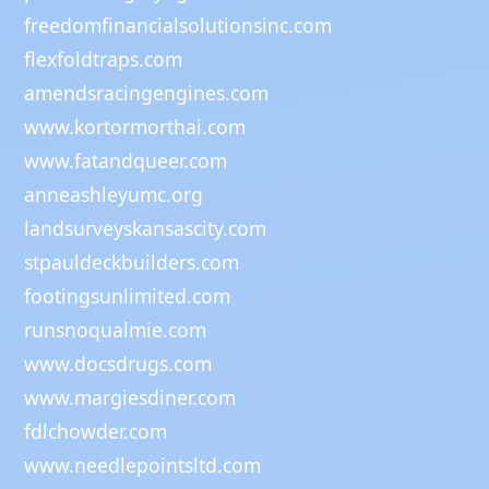
freedomfinancialsolutionsinc.com
flexfoldtraps.com
amendsracingengines.com
www.kortormorthai.com
www.fatandqueer.com
anneashleyumc.org
landsurveyskansascity.com
stpauldeckbuilders.com
footingsunlimited.com
runsnoqualmie.com
www.docsdrugs.com
www.margiesdiner.com
fdlchowder.com
www.needlepointsltd.com