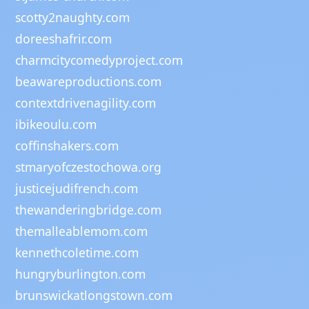
scotty2naughty.com
doreeshafrir.com
charmcitycomedyproject.com
beawareproductions.com
contextdrivenagility.com
ibikeoulu.com
coffinshakers.com
stmaryofczestochowa.org
justicejudifrench.com
thewanderingbridge.com
themalleablemom.com
kennethcoletime.com
hungryburlington.com
brunswickatlongstown.com