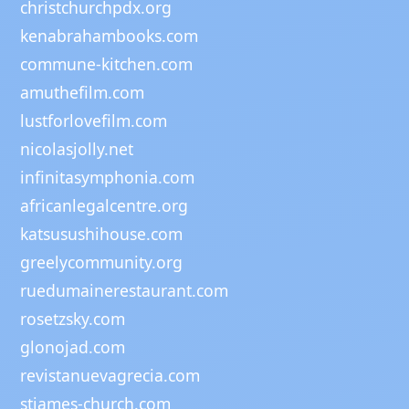
christchurchpdx.org
kenabrahambooks.com
commune-kitchen.com
amuthefilm.com
lustforlovefilm.com
nicolasjolly.net
infinitasymphonia.com
africanlegalcentre.org
katsusushihouse.com
greelycommunity.org
ruedumainerestaurant.com
rosetzsky.com
glonojad.com
revistanuevagrecia.com
stjames-church.com