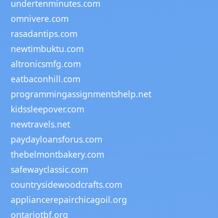
undertenminutes.com
omnivere.com
rasadantips.com
newtimbuktu.com
altronicsmfg.com
eatbaconhill.com
programmingassignmentshelp.net
kidssleepover.com
newtravels.net
paydayloansforus.com
thebelmontbakery.com
safewayclassic.com
countrysidewoodcrafts.com
appliancerepairchicagoil.org
ontariotbf.org