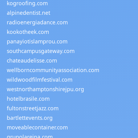
kogroofing.com
alpinedentist.net
radioenergiadance.com
kookotheek.com
panayiotislamprou.com
southcampusgateway.com
chateaudelisse.com
wellborncommunityassociation.com
wildwoodfilmfestival.com
westnorthamptonshirejpu.org
hotelbrasile.com
fultonstreetjazz.com
bartlettevents.org
moveablecontainer.com
grupolareina.com