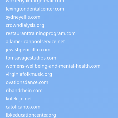
wokteriyakitargetmall.com
lexingtondentalcenter.com
sydneyellis.com
crowndialysis.org
restauranttrainingprogram.com
allamericanpoolservice.net
jewishpenicillin.com
tomsavagestudios.com
womens-wellbeing-and-mental-health.com
virginiafolkmusic.org
ovationsdance.com
ribandrhein.com
kolekcje.net
catolicanto.com
lbkeducationcenter.org