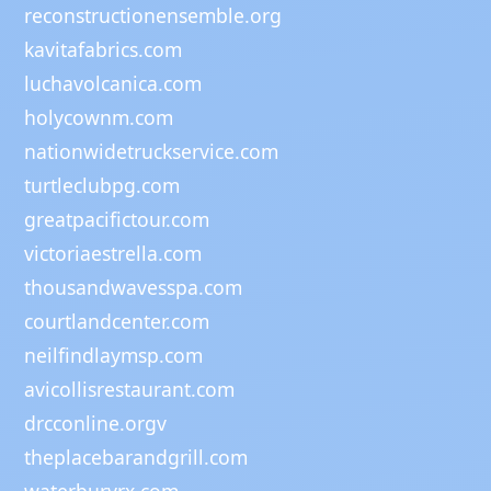
reconstructionensemble.org
kavitafabrics.com
luchavolcanica.com
holycownm.com
nationwidetruckservice.com
turtleclubpg.com
greatpacifictour.com
victoriaestrella.com
thousandwavesspa.com
courtlandcenter.com
neilfindlaymsp.com
avicollisrestaurant.com
drcconline.org
v
theplacebarandgrill.com
waterburyrx.com