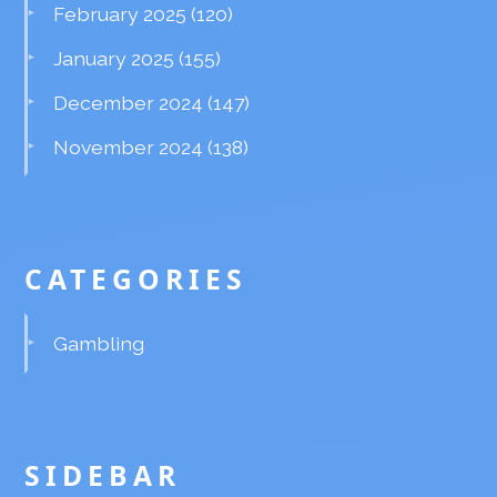
February 2025
(120)
January 2025
(155)
December 2024
(147)
November 2024
(138)
CATEGORIES
Gambling
SIDEBAR