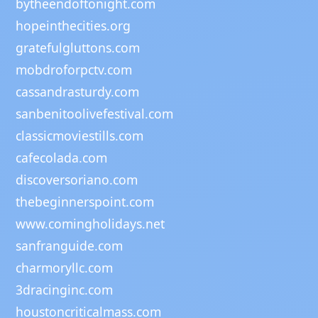
bytheendoftonight.com
hopeinthecities.org
gratefulgluttons.com
mobdroforpctv.com
cassandrasturdy.com
sanbenitoolivefestival.com
classicmoviestills.com
cafecolada.com
discoversoriano.com
thebeginnerspoint.com
www.comingholidays.net
sanfranguide.com
charmoryllc.com
3dracinginc.com
houstoncriticalmass.com