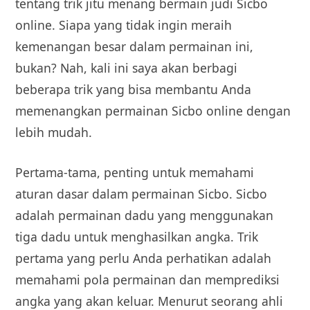
tentang trik jitu menang bermain judi Sicbo
online. Siapa yang tidak ingin meraih
kemenangan besar dalam permainan ini,
bukan? Nah, kali ini saya akan berbagi
beberapa trik yang bisa membantu Anda
memenangkan permainan Sicbo online dengan
lebih mudah.
Pertama-tama, penting untuk memahami
aturan dasar dalam permainan Sicbo. Sicbo
adalah permainan dadu yang menggunakan
tiga dadu untuk menghasilkan angka. Trik
pertama yang perlu Anda perhatikan adalah
memahami pola permainan dan memprediksi
angka yang akan keluar. Menurut seorang ahli