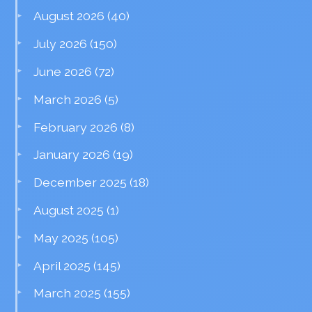
August 2026
(40)
July 2026
(150)
June 2026
(72)
March 2026
(5)
February 2026
(8)
January 2026
(19)
December 2025
(18)
August 2025
(1)
May 2025
(105)
April 2025
(145)
March 2025
(155)