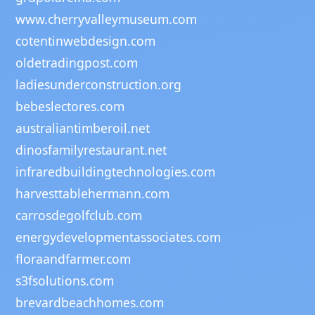
www.cherryvalleymuseum.com
cotentinwebdesign.com
oldetradingpost.com
ladiesunderconstruction.org
bebeslectores.com
australiantimberoil.net
dinosfamilyrestaurant.net
infraredbuildingtechnologies.com
harvesttablehermann.com
carrosdegolfclub.com
energydevelopmentassociates.com
floraandfarmer.com
s3fsolutions.com
brevardbeachhomes.com