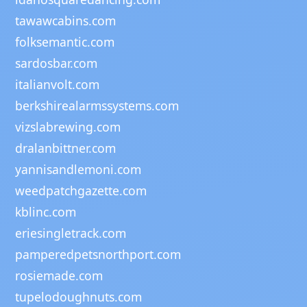
tawawcabins.com
folksemantic.com
sardosbar.com
italianvolt.com
berkshirealarmssystems.com
vizslabrewing.com
dralanbittner.com
yannisandlemoni.com
weedpatchgazette.com
kblinc.com
eriesingletrack.com
pamperedpetsnorthport.com
rosiemade.com
tupelodoughnuts.com