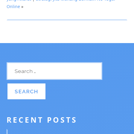
Online
»
RECENT POSTS