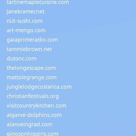
tartinemaplecuisine.com
janekramer.net
nizi-sushi.com
art-mengo.com
gaiaprimeradio.com
tammiebrown.net
dutonc.com
thelongescape.com
mattolegrange.com
junglelodgecostarica.com
christianfestivals.org
visitcountrykitchen.com
algarve-dolphins.com
alanveingrad.com
ginosonhiggins.com