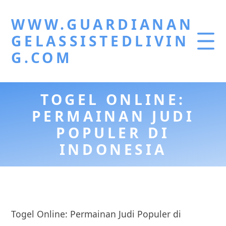
WWW.GUARDIANAN
GELASSISTEDLIVIN
G.COM
TOGEL ONLINE:
PERMAINAN JUDI
POPULER DI
INDONESIA
Togel Online: Permainan Judi Populer di