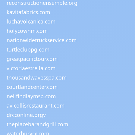
reconstructionensemble.org
kavitafabrics.com
luchavolcanica.com
holycownm.com
nationwidetruckservice.com
turtleclubpg.com
greatpacifictour.com
victoriaestrella.com
thousandwavesspa.com
courtlandcenter.com
neilfindlaymsp.com
avicollisrestaurant.com
drcconline.org
v
theplacebarandgrill.com
waterburyrx.com