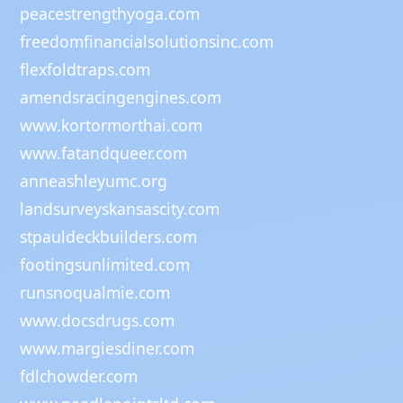
peacestrengthyoga.com
freedomfinancialsolutionsinc.com
flexfoldtraps.com
amendsracingengines.com
www.kortormorthai.com
www.fatandqueer.com
anneashleyumc.org
landsurveyskansascity.com
stpauldeckbuilders.com
footingsunlimited.com
runsnoqualmie.com
www.docsdrugs.com
www.margiesdiner.com
fdlchowder.com