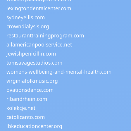
lexingtondentalcenter.com
sydneyellis.com
crowndialysis.org
restauranttrainingprogram.com
allamericanpoolservice.net
jewishpenicillin.com
tomsavagestudios.com
womens-wellbeing-and-mental-health.com
virginiafolkmusic.org
ovationsdance.com
ribandrhein.com
kolekcje.net
catolicanto.com
lbkeducationcenter.org