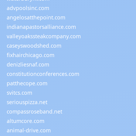
advpoolsinc.com
angelosatthepoint.com
indianapastorsalliance.com
valleyoakssteakcompany.com
caseyswoodshed.com
fixhairchicago.com
denizliesnaf.com
constitutionconferences.com
patthecope.com
svitcs.com
seriouspizza.net
compassroseband.net
altumcore.com
animal-drive.com