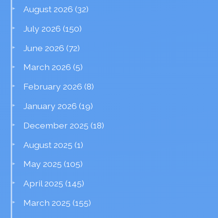
August 2026
(32)
July 2026
(150)
June 2026
(72)
March 2026
(5)
February 2026
(8)
January 2026
(19)
December 2025
(18)
August 2025
(1)
May 2025
(105)
April 2025
(145)
March 2025
(155)