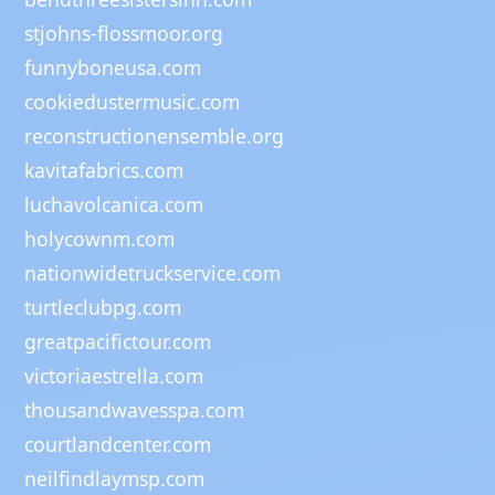
stjohns-flossmoor.org
funnyboneusa.com
cookiedustermusic.com
reconstructionensemble.org
kavitafabrics.com
luchavolcanica.com
holycownm.com
nationwidetruckservice.com
turtleclubpg.com
greatpacifictour.com
victoriaestrella.com
thousandwavesspa.com
courtlandcenter.com
neilfindlaymsp.com