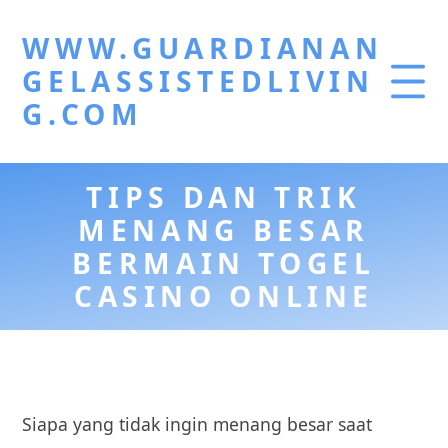
WWW.GUARDIANAN
GELASSISTEDLIVIN
G.COM
TIPS DAN TRIK
MENANG BESAR
BERMAIN TOGEL
CASINO ONLINE
Siapa yang tidak ingin menang besar saat