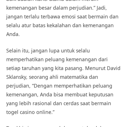
kemenangan besar dalam perjudian.” Jadi,
jangan terlalu terbawa emosi saat bermain dan
selalu atur batas kekalahan dan kemenangan
Anda.
Selain itu, jangan lupa untuk selalu
memperhatikan peluang kemenangan dari
setiap taruhan yang kita pasang. Menurut David
Sklansky, seorang ahli matematika dan
perjudian, “Dengan memperhatikan peluang
kemenangan, Anda bisa membuat keputusan
yang lebih rasional dan cerdas saat bermain
togel casino online.”