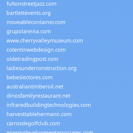
fultonstreetjazz.com
bartlettevents.org
moveablecontainer.com
grupolareina.com
www.cherryvalleymuseum.com
cotentinwebdesign.com
oldetradingpost.com
ladiesunderconstruction.org
bebeslectores.com
australiantimberoil.net
dinosfamilyrestaurant.net
infraredbuildingtechnologies.com
harvesttablehermann.com
carrosdegolfclub.com
energydevelopmentassociates.com