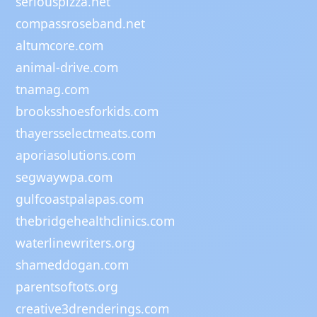
seriouspizza.net
compassroseband.net
altumcore.com
animal-drive.com
tnamag.com
brooksshoesforkids.com
thayersselectmeats.com
aporiasolutions.com
segwaywpa.com
gulfcoastpalapas.com
thebridgehealthclinics.com
waterlinewriters.org
shameddogan.com
parentsoftots.org
creative3drenderings.com