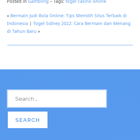
Posted in
Gambling
– Tags:
togel casino online
«
Bermain Judi Bola Online: Tips Memilih Situs Terbaik di
Indonesia
|
Togel Sidney 2022: Cara Bermain dan Menang
di Tahun Baru
»