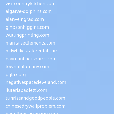
visitcountrykitchen.com
algarve-dolphins.com
alanveingrad.com
ginosonhiggins.com
wutungprinting.com
maritalsettlements.com
milwbikeskaterental.com
baymontjacksonms.com
townofaltonany.com
pglax.org
negativespacecleveland.com
liuteriapaoletti.com
sunriseandgoodpeople.com
chinesedrywallproblem.com
bendthreesistersinn.com