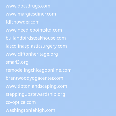
www.docsdrugs.com
www.margiesdiner.com
fdlchowder.com
www.needlepointsltd.com
bullandbirdsteakhouse.com
lascolinasplasticsurgery.com
www.cliftonheritage.org
sma43.org
remodelingchicagoonline.com
brentwoodyogacenter.com
www.tiptonlandscaping.com
steppingupstewardship.org
ccvoptica.com
washingtonlehigh.com