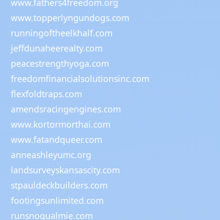
www.fathers4freedom.org
www.topperlyngundogs.com
runningoftheelkhalf.com
jeffdunaheerealty.com
peacestrengthyoga.com
freedomfinancialsolutionsinc.com
flexfoldtraps.com
amendsracingengines.com
www.kortormorthai.com
www.fatandqueer.com
anneashleyumc.org
landsurveyskansascity.com
stpauldeckbuilders.com
footingsunlimited.com
runsnoqualmie.com