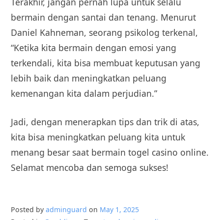
Terakhir, jangan pernah lupa untuk selalu
bermain dengan santai dan tenang. Menurut
Daniel Kahneman, seorang psikolog terkenal,
“Ketika kita bermain dengan emosi yang
terkendali, kita bisa membuat keputusan yang
lebih baik dan meningkatkan peluang
kemenangan kita dalam perjudian.”
Jadi, dengan menerapkan tips dan trik di atas,
kita bisa meningkatkan peluang kita untuk
menang besar saat bermain togel casino online.
Selamat mencoba dan semoga sukses!
Posted by
adminguard
on
May 1, 2025