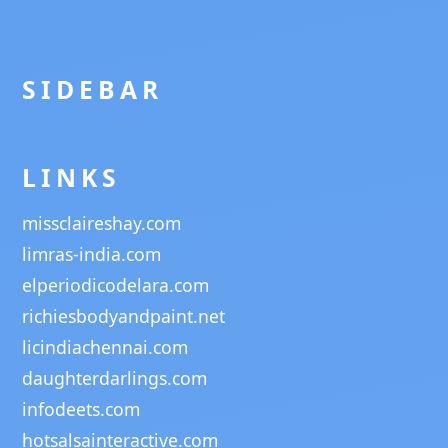
SIDEBAR
LINKS
missclaireshay.com
limras-india.com
elperiodicodelara.com
richiesbodyandpaint.net
licindiachennai.com
daughterdarlings.com
infodeets.com
hotsalsainteractive.com