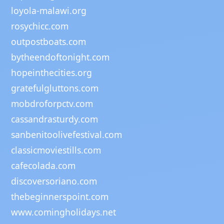
loyola-malawi.org
rosychicc.com
outpostboats.com
bytheendoftonight.com
hopeinthecities.org
gratefulgluttons.com
mobdroforpctv.com
cassandrasturdy.com
sanbenitoolivefestival.com
classicmoviestills.com
cafecolada.com
discoversoriano.com
thebeginnerspoint.com
www.comingholidays.net