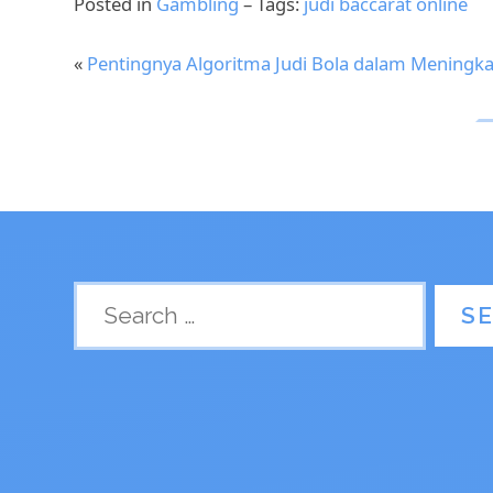
Posted in
Gambling
– Tags:
judi baccarat online
«
Pentingnya Algoritma Judi Bola dalam Mening