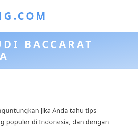
NG.COM
UDI BACCARAT
IA
guntungkan jika Anda tahu tips
g populer di Indonesia, dan dengan