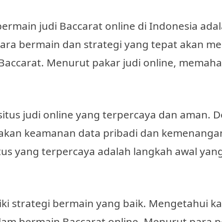
ermain judi Baccarat online di Indonesia a
cara bermain dan strategi yang tepat akan
a Baccarat. Menurut pakar judi online, memah
h situs judi online yang terpercaya dan aman.
kan keamanan data pribadi dan kemenangan An
tus yang terpercaya adalah langkah awal ya
liki strategi bermain yang baik. Mengetahui 
alam bermain Baccarat online. Menurut para 