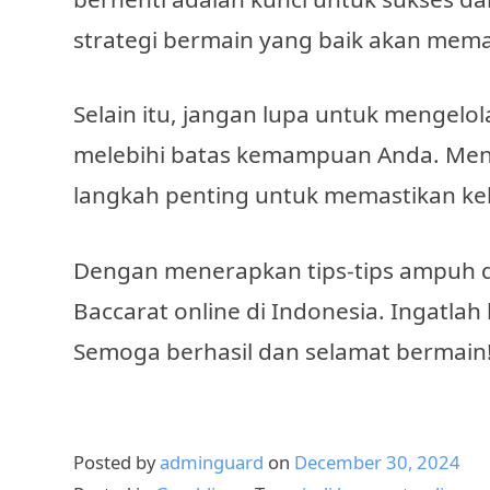
strategi bermain yang baik akan me
Selain itu, jangan lupa untuk mengelo
melebihi batas kemampuan Anda. Menur
langkah penting untuk memastikan ke
Dengan menerapkan tips-tips ampuh d
Baccarat online di Indonesia. Ingatla
Semoga berhasil dan selamat bermain
Posted by
adminguard
on
December 30, 2024