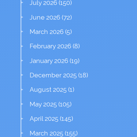
July 2026
(150)
June 2026
(72)
March 2026
(5)
February 2026
(8)
January 2026
(19)
December 2025
(18)
August 2025
(1)
May 2025
(105)
April 2025
(145)
March 2025
(155)