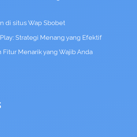
 di situs Wap Sbobet
Play: Strategi Menang yang Efektif
 Fitur Menarik yang Wajib Anda
S