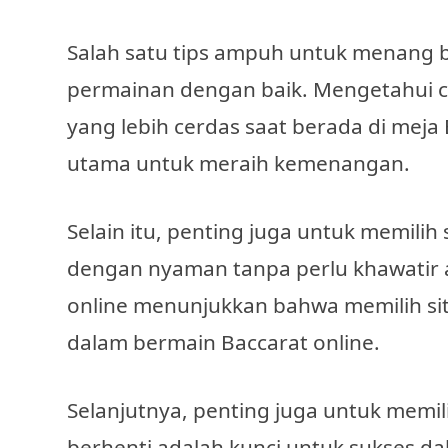
Salah satu tips ampuh untuk menang b
permainan dengan baik. Mengetahui 
yang lebih cerdas saat berada di mej
utama untuk meraih kemenangan.
Selain itu, penting juga untuk memili
dengan nyaman tanpa perlu khawatir a
online menunjukkan bahwa memilih si
dalam bermain Baccarat online.
Selanjutnya, penting juga untuk memi
berhenti adalah kunci untuk sukses d