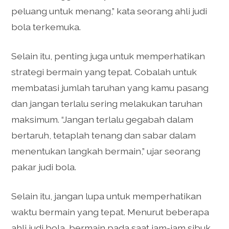
peluang untuk menang,” kata seorang ahli judi
bola terkemuka.
Selain itu, penting juga untuk memperhatikan
strategi bermain yang tepat. Cobalah untuk
membatasi jumlah taruhan yang kamu pasang
dan jangan terlalu sering melakukan taruhan
maksimum. “Jangan terlalu gegabah dalam
bertaruh, tetaplah tenang dan sabar dalam
menentukan langkah bermain,” ujar seorang
pakar judi bola.
Selain itu, jangan lupa untuk memperhatikan
waktu bermain yang tepat. Menurut beberapa
ahli judi bola, bermain pada saat jam-jam sibuk