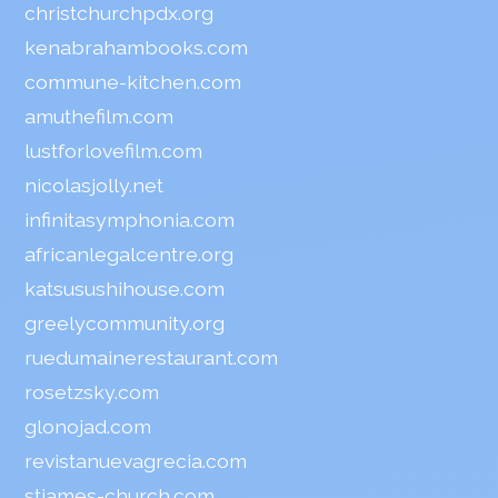
christchurchpdx.org
kenabrahambooks.com
commune-kitchen.com
amuthefilm.com
lustforlovefilm.com
nicolasjolly.net
infinitasymphonia.com
africanlegalcentre.org
katsusushihouse.com
greelycommunity.org
ruedumainerestaurant.com
rosetzsky.com
glonojad.com
revistanuevagrecia.com
stjames-church.com