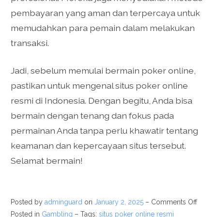
pembayaran yang aman dan terpercaya untuk
memudahkan para pemain dalam melakukan
transaksi.
Jadi, sebelum memulai bermain poker online,
pastikan untuk mengenal situs poker online
resmi di Indonesia. Dengan begitu, Anda bisa
bermain dengan tenang dan fokus pada
permainan Anda tanpa perlu khawatir tentang
keamanan dan kepercayaan situs tersebut.
Selamat bermain!
Posted by
adminguard
on
January 2, 2025
–
Comments Off
Posted in
Gambling
– Tags:
situs poker online resmi