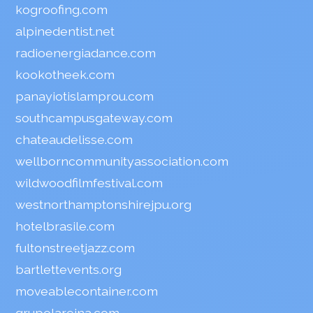
kogroofing.com
alpinedentist.net
radioenergiadance.com
kookotheek.com
panayiotislamprou.com
southcampusgateway.com
chateaudelisse.com
wellborncommunityassociation.com
wildwoodfilmfestival.com
westnorthamptonshirejpu.org
hotelbrasile.com
fultonstreetjazz.com
bartlettevents.org
moveablecontainer.com
grupolareina.com