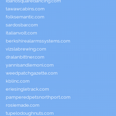
idahosquaredancing.com
tawawcabins.com
folksemantic.com
sardosbar.com
italianvolt.com
berkshirealarmssystems.com
vizslabrewing.com
dralanbittner.com
yannisandlemoni.com
weedpatchgazette.com
kblinc.com
eriesingletrack.com
pamperedpetsnorthport.com
rosiemade.com
tupelodoughnuts.com