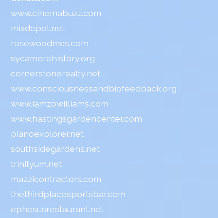
www.cinemabuzz.com
mixdepot.net
rosewoodmcs.com
sycamorehistory.org
cornerstonerealty.net
www.consciousnessandbiofeedback.org
www.iamzowilliams.com
www.hastingsgardencenter.com
pianoexplorer.net
southsidegardens.net
trinityum.net
mazzicontractors.com
thethirdplacesportsbar.com
ephesusrestaurant.net