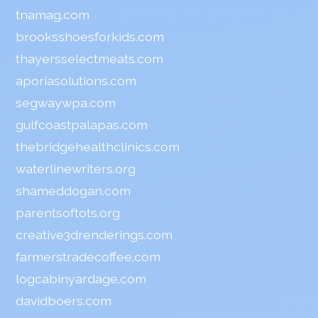
tnamag.com
brooksshoesforkids.com
thayersselectmeats.com
aporiasolutions.com
segwaywpa.com
gulfcoastpalapas.com
thebridgehealthclinics.com
waterlinewriters.org
shameddogan.com
parentsoftots.org
creative3drenderings.com
farmerstradecoffee.com
logcabinyardage.com
davidboers.com