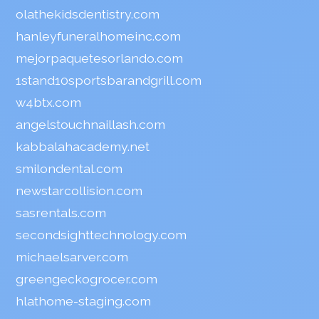
olathekidsdentistry.com
hanleyfuneralhomeinc.com
mejorpaquetesorlando.com
1stand10sportsbarandgrill.com
w4btx.com
angelstouchnaillash.com
kabbalahacademy.net
smilondental.com
newstarcollision.com
sasrentals.com
secondsighttechnology.com
michaelsarver.com
greengeckogrocer.com
hlathome-staging.com