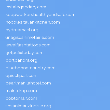
instalegendary.com
keepworkershealthyandsafe.com
noodlesitaliankitchen.com
nydreamact.org
unagisushimetairie.com
jewelflashtattoos.com
getpcfixtoday.com
bbrtbandra.org
bluebonnetcountry.com
epicclipart.com
pearlmanilahotel.com
maintdrop.com
bobtoman.com
sosanimauxtunisie.org