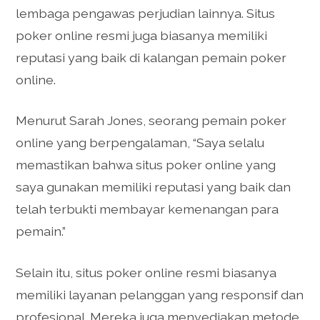
lembaga pengawas perjudian lainnya. Situs
poker online resmi juga biasanya memiliki
reputasi yang baik di kalangan pemain poker
online.
Menurut Sarah Jones, seorang pemain poker
online yang berpengalaman, “Saya selalu
memastikan bahwa situs poker online yang
saya gunakan memiliki reputasi yang baik dan
telah terbukti membayar kemenangan para
pemain.”
Selain itu, situs poker online resmi biasanya
memiliki layanan pelanggan yang responsif dan
profesional. Mereka juga menyediakan metode