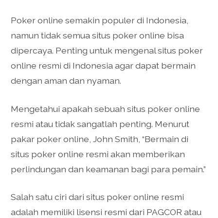
Poker online semakin populer di Indonesia,
namun tidak semua situs poker online bisa
dipercaya. Penting untuk mengenal situs poker
online resmi di Indonesia agar dapat bermain
dengan aman dan nyaman.
Mengetahui apakah sebuah situs poker online
resmi atau tidak sangatlah penting. Menurut
pakar poker online, John Smith, “Bermain di
situs poker online resmi akan memberikan
perlindungan dan keamanan bagi para pemain.”
Salah satu ciri dari situs poker online resmi
adalah memiliki lisensi resmi dari PAGCOR atau