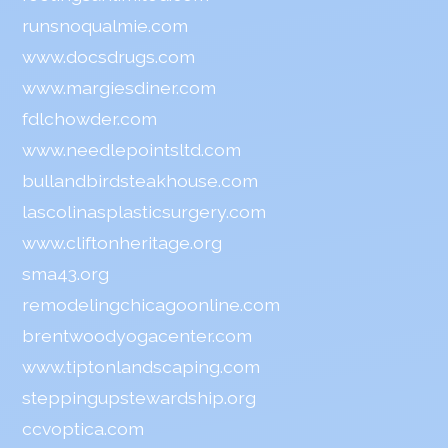
runsnoqualmie.com
www.docsdrugs.com
www.margiesdiner.com
fdlchowder.com
www.needlepointsltd.com
bullandbirdsteakhouse.com
lascolinasplasticsurgery.com
www.cliftonheritage.org
sma43.org
remodelingchicagoonline.com
brentwoodyogacenter.com
www.tiptonlandscaping.com
steppingupstewardship.org
ccvoptica.com