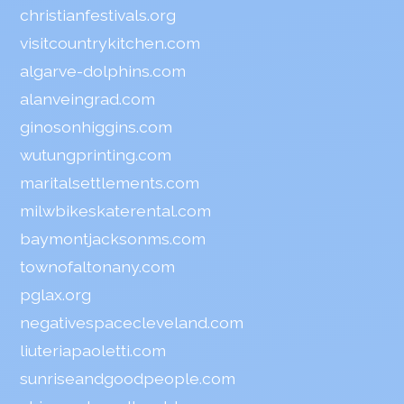
christianfestivals.org
visitcountrykitchen.com
algarve-dolphins.com
alanveingrad.com
ginosonhiggins.com
wutungprinting.com
maritalsettlements.com
milwbikeskaterental.com
baymontjacksonms.com
townofaltonany.com
pglax.org
negativespacecleveland.com
liuteriapaoletti.com
sunriseandgoodpeople.com