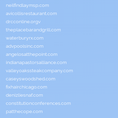
neilfindlaymsp.com
avicollisrestaurant.com
drcconline.org
v
theplacebarandgrill.com
waterburyrx.com
advpoolsinc.com
angelosatthepoint.com
indianapastorsalliance.com
valleyoakssteakcompany.com
caseyswoodshed.com
fixhairchicago.com
denizliesnaf.com
constitutionconferences.com
patthecope.com