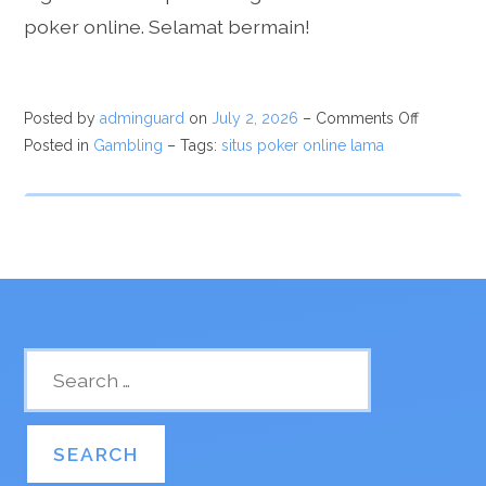
poker online. Selamat bermain!
Posted by
adminguard
on
July 2, 2026
–
Comments Off
Posted in
Gambling
– Tags:
situs poker online lama