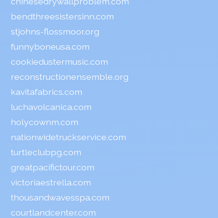
chinesedrywallproblem.com
bendthreesistersinn.com
stjohns-flossmoor.org
funnyboneusa.com
cookiedustermusic.com
reconstructionensemble.org
kavitafabrics.com
luchavolcanica.com
holycownm.com
nationwidetruckservice.com
turtleclubpg.com
greatpacifictour.com
victoriaestrella.com
thousandwavesspa.com
courtlandcenter.com