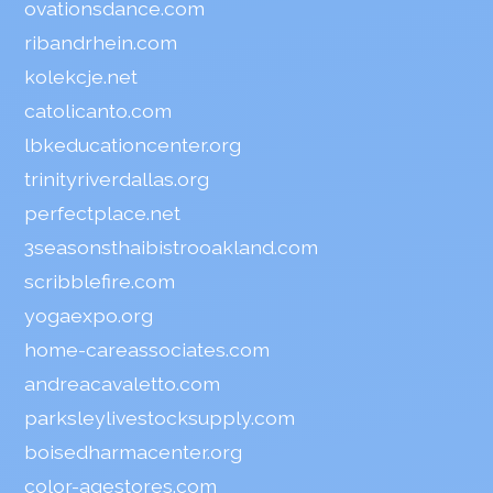
ovationsdance.com
ribandrhein.com
kolekcje.net
catolicanto.com
lbkeducationcenter.org
trinityriverdallas.org
perfectplace.net
3seasonsthaibistrooakland.com
scribblefire.com
yogaexpo.org
home-careassociates.com
andreacavaletto.com
parksleylivestocksupply.com
boisedharmacenter.org
color-agestores.com