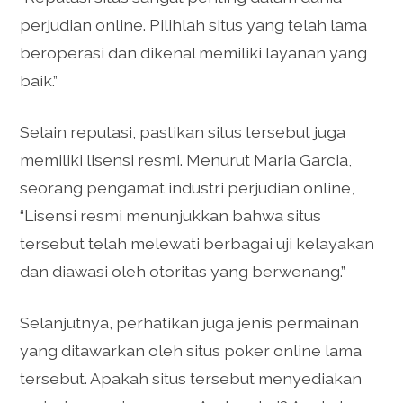
perjudian online. Pilihlah situs yang telah lama
beroperasi dan dikenal memiliki layanan yang
baik.”
Selain reputasi, pastikan situs tersebut juga
memiliki lisensi resmi. Menurut Maria Garcia,
seorang pengamat industri perjudian online,
“Lisensi resmi menunjukkan bahwa situs
tersebut telah melewati berbagai uji kelayakan
dan diawasi oleh otoritas yang berwenang.”
Selanjutnya, perhatikan juga jenis permainan
yang ditawarkan oleh situs poker online lama
tersebut. Apakah situs tersebut menyediakan