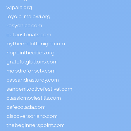
wipala.org
loyola-malawi.org
rosychicc.com
outpostboats.com
bytheendoftonight.com
hopeinthecities.org
gratefulgluttons.com
mobdroforpctv.com
cassandrasturdy.com
sanbenitoolivefestival.com
classicmoviestills.com
cafecolada.com
discoversoriano.com
thebeginnerspoint.com