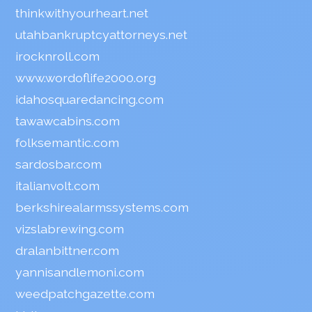
thinkwithyourheart.net
utahbankruptcyattorneys.net
irocknroll.com
www.wordoflife2000.org
idahosquaredancing.com
tawawcabins.com
folksemantic.com
sardosbar.com
italianvolt.com
berkshirealarmssystems.com
vizslabrewing.com
dralanbittner.com
yannisandlemoni.com
weedpatchgazette.com