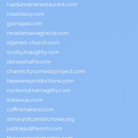
ruedumainerestaurant.com
rosetzsky.com
glonojad.com
revistanuevagrecia.com
stjames-church.com
scotty2naughty.com
doreeshafrir.com
charmcitycomedyproject.com
beawareproductions.com
contextdrivenagility.com
ibikeoulu.com
coffinshakers.com
stmaryofczestochowa.org
justicejudifrench.com
thewanderingbridge.com