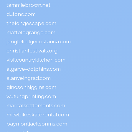
tammiebrown.net
dutonc.com
thelongescape.com
mattolegrange.com
junglelodgecostarica.com
christianfestivals.org
visitcountrykitchen.com
algarve-dolphins.com
alanveingrad.com
ginosonhiggins.com
wutungprinting.com
maritalsettlements.com
milwbikeskaterental.com
baymontjacksonms.com