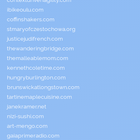
ibikeoulu.com
coffinshakers.com
stmaryofczestochowa.org
justicejudifrench.com
thewanderingbridge.com
themalleablemom.com
kennethcoletime.com
hungryburlington.com
brunswickatlongstown.com
tartinemaplecuisine.com
janekramer.net
nizi-sushi.com
art-mengo.com
gaiaprimeradio.com