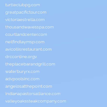
turtleclubpg.com
greatpacifictour.com
victoriaestrella.com
thousandwavesspa.com
courtlandcenter.com
neilfindlaymsp.com
avicollisrestaurant.com
drcconline.org
v
theplacebarandgrill.com
waterburyrx.com
advpoolsinc.com
angelosatthepoint.com
indianapastorsalliance.com
valleyoakssteakcompany.com