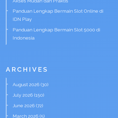
Akses Mudah dan Praktis
Panduan Lengkap Bermain Slot Online di
IDN Play
Panduan Lengkap Bermain Slot 5000 di
Indonesia
ARCHIVES
August 2026
(30)
July 2026
(150)
June 2026
(72)
March 2026
(5)