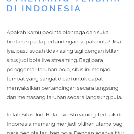
DI INDONESIA
Apakah kamu pecinta olahraga dan suka
bertaruh pada pertandingan sepak bola? Jika
iya, pasti sudah tidak asing lagi dengan istilah
situs judi bola live streaming. Bagi para
penggemar taruhan bola, situs ini menjadi
tempat yang sangat dicari untuk dapat
menyaksikan pertandingan secara langsung
dan memasang taruhan secara langsung pula.
Inilah Situs Judi Bola Live Streaming Terbaik di
Indonesia memang menjadi pilihan utama bagi
para pecinta taruhan bola. Dengan adanya fitur