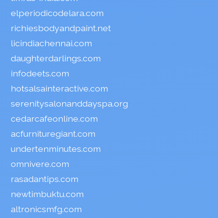
elperiodicodelara.com
richiesbodyandpaint.net
licindiachennai.com
daughterdarlings.com
infodeets.com
hotsalsainteractive.com
serenitysalonanddayspa.org
cedarcafeonline.com
acfurnituregiant.com
undertenminutes.com
omnivere.com
rasadantips.com
newtimbuktu.com
altronicsmfg.com