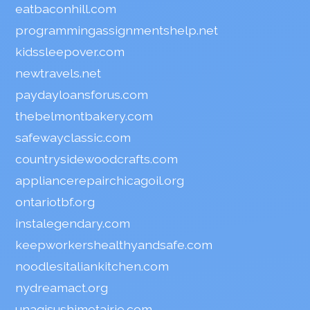
eatbaconhill.com
programmingassignmentshelp.net
kidssleepover.com
newtravels.net
paydayloansforus.com
thebelmontbakery.com
safewayclassic.com
countrysidewoodcrafts.com
appliancerepairchicagoil.org
ontariotbf.org
instalegendary.com
keepworkershealthyandsafe.com
noodlesitaliankitchen.com
nydreamact.org
unagisushimetairie.com