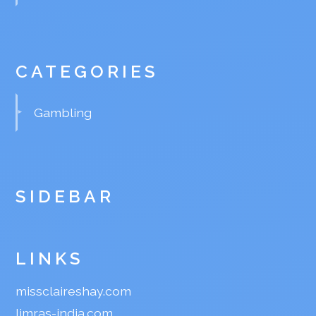
CATEGORIES
Gambling
SIDEBAR
LINKS
missclaireshay.com
limras-india.com