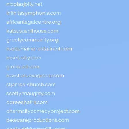
nicolasjolly.net
infinitasymphonia.com
africanlegalcentre.org
katsusushihouse.com
greelycommunity.org
ruedumainerestaurant.com
rosetzsky.com
glonojad.com
revistanuevagrecia.com
stjames-church.com
scotty2naughty.com
doreeshafrir.com
charmcitycomedyproject.com
beawareproductions.com
contextdrivenagility.com