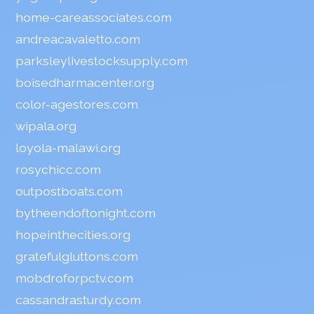
home-careassociates.com
andreacavaletto.com
parksleylivestocksupply.com
boisedharmacenter.org
color-agestores.com
wipala.org
loyola-malawi.org
rosychicc.com
outpostboats.com
bytheendoftonight.com
hopeinthecities.org
gratefulgluttons.com
mobdroforpctv.com
cassandrasturdy.com