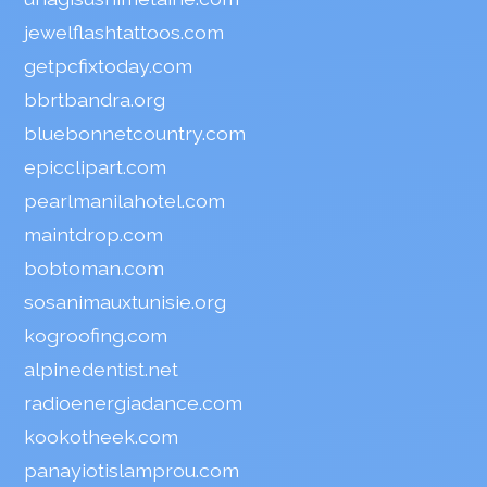
jewelflashtattoos.com
getpcfixtoday.com
bbrtbandra.org
bluebonnetcountry.com
epicclipart.com
pearlmanilahotel.com
maintdrop.com
bobtoman.com
sosanimauxtunisie.org
kogroofing.com
alpinedentist.net
radioenergiadance.com
kookotheek.com
panayiotislamprou.com