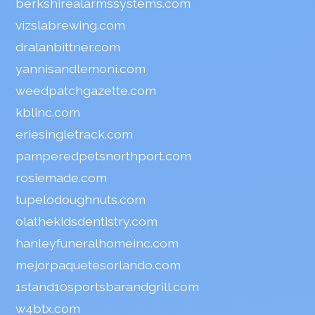
berkshirealarmssystems.com
vizslabrewing.com
dralanbittner.com
yannisandlemoni.com
weedpatchgazette.com
kblinc.com
eriesingletrack.com
pamperedpetsnorthport.com
rosiemade.com
tupelodoughnuts.com
olathekidsdentistry.com
hanleyfuneralhomeinc.com
mejorpaquetesorlando.com
1stand10sportsbarandgrill.com
w4btx.com