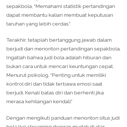
sepakbola, “Memahami statistik pertandingan
dapat membantu kalian membuat keputusan
taruhan yang lebih cerdas.”
Terakhir, tetaplah bertanggung jawab dalam
berjudi dan menonton pertandingan sepakbola.
Ingatlah bahwa judi bola adalah hiburan dan
bukan cara untuk mencari keuntungan cepat.
Menurut psikolog, “Penting untuk memiliki
kontrol diri dan tidak terbawa emosi saat
berjudi. Kenali batas diri dan berhenti jika
merasa kehilangan kendali.”
Dengan mengikuti panduan menonton situs judi
bola live streaming dengan mudah di atas,