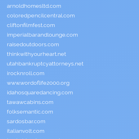
arnoldhomesltd.com
coloredpencilcentral.com
cliftonfilmfest.com
imperialbarandlounge.com
raisedoutdoors.com
thinkwithyourheart.net
utahbankruptcyattorneys.net
irocknroll.com
www.wordoflife2000.org
idahosquaredancing.com
tawawcabins.com
folksemantic.com
sardosbar.com
italianvolt.com