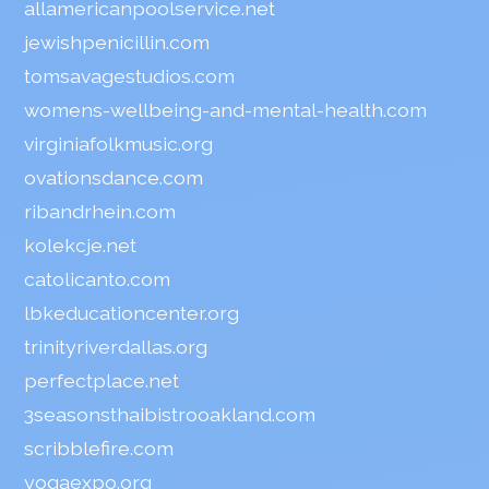
allamericanpoolservice.net
jewishpenicillin.com
tomsavagestudios.com
womens-wellbeing-and-mental-health.com
virginiafolkmusic.org
ovationsdance.com
ribandrhein.com
kolekcje.net
catolicanto.com
lbkeducationcenter.org
trinityriverdallas.org
perfectplace.net
3seasonsthaibistrooakland.com
scribblefire.com
yogaexpo.org