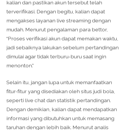
kalian dan pastikan akun tersebut telah
terverifikasi. Dengan begitu, kalian dapat
mengakses layanan live streaming dengan
mudah. Menurut pengalaman para bettor,
“Proses verifikasi akun dapat memakan waktu,
jadi sebaiknya lakukan sebelum pertandingan
dimulai agar tidak terburu-buru saat ingin
menonton.”
Selain itu, jangan lupa untuk memanfaatkan
fitur-fitur yang disediakan oleh situs judi bola,
seperti live chat dan statistik pertandingan.
Dengan demikian, kalian dapat mendapatkan
informasi yang dibutuhkan untuk memasang
taruhan dengan lebih baik. Menurut analis