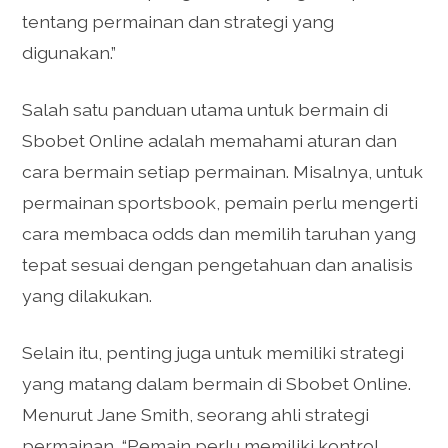
tentang permainan dan strategi yang
digunakan.”
Salah satu panduan utama untuk bermain di
Sbobet Online adalah memahami aturan dan
cara bermain setiap permainan. Misalnya, untuk
permainan sportsbook, pemain perlu mengerti
cara membaca odds dan memilih taruhan yang
tepat sesuai dengan pengetahuan dan analisis
yang dilakukan.
Selain itu, penting juga untuk memiliki strategi
yang matang dalam bermain di Sbobet Online.
Menurut Jane Smith, seorang ahli strategi
permainan, “Pemain perlu memiliki kontrol