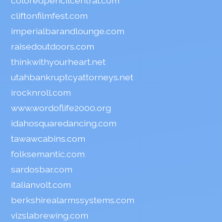
coloredpencilcentral.com
cliftonfilmfest.com
imperialbarandlounge.com
raisedoutdoors.com
thinkwithyourheart.net
utahbankruptcyattorneys.net
irocknroll.com
www.wordoflife2000.org
idahosquaredancing.com
tawawcabins.com
folksemantic.com
sardosbar.com
italianvolt.com
berkshirealarmssystems.com
vizslabrewing.com