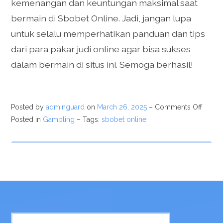
kemenangan dan keuntungan maksimal saat
bermain di Sbobet Online. Jadi, jangan lupa
untuk selalu memperhatikan panduan dan tips
dari para pakar judi online agar bisa sukses
dalam bermain di situs ini. Semoga berhasil!
Posted by
adminguard
on
March 26, 2025
–
Comments Off
Posted in
Gambling
– Tags:
sbobet online