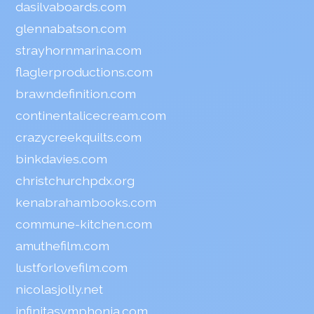
dasilvaboards.com
glennabatson.com
strayhornmarina.com
flaglerproductions.com
brawndefinition.com
continentalicecream.com
crazycreekquilts.com
binkdavies.com
christchurchpdx.org
kenabrahambooks.com
commune-kitchen.com
amuthefilm.com
lustforlovefilm.com
nicolasjolly.net
infinitasymphonia.com