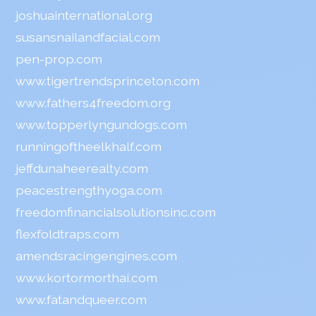
joshuainternational.org
susansnailandfacial.com
pen-prop.com
www.tigertrendsprinceton.com
www.fathers4freedom.org
www.topperlyngundogs.com
runningoftheelkhalf.com
jeffdunaheerealty.com
peacestrengthyoga.com
freedomfinancialsolutionsinc.com
flexfoldtraps.com
amendsracingengines.com
www.kortormorthai.com
www.fatandqueer.com