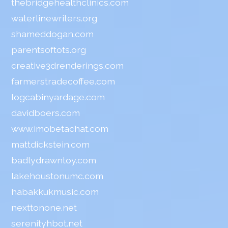
thebridgehealthclinics.com
waterlinewriters.org
shameddogan.com
parentsoftots.org
creative3drenderings.com
farmerstradecoffee.com
logcabinyardage.com
davidboers.com
www.imobetachat.com
mattdickstein.com
badlydrawntoy.com
lakehoustonumc.com
habakkukmusic.com
nexttonone.net
serenityhbot.net