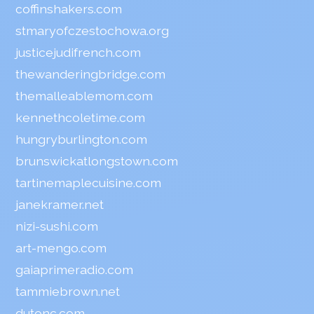
coffinshakers.com
stmaryofczestochowa.org
justicejudifrench.com
thewanderingbridge.com
themalleablemom.com
kennethcoletime.com
hungryburlington.com
brunswickatlongstown.com
tartinemaplecuisine.com
janekramer.net
nizi-sushi.com
art-mengo.com
gaiaprimeradio.com
tammiebrown.net
dutonc.com