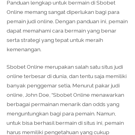
Panduan lengkap untuk bermain di Sbobet
Online memang sangat diperlukan bagi para
pemain judi online. Dengan panduan ini, pemain
dapat memahami cara bermain yang benar
serta strategi yang tepat untuk meraih
kemenangan.
Sbobet Online merupakan salah satu situs judi
online terbesar di dunia, dan tentu saja memiliki
banyak penggemar setia. Menurut pakar judi
online, John Doe, “Sbobet Online menawarkan
berbagai permainan menarik dan odds yang
menguntungkan bagi para pemain. Namun,
untuk bisa berhasil bermain di situs ini, pemain
harus memiliki pengetahuan yang cukup