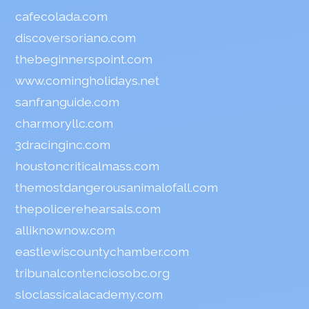
cafecolada.com
discoversoriano.com
thebeginnerspoint.com
www.comingholidays.net
sanfranguide.com
charmoryllc.com
3dracinginc.com
houstoncriticalmass.com
themostdangerousanimalofall.com
thepolicerehearsals.com
alliknownow.com
eastlewiscountychamber.com
tribunalcontenciosobc.org
sloclassicalacademy.com