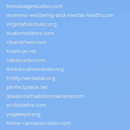
tomsavagestudios.com
womens-wellbeing-and-mental-health.com
virginiafolkmusic.org
ovationsdance.com
ribandrhein.com
kolekcje.net
catolicanto.com
lbkeducationcenter.org
trinityriverdallas.org
perfectplace.net
3seasonsthaibistrooakland.com
scribblefire.com
yogaexpo.org
home-careassociates.com