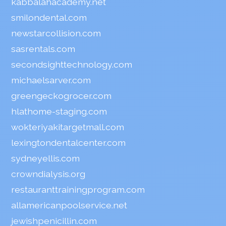
kabbalahacademy.net
smilondental.com
newstarcollision.com
sasrentals.com
secondsighttechnology.com
michaelsarver.com
greengeckogrocer.com
hlathome-staging.com
wokteriyakitargetmall.com
lexingtondentalcenter.com
sydneyellis.com
crowndialysis.org
restauranttrainingprogram.com
allamericanpoolservice.net
jewishpenicillin.com