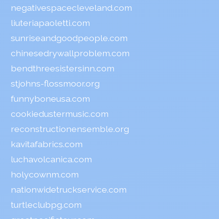
negativespacecleveland.com
liuteriapaoletti.com
sunriseandgoodpeople.com
chinesedrywallproblem.com
bendthreesistersinn.com
stjohns-flossmoor.org
funnyboneusa.com
cookiedustermusic.com
reconstructionensemble.org
kavitafabrics.com
luchavolcanica.com
holycownm.com
nationwidetruckservice.com
turtleclubpg.com