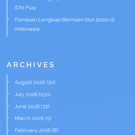
IDN Play
Panduan Lengkap Bermain Slot 5000 di
Indonesia
ARCHIVES
August 2026
(30)
July 2026
(150)
June 2026
(72)
March 2026
(5)
February 2026
(8)