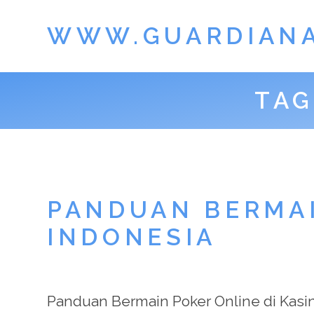
WWW.GUARDIANA
TA
PANDUAN BERMAI
INDONESIA
Panduan Bermain Poker Online di Kasi