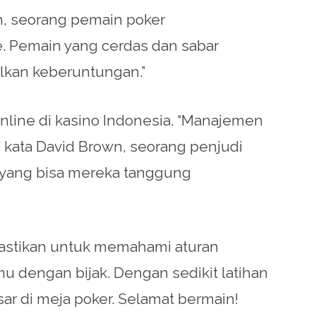
h, seorang pemain poker
e. Pemain yang cerdas dan sabar
lkan keberuntungan.”
nline di kasino Indonesia. “Manajemen
” kata David Brown, seorang penjudi
 yang bisa mereka tanggung
 pastikan untuk memahami aturan
 dengan bijak. Dengan sedikit latihan
r di meja poker. Selamat bermain!