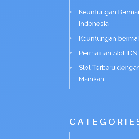
Keuntungan Bermai
Indonesia
Keuntungan bermain
Permainan Slot IDN 
Slot Terbaru dengan
Mainkan
CATEGORIE