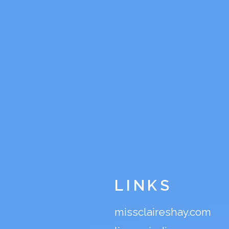
LINKS
missclaireshay.com