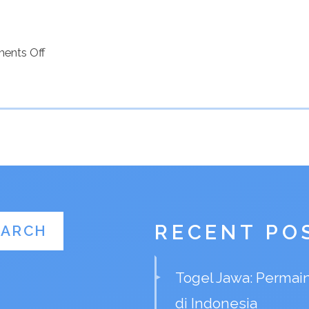
ents Off
RECENT PO
Togel Jawa: Permain
di Indonesia