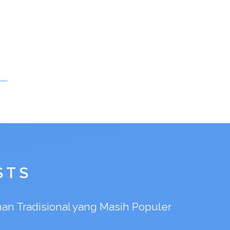
STS
an Tradisional yang Masih Populer