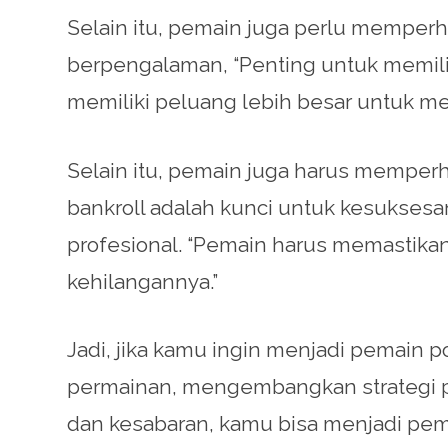
Selain itu, pemain juga perlu memperh
berpengalaman, “Penting untuk memilik
memiliki peluang lebih besar untuk 
Selain itu, pemain juga harus memperh
bankroll adalah kunci untuk kesuksesa
profesional. “Pemain harus memastik
kehilangannya.”
Jadi, jika kamu ingin menjadi pemain 
permainan, mengembangkan strategi pe
dan kesabaran, kamu bisa menjadi pem