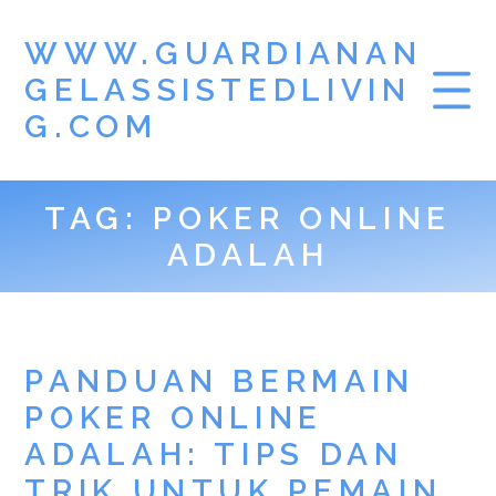
WWW.GUARDIANAN
GELASSISTEDLIVIN
G.COM
TAG:
POKER ONLINE
ADALAH
PANDUAN BERMAIN
POKER ONLINE
ADALAH: TIPS DAN
TRIK UNTUK PEMAIN