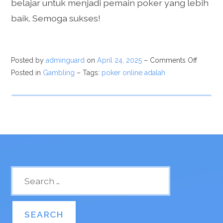
belajar untuk menjadi pemain poker yang lebih
baik. Semoga sukses!
Posted by
adminguard
on
April 24, 2025
–
Comments Off
Posted in
Gambling
– Tags:
poker online adalah