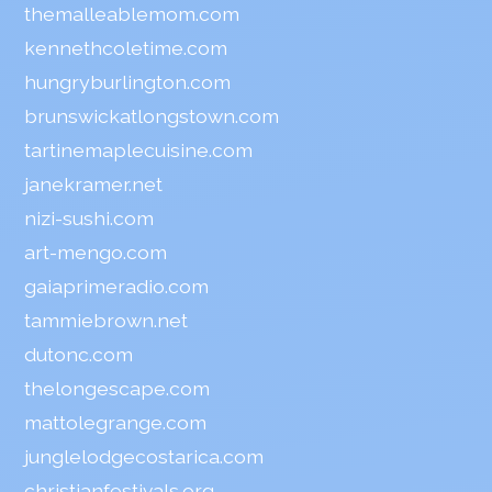
themalleablemom.com
kennethcoletime.com
hungryburlington.com
brunswickatlongstown.com
tartinemaplecuisine.com
janekramer.net
nizi-sushi.com
art-mengo.com
gaiaprimeradio.com
tammiebrown.net
dutonc.com
thelongescape.com
mattolegrange.com
junglelodgecostarica.com
christianfestivals.org