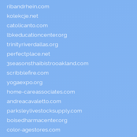
ribandrhein.com
kolekcje.net
catolicanto.com
lbkeducationcenter.org
trinityriverdallas.org
perfectplace.net
3seasonsthaibistrooakland.com
scribblefire.com
yogaexpo.org
home-careassociates.com
andreacavaletto.com
parksleylivestocksupply.com
boisedharmacenter.org
color-agestores.com