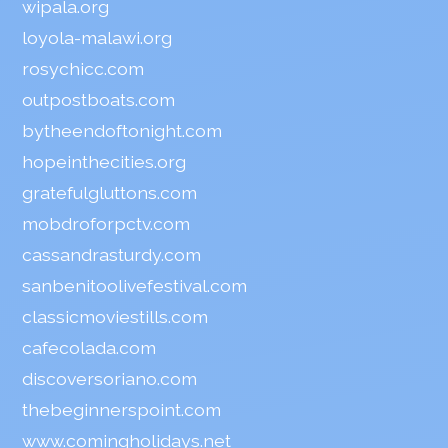
wipala.org
loyola-malawi.org
rosychicc.com
outpostboats.com
bytheendoftonight.com
hopeinthecities.org
gratefulgluttons.com
mobdroforpctv.com
cassandrasturdy.com
sanbenitoolivefestival.com
classicmoviestills.com
cafecolada.com
discoversoriano.com
thebeginnerspoint.com
www.comingholidays.net