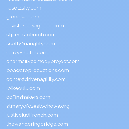
rosetzsky.com
glonojad.com
revistanuevagrecia.com
stjames-church.com
scotty2naughty.com
doreeshafrir.com
charmcitycomedyproject.com
beawareproductions.com
contextdrivenagility.com
ibikeoulu.com
coffinshakers.com
stmaryofczestochowa.org
justicejudifrench.com
thewanderingbridge.com