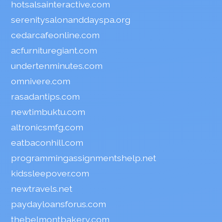
hotsalsainteractive.com
serenitysalonanddayspa.org
cedarcafeonline.com
acfurnituregiant.com
undertenminutes.com
omnivere.com
rasadantips.com
newtimbuktu.com
altronicsmfg.com
eatbaconhill.com
programmingassignmentshelp.net
kidssleepover.com
newtravels.net
paydayloansforus.com
thebelmontbakery.com