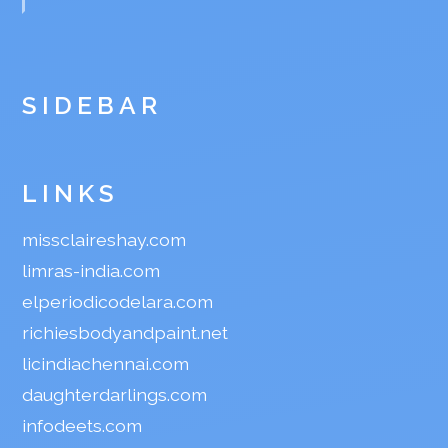
SIDEBAR
LINKS
missclaireshay.com
limras-india.com
elperiodicodelara.com
richiesbodyandpaint.net
licindiachennai.com
daughterdarlings.com
infodeets.com