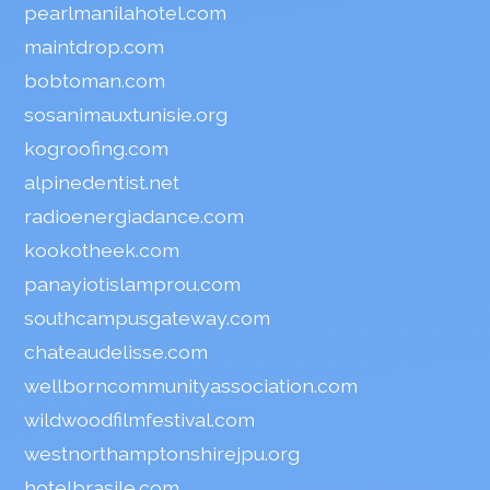
pearlmanilahotel.com
maintdrop.com
bobtoman.com
sosanimauxtunisie.org
kogroofing.com
alpinedentist.net
radioenergiadance.com
kookotheek.com
panayiotislamprou.com
southcampusgateway.com
chateaudelisse.com
wellborncommunityassociation.com
wildwoodfilmfestival.com
westnorthamptonshirejpu.org
hotelbrasile.com