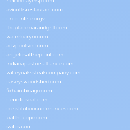
neilfindlaymsp.com
avicollisrestaurant.com
drcconline.org
v
theplacebarandgrill.com
waterburyrx.com
advpoolsinc.com
angelosatthepoint.com
indianapastorsalliance.com
valleyoakssteakcompany.com
caseyswoodshed.com
fixhairchicago.com
denizliesnaf.com
constitutionconferences.com
patthecope.com
svitcs.com