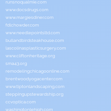
runsnoqualmie.com
www.docsdrugs.com
www.margiesdiner.com
fdlchowder.com
www.needlepointsltd.com
bullandbirdsteakhouse.com
lascolinasplasticsurgery.com
www.cliftonheritage.org
sma43.org
remodelingchicagoonline.com
brentwoodyogacenter.com
www.tiptonlandscaping.com
steppingupstewardship.org
ccvoptica.com
washingtonlehigh.com