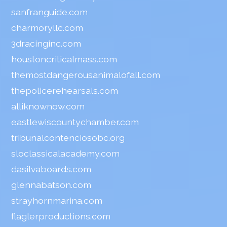
sanfranguide.com
charmoryllc.com
3dracinginc.com
houstoncriticalmass.com
themostdangerousanimalofall.com
thepolicerehearsals.com
alliknownow.com
eastlewiscountychamber.com
tribunalcontenciosobc.org
sloclassicalacademy.com
dasilvaboards.com
glennabatson.com
strayhornmarina.com
flaglerproductions.com