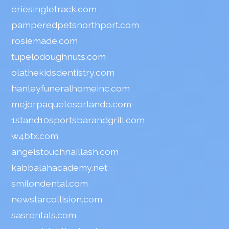
eriesingletrack.com
pamperedpetsnorthport.com
rosiemade.com
tupelodoughnuts.com
olathekidsdentistry.com
hanleyfuneralhomeinc.com
mejorpaquetesorlando.com
1stand10sportsbarandgrill.com
w4btx.com
angelstouchnaillash.com
kabbalahacademy.net
smilondental.com
newstarcollision.com
sasrentals.com