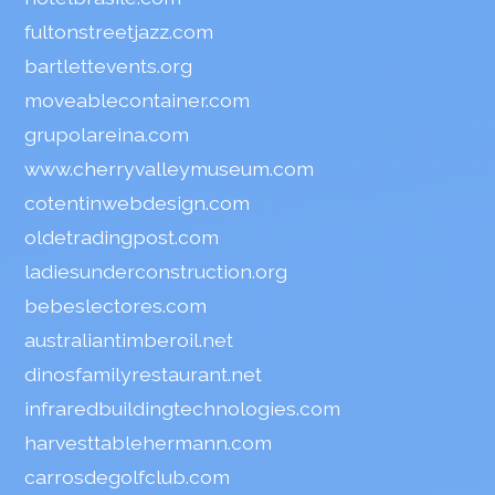
fultonstreetjazz.com
bartlettevents.org
moveablecontainer.com
grupolareina.com
www.cherryvalleymuseum.com
cotentinwebdesign.com
oldetradingpost.com
ladiesunderconstruction.org
bebeslectores.com
australiantimberoil.net
dinosfamilyrestaurant.net
infraredbuildingtechnologies.com
harvesttablehermann.com
carrosdegolfclub.com