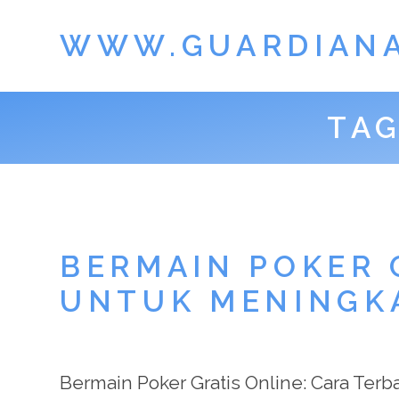
WWW.GUARDIANA
TA
BERMAIN POKER 
UNTUK MENINGK
Bermain Poker Gratis Online: Cara Ter