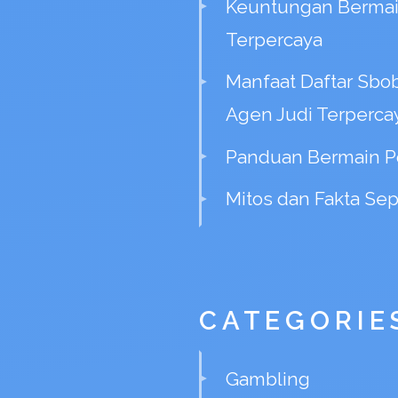
Keuntungan Bermain
Terpercaya
Manfaat Daftar Sbo
Agen Judi Terperca
Panduan Bermain Po
Mitos dan Fakta Sep
CATEGORIE
Gambling