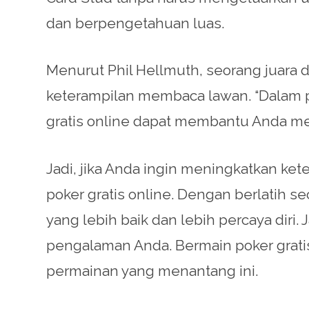
dan berpengetahuan luas.
Menurut Phil Hellmuth, seorang juara 
keterampilan membaca lawan. “Dalam 
gratis online dapat membantu Anda m
Jadi, jika Anda ingin meningkatkan k
poker gratis online. Dengan berlatih s
yang lebih baik dan lebih percaya diri
pengalaman Anda. Bermain poker grati
permainan yang menantang ini.