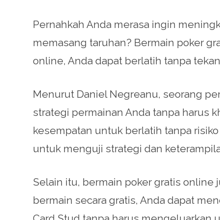
Pernahkah Anda merasa ingin meningk
memasang taruhan? Bermain poker grat
online, Anda dapat berlatih tanpa te
Menurut Daniel Negreanu, seorang pem
strategi permainan Anda tanpa harus kh
kesempatan untuk berlatih tanpa risik
untuk menguji strategi dan keterampil
Selain itu, bermain poker gratis onl
bermain secara gratis, Anda dapat men
Card Stud tanpa harus mengeluarkan 