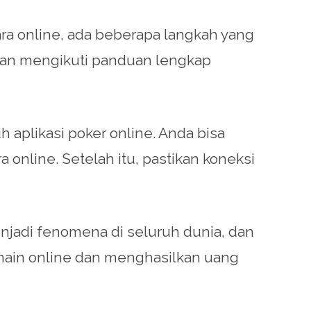
cara online, ada beberapa langkah yang
ngan mengikuti panduan lengkap
plikasi poker online. Anda bisa
nline. Setelah itu, pastikan koneksi
njadi fenomena di seluruh dunia, dan
main online dan menghasilkan uang