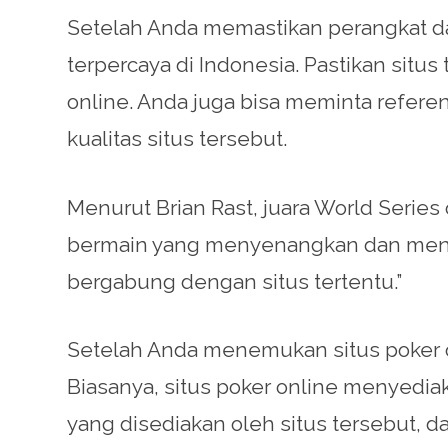
Setelah Anda memastikan perangkat dan
terpercaya di Indonesia. Pastikan situs
online. Anda juga bisa meminta refere
kualitas situs tersebut.
Menurut Brian Rast, juara World Series
bermain yang menyenangkan dan meng
bergabung dengan situs tertentu.”
Setelah Anda menemukan situs poker on
Biasanya, situs poker online menyedia
yang disediakan oleh situs tersebut, 