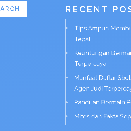
RECENT PO
Tips Ampuh Membuat
Tepat
Keuntungan Bermain
Terpercaya
Manfaat Daftar Sbo
Agen Judi Terperca
Panduan Bermain Po
Mitos dan Fakta Sep