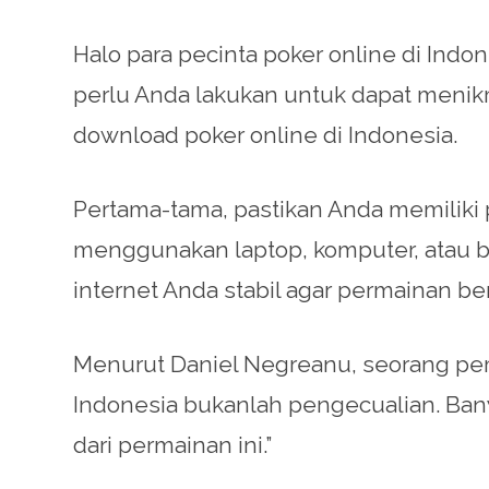
Halo para pecinta poker online di Indo
perlu Anda lakukan untuk dapat menik
download poker online di Indonesia.
Pertama-tama, pastikan Anda memiliki
menggunakan laptop, komputer, atau ba
internet Anda stabil agar permainan be
Menurut Daniel Negreanu, seorang pema
Indonesia bukanlah pengecualian. Ban
dari permainan ini.”