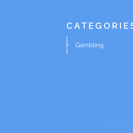
CATEGORIE
Gambling