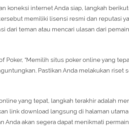
 koneksi internet Anda siap, langkah berikut
 tersebut memiliki lisensi resmi dan reputasi 
nsi dari teman atau mencari ulasan dari pema
 of Poker, “Memilih situs poker online yang t
untungkan. Pastikan Anda melakukan riset
line yang tepat, langkah terakhir adalah men
kan link download langsung di halaman utama
dan Anda akan segera dapat menikmati permaina