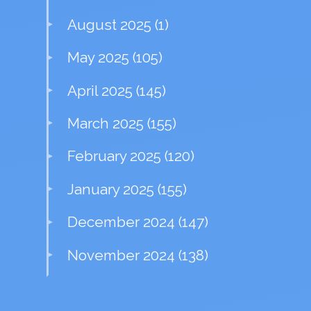
August 2025
(1)
May 2025
(105)
April 2025
(145)
March 2025
(155)
February 2025
(120)
January 2025
(155)
December 2024
(147)
November 2024
(138)