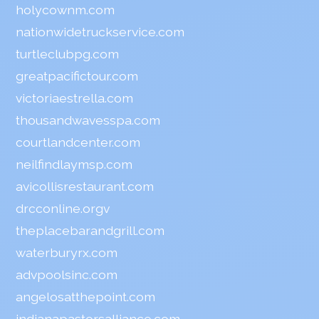
holycownm.com
nationwidetruckservice.com
turtleclubpg.com
greatpacifictour.com
victoriaestrella.com
thousandwavesspa.com
courtlandcenter.com
neilfindlaymsp.com
avicollisrestaurant.com
drcconline.org
v
theplacebarandgrill.com
waterburyrx.com
advpoolsinc.com
angelosatthepoint.com
indianapastorsalliance.com