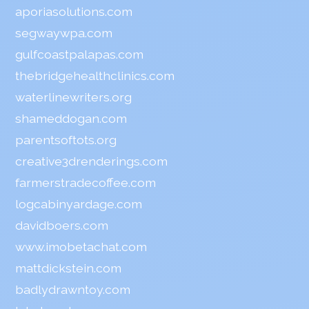
aporiasolutions.com
segwaywpa.com
gulfcoastpalapas.com
thebridgehealthclinics.com
waterlinewriters.org
shameddogan.com
parentsoftots.org
creative3drenderings.com
farmerstradecoffee.com
logcabinyardage.com
davidboers.com
www.imobetachat.com
mattdickstein.com
badlydrawntoy.com