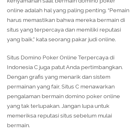
kenyamanan saat bermain domino poker
online adalah hal yang paling penting. “Pemain
harus memastikan bahwa mereka bermain di
situs yang terpercaya dan memiliki reputasi
yang baik,” kata seorang pakar judi online.
Situs Domino Poker Online Terpercaya di
Indonesia C juga patut Anda pertimbangkan.
Dengan grafis yang menarik dan sistem
permainan yang fair, Situs C menawarkan
pengalaman bermain domino poker online
yang tak terlupakan. Jangan lupa untuk
memeriksa reputasi situs sebelum mulai
bermain.