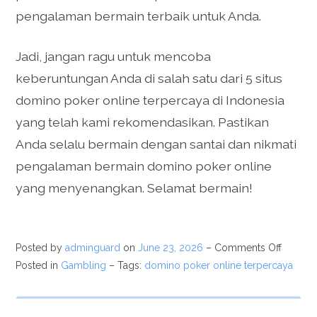
pengalaman bermain terbaik untuk Anda.
Jadi, jangan ragu untuk mencoba
keberuntungan Anda di salah satu dari 5 situs
domino poker online terpercaya di Indonesia
yang telah kami rekomendasikan. Pastikan
Anda selalu bermain dengan santai dan nikmati
pengalaman bermain domino poker online
yang menyenangkan. Selamat bermain!
Posted by
adminguard
on
June 23, 2026
–
Comments Off
Posted in
Gambling
– Tags:
domino poker online terpercaya