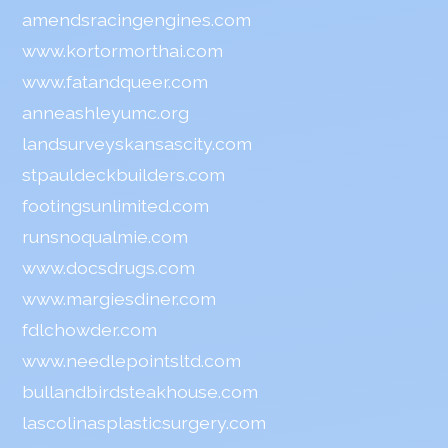
amendsracingengines.com
www.kortormorthai.com
www.fatandqueer.com
anneashleyumc.org
landsurveyskansascity.com
stpauldeckbuilders.com
footingsunlimited.com
runsnoqualmie.com
www.docsdrugs.com
www.margiesdiner.com
fdlchowder.com
www.needlepointsltd.com
bullandbirdsteakhouse.com
lascolinasplasticsurgery.com