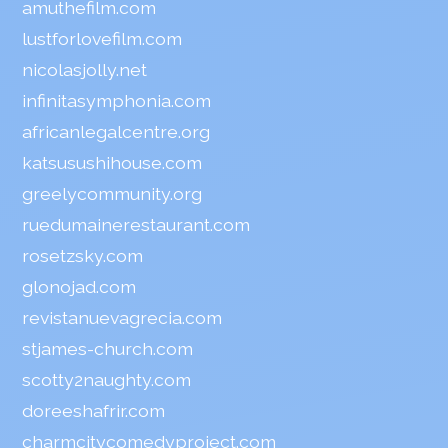
amuthefilm.com
lustforlovefilm.com
nicolasjolly.net
infinitasymphonia.com
africanlegalcentre.org
katsusushihouse.com
greelycommunity.org
ruedumainerestaurant.com
rosetzsky.com
glonojad.com
revistanuevagrecia.com
stjames-church.com
scotty2naughty.com
doreeshafrir.com
charmcitycomedyproject.com