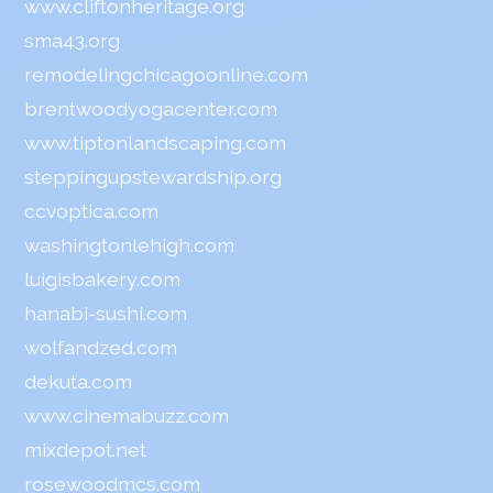
www.cliftonheritage.org
sma43.org
remodelingchicagoonline.com
brentwoodyogacenter.com
www.tiptonlandscaping.com
steppingupstewardship.org
ccvoptica.com
washingtonlehigh.com
luigisbakery.com
hanabi-sushi.com
wolfandzed.com
dekuta.com
www.cinemabuzz.com
mixdepot.net
rosewoodmcs.com