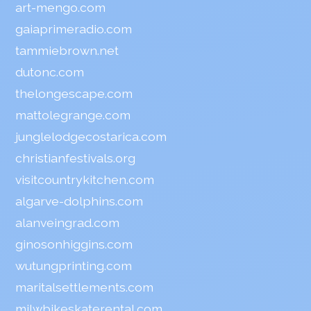
art-mengo.com
gaiaprimeradio.com
tammiebrown.net
dutonc.com
thelongescape.com
mattolegrange.com
junglelodgecostarica.com
christianfestivals.org
visitcountrykitchen.com
algarve-dolphins.com
alanveingrad.com
ginosonhiggins.com
wutungprinting.com
maritalsettlements.com
milwbikeskaterental.com