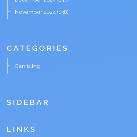
November 2024
(138)
CATEGORIES
Gambling
SIDEBAR
LINKS