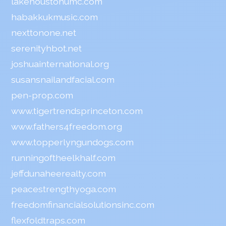
lakehoustonumc.com
habakkukmusic.com
nexttonone.net
serenityhbot.net
joshuainternational.org
susansnailandfacial.com
pen-prop.com
www.tigertrendsprinceton.com
www.fathers4freedom.org
www.topperlyngundogs.com
runningoftheelkhalf.com
jeffdunaheerealty.com
peacestrengthyoga.com
freedomfinancialsolutionsinc.com
flexfoldtraps.com