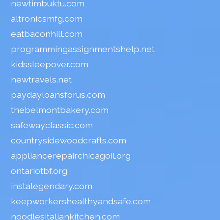
newtimbuktu.com
altronicsmfg.com
eatbaconhill.com
programmingassignmentshelp.net
kidssleepover.com
newtravels.net
paydayloansforus.com
thebelmontbakery.com
safewayclassic.com
countrysidewoodcrafts.com
appliancerepairchicagoil.org
ontariotbf.org
instalegendary.com
keepworkershealthyandsafe.com
noodlesitaliankitchen.com