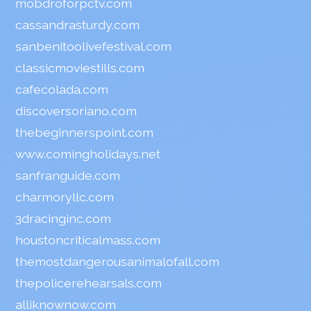
mobdroforpctv.com
cassandrasturdy.com
sanbenitoolivefestival.com
classicmoviestills.com
cafecolada.com
discoversoriano.com
thebeginnerspoint.com
www.comingholidays.net
sanfranguide.com
charmoryllc.com
3dracinginc.com
houstoncriticalmass.com
themostdangerousanimalofall.com
thepolicerehearsals.com
alliknownow.com