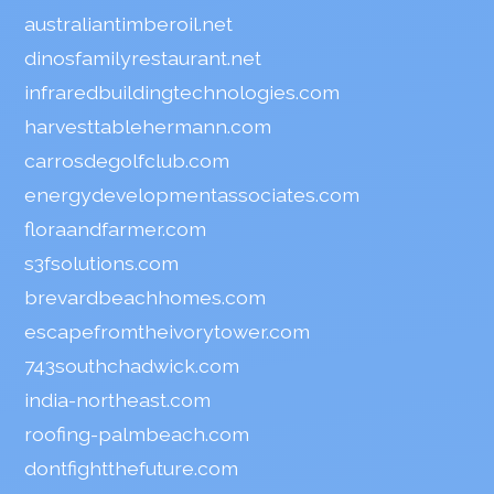
australiantimberoil.net
dinosfamilyrestaurant.net
infraredbuildingtechnologies.com
harvesttablehermann.com
carrosdegolfclub.com
energydevelopmentassociates.com
floraandfarmer.com
s3fsolutions.com
brevardbeachhomes.com
escapefromtheivorytower.com
743southchadwick.com
india-northeast.com
roofing-palmbeach.com
dontfightthefuture.com