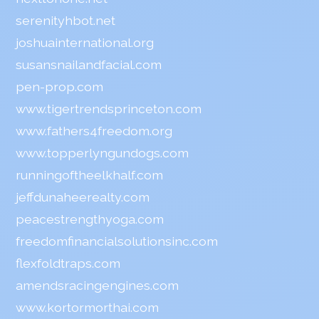
serenityhbot.net
joshuainternational.org
susansnailandfacial.com
pen-prop.com
www.tigertrendsprinceton.com
www.fathers4freedom.org
www.topperlyngundogs.com
runningoftheelkhalf.com
jeffdunaheerealty.com
peacestrengthyoga.com
freedomfinancialsolutionsinc.com
flexfoldtraps.com
amendsracingengines.com
www.kortormorthai.com