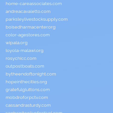
home-careassociates.com
andreacavaletto.com
parksleylivestocksupply.com
boisedharmacenter.org
color-agestores.com
wipala.org
loyola-malawi.org
rosychicc.com
outpostboats.com
bytheendoftonight.com
hopeinthecities.org
gratefulgluttons.com
mobdroforpctv.com
cassandrasturdy.com
sanbenitoolivefestival.com