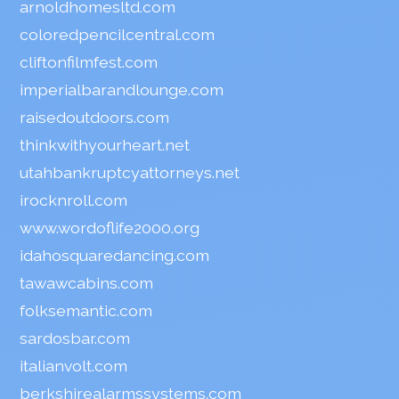
arnoldhomesltd.com
coloredpencilcentral.com
cliftonfilmfest.com
imperialbarandlounge.com
raisedoutdoors.com
thinkwithyourheart.net
utahbankruptcyattorneys.net
irocknroll.com
www.wordoflife2000.org
idahosquaredancing.com
tawawcabins.com
folksemantic.com
sardosbar.com
italianvolt.com
berkshirealarmssystems.com