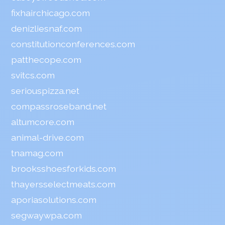
fixhairchicago.com
denizliesnaf.com
constitutionconferences.com
patthecope.com
svitcs.com
seriouspizza.net
compassroseband.net
altumcore.com
animal-drive.com
tnamag.com
brooksshoesforkids.com
thayersselectmeats.com
aporiasolutions.com
segwaywpa.com