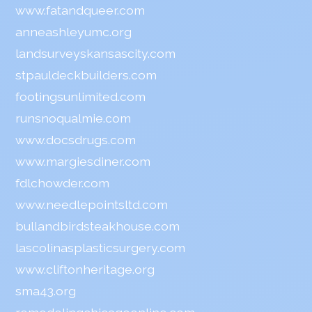
www.fatandqueer.com
anneashleyumc.org
landsurveyskansascity.com
stpauldeckbuilders.com
footingsunlimited.com
runsnoqualmie.com
www.docsdrugs.com
www.margiesdiner.com
fdlchowder.com
www.needlepointsltd.com
bullandbirdsteakhouse.com
lascolinasplasticsurgery.com
www.cliftonheritage.org
sma43.org