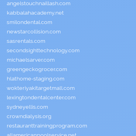
angelstouchnaillash.com
kabbalahacademy.net
smilondental.com
newstarcollision.com
sasrentals.com
secondsighttechnology.com
michaelsarver.com
greengeckogrocer.com
hlathome-staging.com
wokteriyakitargetmall.com
lexingtondentalcenter.com
sydneyellis.com
crowndialysis.org
restauranttrainingprogram.com
allamericanpoolservice.net