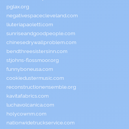
pglax.org
negativespacecleveland.com
liuteriapaoletti.com
sunriseandgoodpeople.com
chinesedrywallproblem.com
bendthreesistersinn.com
stjohns-flossmoor.org
funnyboneusa.com
cookiedustermusic.com
reconstructionensemble.org
kavitafabrics.com
luchavolcanica.com
holycownm.com
nationwidetruckservice.com