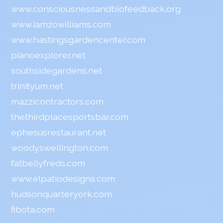
www.consciousnessandbiofeedback.org
www.iamzowilliams.com
www.hastingsgardencenter.com
pianoexplorer.net
southsidegardens.net
trinityum.net
mazzicontractors.com
thethirdplacesportsbar.com
ephesusrestaurant.net
woodyswellington.com
fatbellyfreds.com
www.elpatiodesigns.com
hudsonquarteryork.com
fibota.com