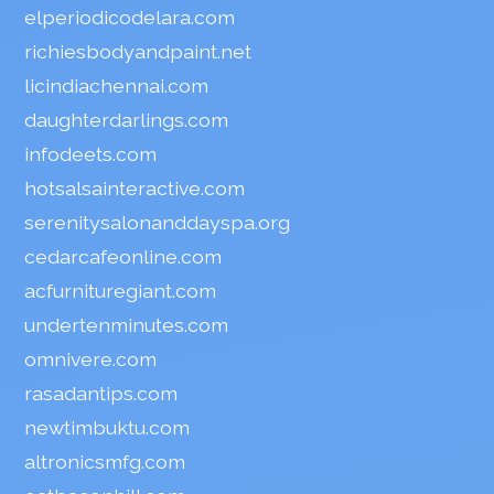
elperiodicodelara.com
richiesbodyandpaint.net
licindiachennai.com
daughterdarlings.com
infodeets.com
hotsalsainteractive.com
serenitysalonanddayspa.org
cedarcafeonline.com
acfurnituregiant.com
undertenminutes.com
omnivere.com
rasadantips.com
newtimbuktu.com
altronicsmfg.com