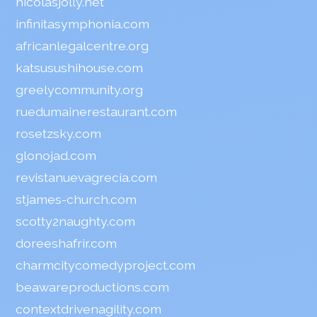
nicolasjolly.net
infinitasymphonia.com
africanlegalcentre.org
katsusushihouse.com
greelycommunity.org
ruedumainerestaurant.com
rosetzsky.com
glonojad.com
revistanuevagrecia.com
stjames-church.com
scotty2naughty.com
doreeshafrir.com
charmcitycomedyproject.com
beawareproductions.com
contextdrivenagility.com