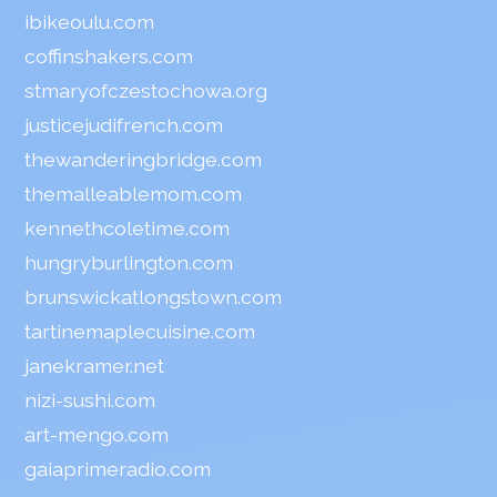
ibikeoulu.com
coffinshakers.com
stmaryofczestochowa.org
justicejudifrench.com
thewanderingbridge.com
themalleablemom.com
kennethcoletime.com
hungryburlington.com
brunswickatlongstown.com
tartinemaplecuisine.com
janekramer.net
nizi-sushi.com
art-mengo.com
gaiaprimeradio.com