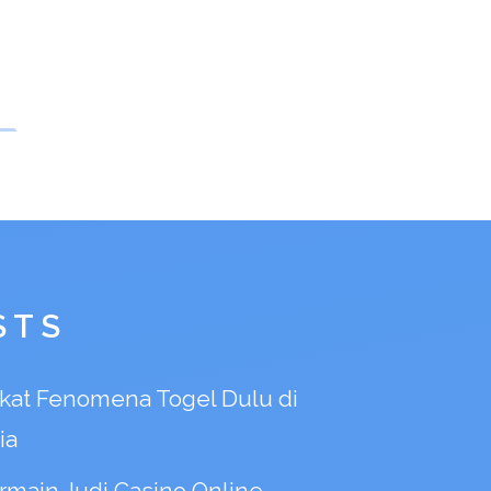
STS
kat Fenomena Togel Dulu di
ia
main Judi Casino Online