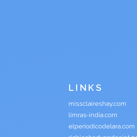
LINKS
missclaireshay.com
limras-india.com
elperiodicodelara.com