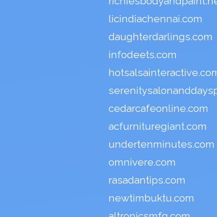
richiesbodyandpaint.n
licindiachennai.com
daughterdarlings.com
infodeets.com
hotsalsainteractive.co
serenitysalonanddaysp
cedarcafeonline.com
acfurnituregiant.com
undertenminutes.com
omnivere.com
rasadantips.com
newtimbuktu.com
altronicsmfg.com