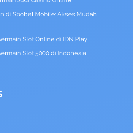
n di Sbobet Mobile: Akses Mudah
rmain Slot Online di IDN Play
rmain Slot 5000 di Indonesia
S