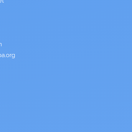
et
m
a.org