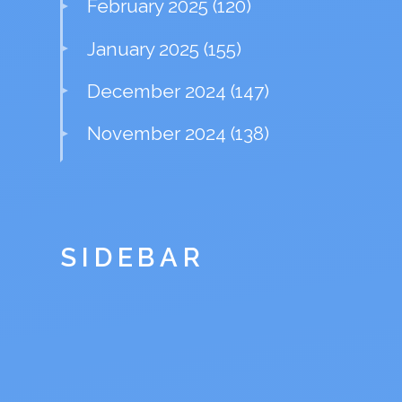
February 2025
(120)
January 2025
(155)
December 2024
(147)
November 2024
(138)
SIDEBAR