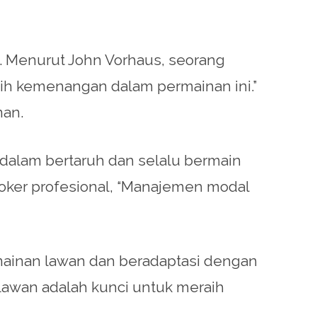
. Menurut John Vorhaus, seorang
aih kemenangan dalam permainan ini.”
nan.
h dalam bertaruh dan selalu bermain
oker profesional, “Manajemen modal
mainan lawan dan beradaptasi dengan
 lawan adalah kunci untuk meraih