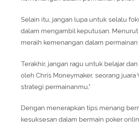
Selain itu, jangan lupa untuk selalu fo
dalam mengambil keputusan. Menurut D
meraih kemenangan dalam permainan p
Terakhir, jangan ragu untuk belajar 
oleh Chris Moneymaker, seorang juara 
strategi permainanmu.”
Dengan menerapkan tips menang berma
kesuksesan dalam bermain poker onli