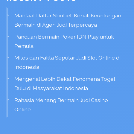
Manfaat Daftar Sbobet: Kenali Keuntungan
Bermain di Agen Judi Terpercaya
Panduan Bermain Poker IDN Play untuk
Pemula
Mitos dan Fakta Seputar Judi Slot Online di
Indonesia
Mengenal Lebih Dekat Fenomena Togel
Dulu di Masyarakat Indonesia
Rahasia Menang Bermain Judi Casino
Online