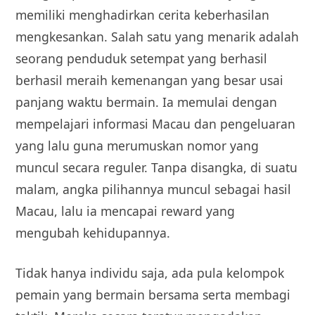
memiliki menghadirkan cerita keberhasilan
mengkesankan. Salah satu yang menarik adalah
seorang penduduk setempat yang berhasil
berhasil meraih kemenangan yang besar usai
panjang waktu bermain. Ia memulai dengan
mempelajari informasi Macau dan pengeluaran
yang lalu guna merumuskan nomor yang
muncul secara reguler. Tanpa disangka, di suatu
malam, angka pilihannya muncul sebagai hasil
Macau, lalu ia mencapai reward yang
mengubah kehidupannya.
Tidak hanya individu saja, ada pula kelompok
pemain yang bermain bersama serta membagi