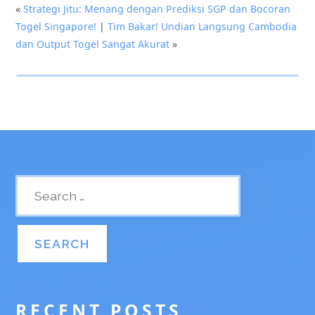
«
Strategi Jitu: Menang dengan Prediksi SGP dan Bocoran
Togel Singapore!
|
Tim Bakar! Undian Langsung Cambodia
dan Output Togel Sangat Akurat
»
RECENT POSTS