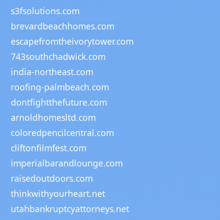
s3fsolutions.com
brevardbeachhomes.com
escapefromtheivorytower.com
743southchadwick.com
india-northeast.com
roofing-palmbeach.com
dontfightthefuture.com
arnoldhomesltd.com
coloredpencilcentral.com
cliftonfilmfest.com
imperialbarandlounge.com
raisedoutdoors.com
thinkwithyourheart.net
utahbankruptcyattorneys.net