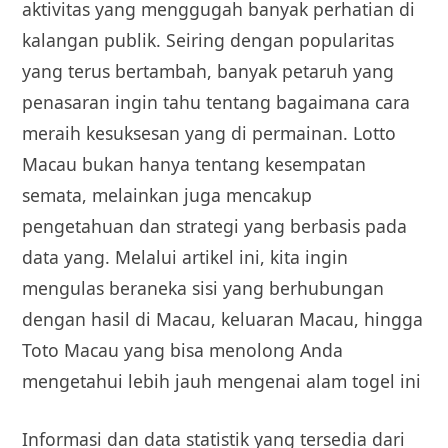
aktivitas yang menggugah banyak perhatian di
kalangan publik. Seiring dengan popularitas
yang terus bertambah, banyak petaruh yang
penasaran ingin tahu tentang bagaimana cara
meraih kesuksesan yang di permainan. Lotto
Macau bukan hanya tentang kesempatan
semata, melainkan juga mencakup
pengetahuan dan strategi yang berbasis pada
data yang. Melalui artikel ini, kita ingin
mengulas beraneka sisi yang berhubungan
dengan hasil di Macau, keluaran Macau, hingga
Toto Macau yang bisa menolong Anda
mengetahui lebih jauh mengenai alam togel ini
Informasi dan data statistik yang tersedia dari