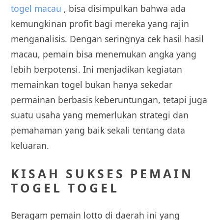
togel macau
, bisa disimpulkan bahwa ada
kemungkinan profit bagi mereka yang rajin
menganalisis. Dengan seringnya cek hasil hasil
macau, pemain bisa menemukan angka yang
lebih berpotensi. Ini menjadikan kegiatan
memainkan togel bukan hanya sekedar
permainan berbasis keberuntungan, tetapi juga
suatu usaha yang memerlukan strategi dan
pemahaman yang baik sekali tentang data
keluaran.
KISAH SUKSES PEMAIN
TOGEL TOGEL
Beragam pemain lotto di daerah ini yang