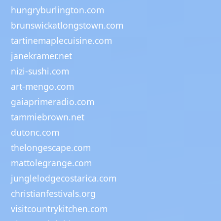
hungryburlington.com
brunswickatlongstown.com
tartinemaplecuisine.com
janekramer.net
nizi-sushi.com
art-mengo.com
gaiaprimeradio.com
tammiebrown.net
dutonc.com
thelongescape.com
mattolegrange.com
junglelodgecostarica.com
christianfestivals.org
visitcountrykitchen.com