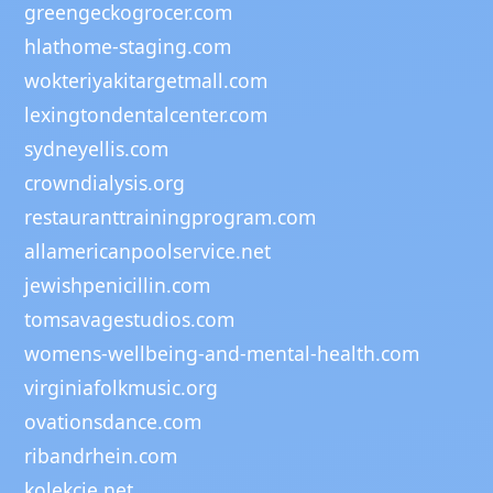
greengeckogrocer.com
hlathome-staging.com
wokteriyakitargetmall.com
lexingtondentalcenter.com
sydneyellis.com
crowndialysis.org
restauranttrainingprogram.com
allamericanpoolservice.net
jewishpenicillin.com
tomsavagestudios.com
womens-wellbeing-and-mental-health.com
virginiafolkmusic.org
ovationsdance.com
ribandrhein.com
kolekcje.net