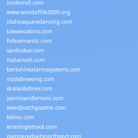
irocknroll.com
www.wordoflife2000.org
idahosquaredancing.com
tawawcabins.com
folksemantic.com
sardosbar.com
italianvolt.com
berkshirealarmssystems.com
vizslabrewing.com
dralanbittner.com
yannisandlemoni.com
weedpatchgazette.com
kblinc.com
eriesingletrack.com
pamperedpetsnorthport.com