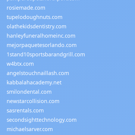
rosiemade.com
tupelodoughnuts.com
olathekidsdentistry.com
hanleyfuneralhomeinc.com
mejorpaquetesorlando.com
1stand10sportsbarandgrill.com
w4btx.com
angelstouchnaillash.com
kabbalahacademy.net
smilondental.com
newstarcollision.com
sasrentals.com
secondsighttechnology.com
michaelsarver.com