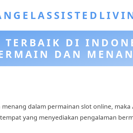
NGELASSISTEDLIVI
 TERBAIK DI INDON
ERMAIN DAN MENA
 menang dalam permainan slot online, maka 
alah tempat yang menyediakan pengalaman ber