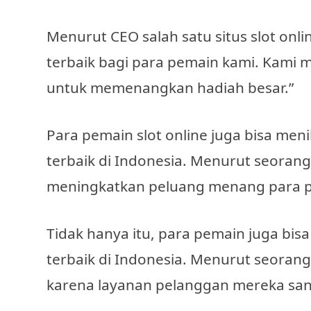
Menurut CEO salah satu situs slot on
terbaik bagi para pemain kami. Kami 
untuk memenangkan hadiah besar.”
Para pemain slot online juga bisa men
terbaik di Indonesia. Menurut seorang
meningkatkan peluang menang para p
Tidak hanya itu, para pemain juga bis
terbaik di Indonesia. Menurut seorang 
karena layanan pelanggan mereka san