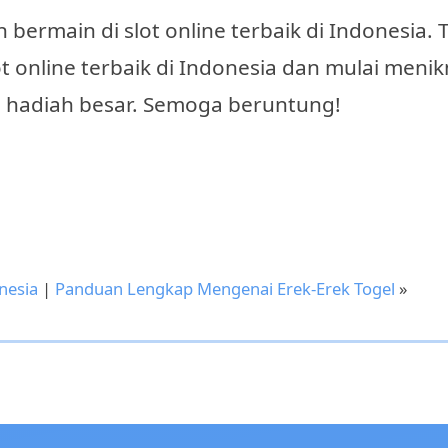
n bermain di slot online terbaik di Indonesi
t online terbaik di Indonesia dan mulai men
hadiah besar. Semoga beruntung!
nesia
|
Panduan Lengkap Mengenai Erek-Erek Togel
»