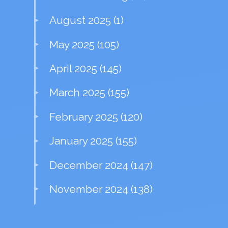
August 2025
(1)
May 2025
(105)
April 2025
(145)
March 2025
(155)
February 2025
(120)
January 2025
(155)
December 2024
(147)
November 2024
(138)