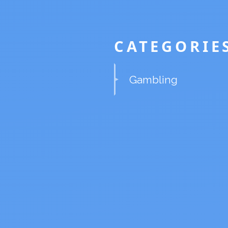
CATEGORIE
Gambling