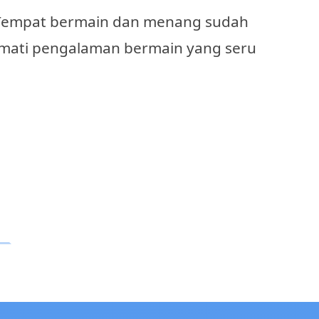
a. Tempat bermain dan menang sudah
ikmati pengalaman bermain yang seru