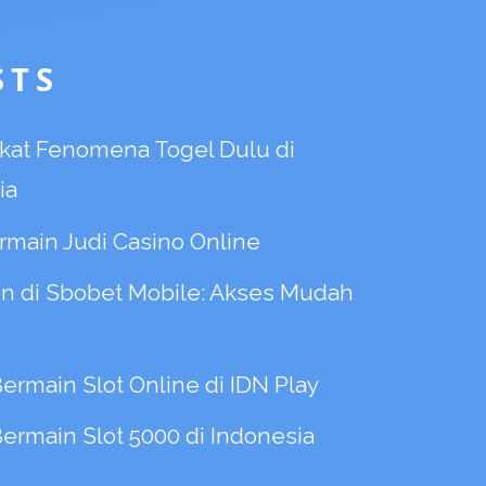
STS
kat Fenomena Togel Dulu di
ia
main Judi Casino Online
n di Sbobet Mobile: Akses Mudah
rmain Slot Online di IDN Play
rmain Slot 5000 di Indonesia