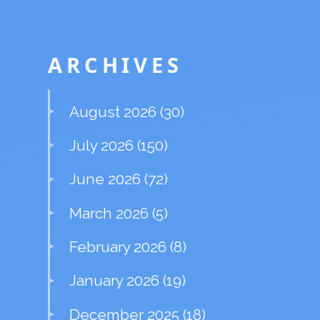
ARCHIVES
August 2026
(30)
July 2026
(150)
June 2026
(72)
March 2026
(5)
February 2026
(8)
January 2026
(19)
December 2025
(18)