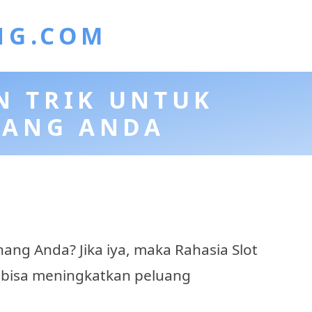
NG.COM
N TRIK UNTUK
NANG ANDA
ng Anda? Jika iya, maka Rahasia Slot
a bisa meningkatkan peluang