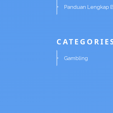
Panduan Lengkap Be
CATEGORIE
Gambling