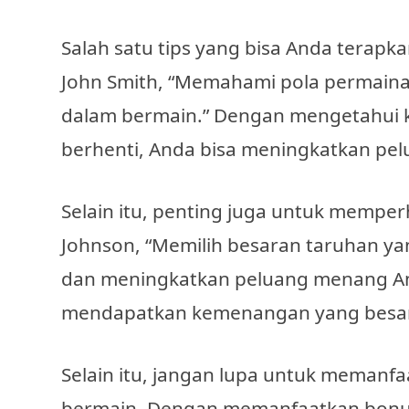
Salah satu tips yang bisa Anda terapk
John Smith, “Memahami pola permainan
dalam bermain.” Dengan mengetahui k
berhenti, Anda bisa meningkatkan pel
Selain itu, penting juga untuk mempe
Johnson, “Memilih besaran taruhan y
dan meningkatkan peluang menang And
mendapatkan kemenangan yang besar
Selain itu, jangan lupa untuk memanfa
bermain. Dengan memanfaatkan bonus