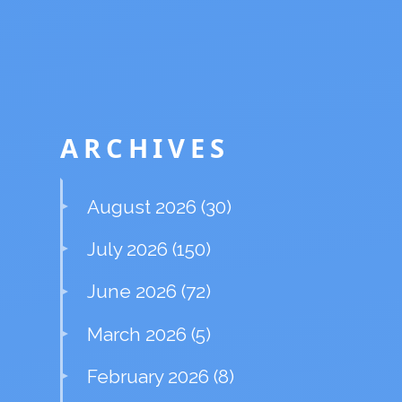
ARCHIVES
August 2026
(30)
July 2026
(150)
June 2026
(72)
March 2026
(5)
February 2026
(8)