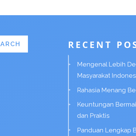
RECENT PO
Mengenal Lebih De
Masyarakat Indones
Rahasia Menang Ber
Keuntungan Bermai
dan Praktis
Panduan Lengkap Be