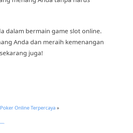
a dalam bermain game slot online.
menang Anda dan meraih kemenangan
 sekarang juga!
oker Online Terpercaya
»