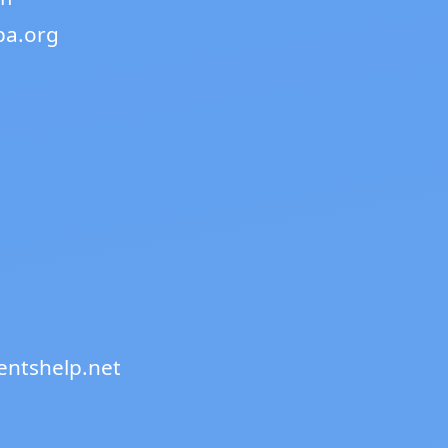
pa.org
ntshelp.net