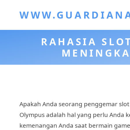
WWW.GUARDIANA
RAHASIA SLO
MENINGKA
Apakah Anda seorang penggemar slot o
Olympus adalah hal yang perlu Anda k
kemenangan Anda saat bermain game s