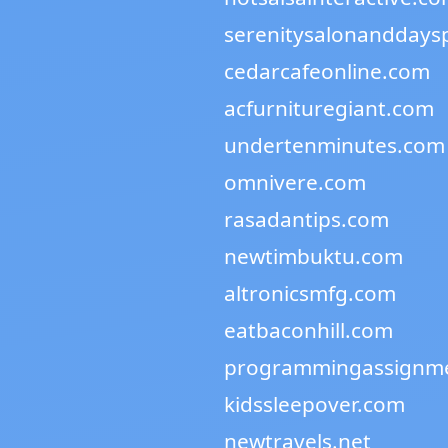
serenitysalonanddays
cedarcafeonline.com
acfurnituregiant.com
undertenminutes.com
omnivere.com
rasadantips.com
newtimbuktu.com
altronicsmfg.com
eatbaconhill.com
programmingassignme
kidssleepover.com
newtravels.net