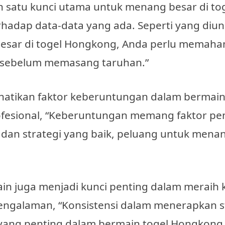
lah satu kunci utama untuk menang besar di 
hadap data-data yang ada. Seperti yang diu
 besar di togel Hongkong, Anda perlu memaham
 sebelum memasang taruhan.”
rhatikan faktor keberuntungan dalam bermain
rofesional, “Keberuntungan memang faktor pe
 dan strategi yang baik, peluang untuk menan
main juga menjadi kunci penting dalam merai
ngalaman, “Konsistensi dalam menerapkan st
 yang penting dalam bermain togel Hongkong.