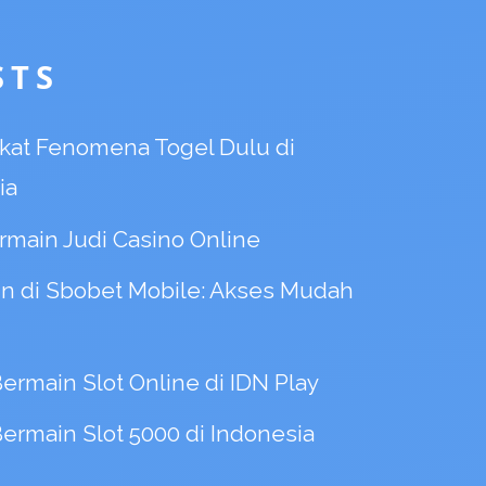
STS
kat Fenomena Togel Dulu di
ia
main Judi Casino Online
n di Sbobet Mobile: Akses Mudah
rmain Slot Online di IDN Play
rmain Slot 5000 di Indonesia