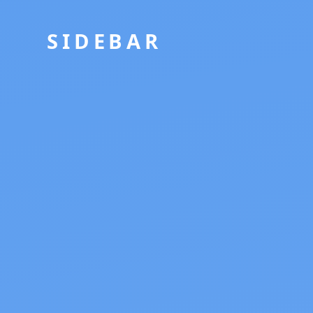
SIDEBAR