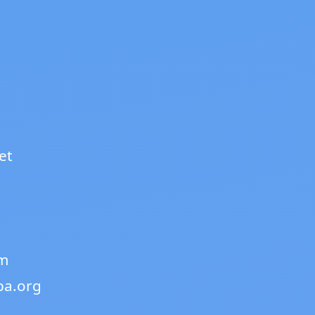
et
om
pa.org