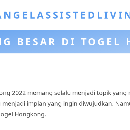
NGELASSISTEDLIVI
G BESAR DI TOGEL
ong 2022 memang selalu menjadi topik yang m
u menjadi impian yang ingin diwujudkan. Nam
togel Hongkong.