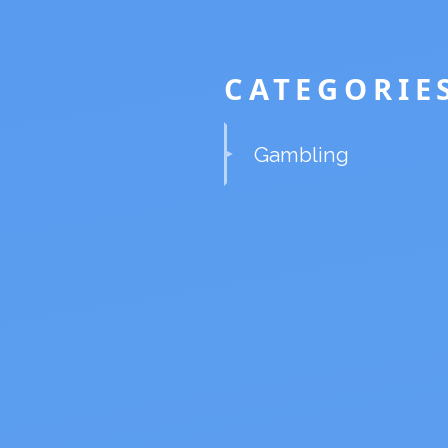
CATEGORIE
Gambling