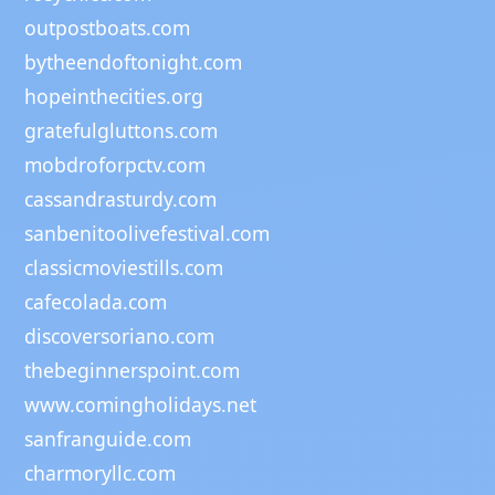
outpostboats.com
bytheendoftonight.com
hopeinthecities.org
gratefulgluttons.com
mobdroforpctv.com
cassandrasturdy.com
sanbenitoolivefestival.com
classicmoviestills.com
cafecolada.com
discoversoriano.com
thebeginnerspoint.com
www.comingholidays.net
sanfranguide.com
charmoryllc.com