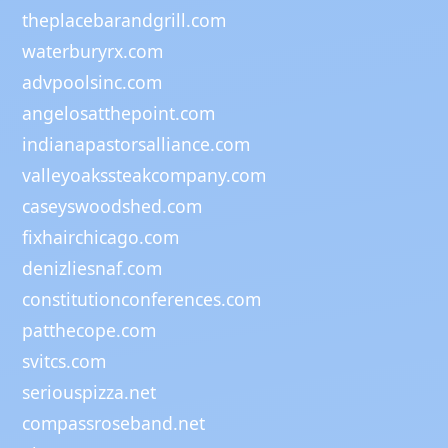
theplacebarandgrill.com
waterburyrx.com
advpoolsinc.com
angelosatthepoint.com
indianapastorsalliance.com
valleyoakssteakcompany.com
caseyswoodshed.com
fixhairchicago.com
denizliesnaf.com
constitutionconferences.com
patthecope.com
svitcs.com
seriouspizza.net
compassroseband.net