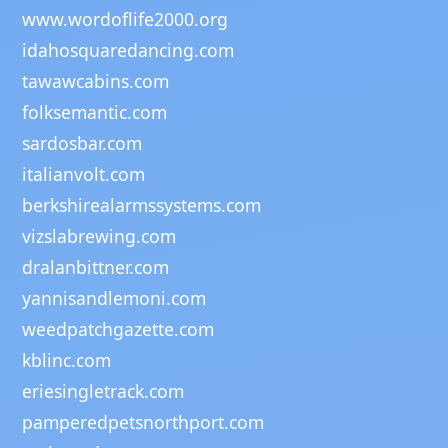
www.wordoflife2000.org
idahosquaredancing.com
tawawcabins.com
folksemantic.com
sardosbar.com
italianvolt.com
berkshirealarmssystems.com
vizslabrewing.com
dralanbittner.com
yannisandlemoni.com
weedpatchgazette.com
kblinc.com
eriesingletrack.com
pamperedpetsnorthport.com