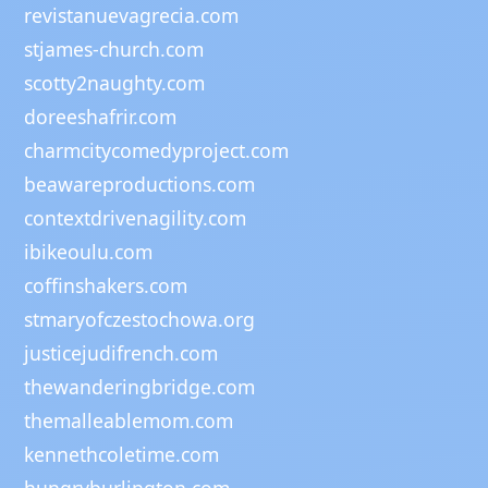
revistanuevagrecia.com
stjames-church.com
scotty2naughty.com
doreeshafrir.com
charmcitycomedyproject.com
beawareproductions.com
contextdrivenagility.com
ibikeoulu.com
coffinshakers.com
stmaryofczestochowa.org
justicejudifrench.com
thewanderingbridge.com
themalleablemom.com
kennethcoletime.com