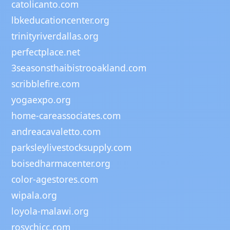
catolicanto.com
lbkeducationcenter.org
trinityriverdallas.org
perfectplace.net
3seasonsthaibistrooakland.com
scribblefire.com
yogaexpo.org
home-careassociates.com
andreacavaletto.com
parksleylivestocksupply.com
boisedharmacenter.org
color-agestores.com
wipala.org
loyola-malawi.org
rosychicc.com