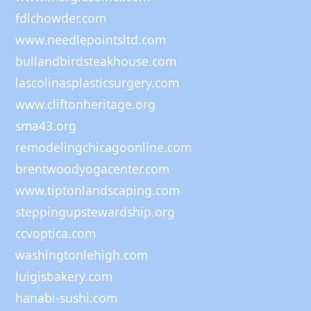
fdlchowder.com
www.needlepointsltd.com
bullandbirdsteakhouse.com
lascolinasplasticsurgery.com
www.cliftonheritage.org
sma43.org
remodelingchicagoonline.com
brentwoodyogacenter.com
www.tiptonlandscaping.com
steppingupstewardship.org
ccvoptica.com
washingtonlehigh.com
luigisbakery.com
hanabi-sushi.com