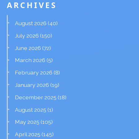
ARCHIVES
August 2026
(40)
July 2026
(150)
June 2026
(72)
March 2026
(5)
February 2026
(8)
January 2026
(19)
December 2025
(18)
August 2025
(1)
May 2025
(105)
April 2025
(145)