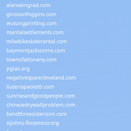
alanveingrad.com
ginosonhiggins.com
wutungprinting.com
maritalsettlements.com
milwbikeskaterental.com
baymontjacksonms.com
townofaltonany.com
pglax.org
negativespacecleveland.com
liuteriapaoletti.com
sunriseandgoodpeople.com
chinesedrywallproblem.com
bendthreesistersinn.com
stjohns-flossmoor.org