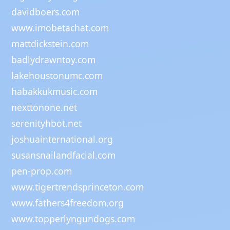
davidboers.com
www.imobetachat.com
mattdickstein.com
badlydrawntoy.com
lakehoustonumc.com
habakkukmusic.com
nexttonone.net
serenityhbot.net
joshuainternational.org
susansnailandfacial.com
pen-prop.com
www.tigertrendsprinceton.com
www.fathers4freedom.org
www.topperlyngundogs.com