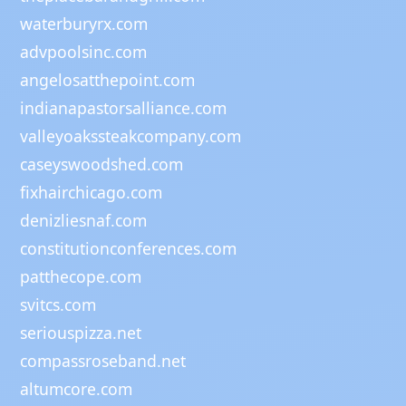
waterburyrx.com
advpoolsinc.com
angelosatthepoint.com
indianapastorsalliance.com
valleyoakssteakcompany.com
caseyswoodshed.com
fixhairchicago.com
denizliesnaf.com
constitutionconferences.com
patthecope.com
svitcs.com
seriouspizza.net
compassroseband.net
altumcore.com