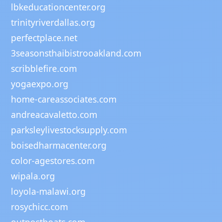
lbkeducationcenter.org
trinityriverdallas.org
perfectplace.net
3seasonsthaibistrooakland.com
scribblefire.com
yogaexpo.org
home-careassociates.com
andreacavaletto.com
parksleylivestocksupply.com
boisedharmacenter.org
color-agestores.com
wipala.org
loyola-malawi.org
rosychicc.com