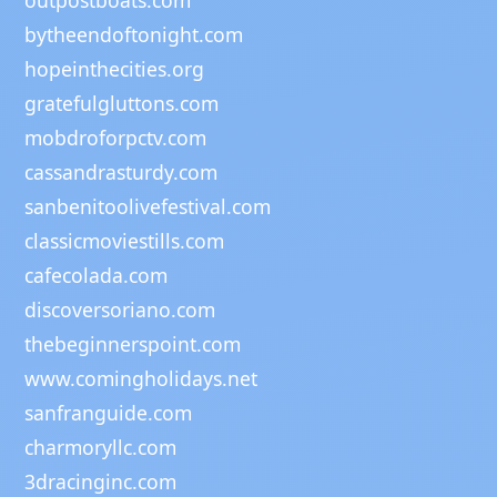
outpostboats.com
bytheendoftonight.com
hopeinthecities.org
gratefulgluttons.com
mobdroforpctv.com
cassandrasturdy.com
sanbenitoolivefestival.com
classicmoviestills.com
cafecolada.com
discoversoriano.com
thebeginnerspoint.com
www.comingholidays.net
sanfranguide.com
charmoryllc.com
3dracinginc.com