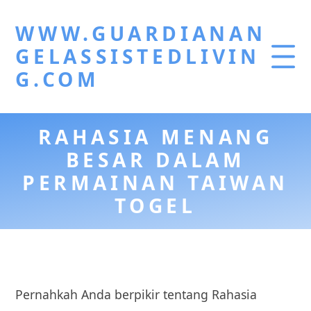
WWW.GUARDIANAN
GELASSISTEDLIVIN
G.COM
RAHASIA MENANG
BESAR DALAM
PERMAINAN TAIWAN
TOGEL
Pernahkah Anda berpikir tentang Rahasia