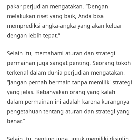
pakar perjudian mengatakan, “Dengan
melakukan riset yang baik, Anda bisa
memprediksi angka-angka yang akan keluar
dengan lebih tepat.”
Selain itu, memahami aturan dan strategi
permainan juga sangat penting. Seorang tokoh
terkenal dalam dunia perjudian mengatakan,
“Jangan pernah bermain tanpa memiliki strategi
yang jelas. Kebanyakan orang yang kalah
dalam permainan ini adalah karena kurangnya
pengetahuan tentang aturan dan strategi yang
benar.”
Selain itu, penting juga untuk memiliki disiplin