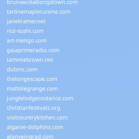
brunswickatlongstown.com
tartinemaplecuisine.com
janekramer.net
nizi-sushi.com
art-mengo.com
gaiaprimeradio.com
tammiebrown.net
dutonc.com
thelongescape.com
mattolegrange.com
junglelodgecostarica.com
christianfestivals.org
visitcountrykitchen.com
algarve-dolphins.com
alanveingrad.com