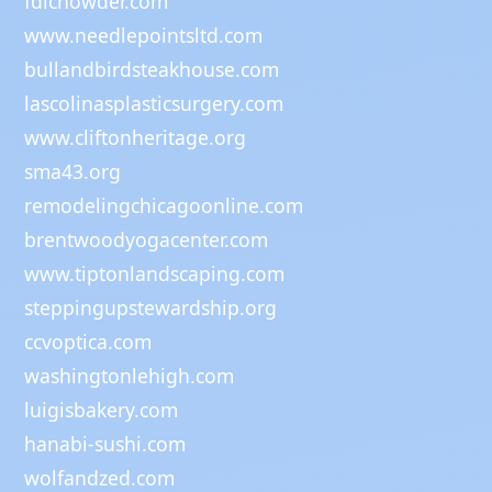
fdlchowder.com
www.needlepointsltd.com
bullandbirdsteakhouse.com
lascolinasplasticsurgery.com
www.cliftonheritage.org
sma43.org
remodelingchicagoonline.com
brentwoodyogacenter.com
www.tiptonlandscaping.com
steppingupstewardship.org
ccvoptica.com
washingtonlehigh.com
luigisbakery.com
hanabi-sushi.com
wolfandzed.com