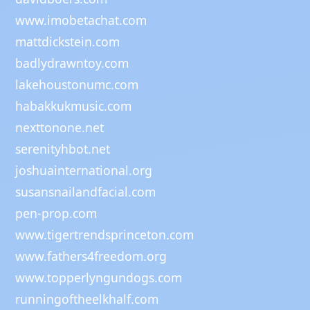
www.imobetachat.com
mattdickstein.com
badlydrawntoy.com
lakehoustonumc.com
habakkukmusic.com
nexttonone.net
serenityhbot.net
joshuainternational.org
susansnailandfacial.com
pen-prop.com
www.tigertrendsprinceton.com
www.fathers4freedom.org
www.topperlyngundogs.com
runningoftheelkhalf.com