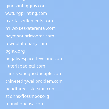
ginosonhiggins.com
wutungprinting.com
maritalsettlements.com
milwbikeskaterental.com
baymontjacksonms.com
townofaltonany.com
pglax.org
negativespacecleveland.com
liuteriapaoletti.com
sunriseandgoodpeople.com
chinesedrywallproblem.com
bendthreesistersinn.com
stjohns-flossmoor.org
funnyboneusa.com