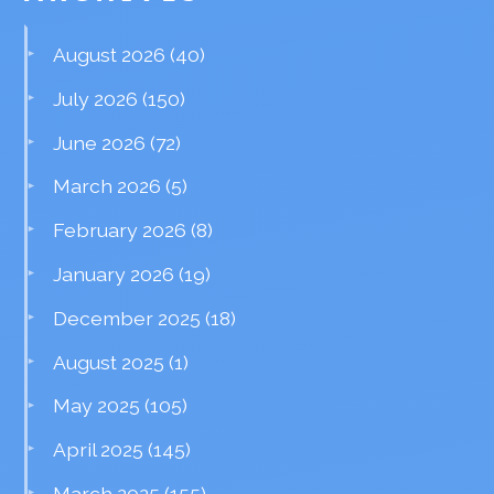
August 2026
(40)
July 2026
(150)
June 2026
(72)
March 2026
(5)
February 2026
(8)
January 2026
(19)
December 2025
(18)
August 2025
(1)
May 2025
(105)
April 2025
(145)
March 2025
(155)