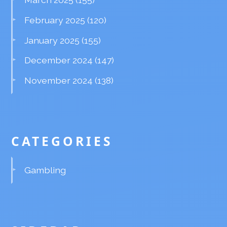
February 2025
(120)
January 2025
(155)
December 2024
(147)
November 2024
(138)
CATEGORIES
Gambling