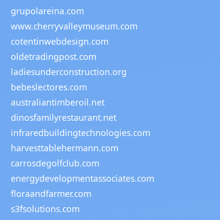
grupolareina.com
www.cherryvalleymuseum.com
cotentinwebdesign.com
oldetradingpost.com
ladiesunderconstruction.org
bebeslectores.com
australiantimberoil.net
dinosfamilyrestaurant.net
infraredbuildingtechnologies.com
harvesttablehermann.com
carrosdegolfclub.com
energydevelopmentassociates.com
floraandfarmer.com
s3fsolutions.com