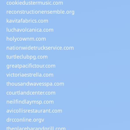
cookiedustermusic.com
reconstructionensemble.org
kavitafabrics.com
luchavolcanica.com
holycownm.com
nationwidetruckservice.com
turtleclubpg.com
greatpacifictour.com
victoriaestrella.com
thousandwavesspa.com
courtlandcenter.com
neilfindlaymsp.com
avicollisrestaurant.com
drcconline.org
v
theplacebarandgrill.com