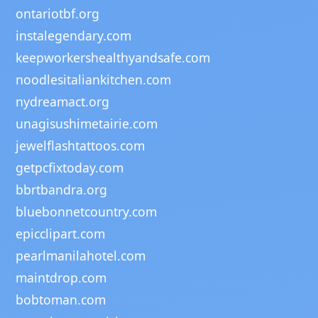
ontariotbf.org
instalegendary.com
keepworkershealthyandsafe.com
noodlesitaliankitchen.com
nydreamact.org
unagisushimetairie.com
jewelflashtattoos.com
getpcfixtoday.com
bbrtbandra.org
bluebonnetcountry.com
epicclipart.com
pearlmanilahotel.com
maintdrop.com
bobtoman.com