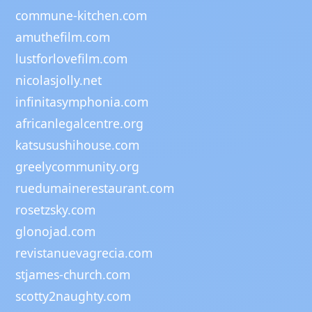
commune-kitchen.com
amuthefilm.com
lustforlovefilm.com
nicolasjolly.net
infinitasymphonia.com
africanlegalcentre.org
katsusushihouse.com
greelycommunity.org
ruedumainerestaurant.com
rosetzsky.com
glonojad.com
revistanuevagrecia.com
stjames-church.com
scotty2naughty.com