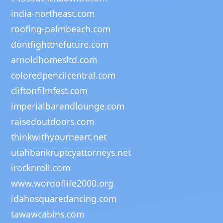
india-northeast.com
roofing-palmbeach.com
dontfightthefuture.com
arnoldhomesltd.com
coloredpencilcentral.com
cliftonfilmfest.com
imperialbarandlounge.com
raisedoutdoors.com
thinkwithyourheart.net
utahbankruptcyattorneys.net
irocknroll.com
www.wordoflife2000.org
idahosquaredancing.com
tawawcabins.com