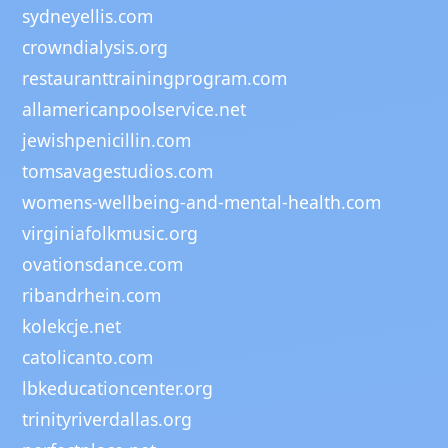
sydneyellis.com
crowndialysis.org
restauranttrainingprogram.com
allamericanpoolservice.net
jewishpenicillin.com
tomsavagestudios.com
womens-wellbeing-and-mental-health.com
virginiafolkmusic.org
ovationsdance.com
ribandrhein.com
kolekcje.net
catolicanto.com
lbkeducationcenter.org
trinityriverdallas.org