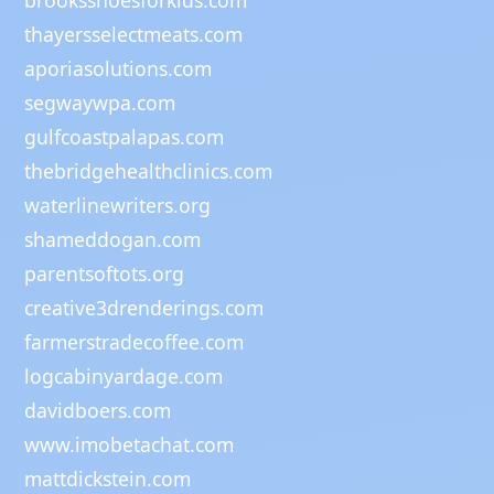
thayersselectmeats.com
aporiasolutions.com
segwaywpa.com
gulfcoastpalapas.com
thebridgehealthclinics.com
waterlinewriters.org
shameddogan.com
parentsoftots.org
creative3drenderings.com
farmerstradecoffee.com
logcabinyardage.com
davidboers.com
www.imobetachat.com
mattdickstein.com