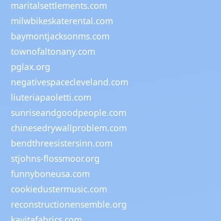
maritalsettlements.com
milwbikeskaterental.com
baymontjacksonms.com
townofaltonany.com
pglax.org
negativespacecleveland.com
liuteriapaoletti.com
sunriseandgoodpeople.com
chinesedrywallproblem.com
bendthreesistersinn.com
stjohns-flossmoor.org
funnyboneusa.com
cookiedustermusic.com
reconstructionensemble.org
kavitafabrics.com