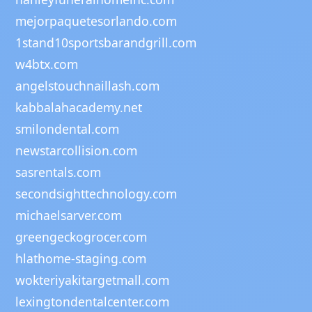
mejorpaquetesorlando.com
1stand10sportsbarandgrill.com
w4btx.com
angelstouchnaillash.com
kabbalahacademy.net
smilondental.com
newstarcollision.com
sasrentals.com
secondsighttechnology.com
michaelsarver.com
greengeckogrocer.com
hlathome-staging.com
wokteriyakitargetmall.com
lexingtondentalcenter.com