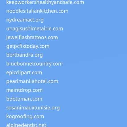
keepworkershealthyandsafe.com
noodlesitaliankitchen.com
nydreamact.org
unagisushimetairie.com
jewelflashtattoos.com
getpcfixtoday.com
bbrtbandra.org
bluebonnetcountry.com
epicclipart.com
pearlmanilahotel.com
maintdrop.com
bobtoman.com
sosanimauxtunisie.org
kogroofing.com
alpinedentist.net