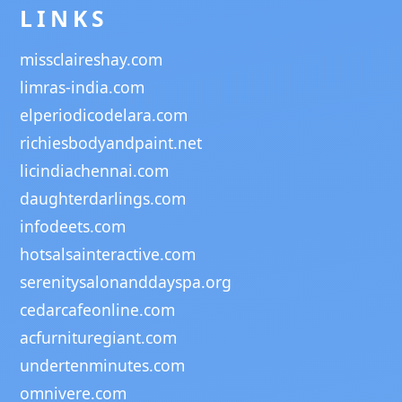
LINKS
missclaireshay.com
limras-india.com
elperiodicodelara.com
richiesbodyandpaint.net
licindiachennai.com
daughterdarlings.com
infodeets.com
hotsalsainteractive.com
serenitysalonanddayspa.org
cedarcafeonline.com
acfurnituregiant.com
undertenminutes.com
omnivere.com