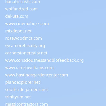
hanabi-sushi.com
wolfandzed.com
dekuta.com
www.cinemabuzz.com
mixdepot.net
rosewoodmcs.com
sycamorehistory.org
cornerstonerealty.net
www.consciousnessandbiofeedback.org
www.iamzowilliams.com
www.hastingsgardencenter.com
pianoexplorer.net
southsidegardens.net
trinityum.net
mazzicontractors.com