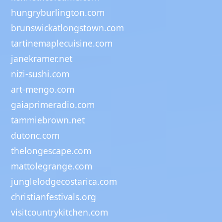
hungryburlington.com
brunswickatlongstown.com
tartinemaplecuisine.com
janekramer.net
nizi-sushi.com
art-mengo.com
gaiaprimeradio.com
tammiebrown.net
dutonc.com
thelongescape.com
mattolegrange.com
junglelodgecostarica.com
christianfestivals.org
visitcountrykitchen.com