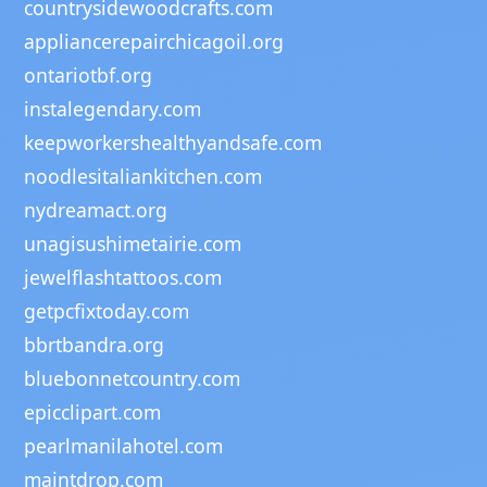
countrysidewoodcrafts.com
appliancerepairchicagoil.org
ontariotbf.org
instalegendary.com
keepworkershealthyandsafe.com
noodlesitaliankitchen.com
nydreamact.org
unagisushimetairie.com
jewelflashtattoos.com
getpcfixtoday.com
bbrtbandra.org
bluebonnetcountry.com
epicclipart.com
pearlmanilahotel.com
maintdrop.com