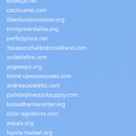
kolekcje.net
catolicanto.com
lbkeducationcenter.org
trinityriverdallas.org
perfectplace.net
3seasonsthaibistrooakland.com
scribblefire.com
yogaexpo.org
home-careassociates.com
andreacavaletto.com
parksleylivestocksupply.com
boisedharmacenter.org
color-agestores.com
wipala.org
loyola-malawi.org