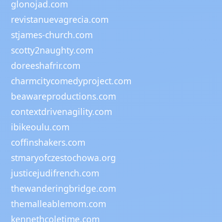
glonojad.com
revistanuevagrecia.com
stjames-church.com
scotty2naughty.com
doreeshafrir.com
charmcitycomedyproject.com
beawareproductions.com
contextdrivenagility.com
ibikeoulu.com
coffinshakers.com
stmaryofczestochowa.org
justicejudifrench.com
thewanderingbridge.com
themalleablemom.com
kennethcoletime.com