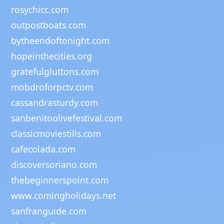
rosychicc.com
outpostboats.com
bytheendoftonight.com
hopeinthecities.org
gratefulgluttons.com
mobdroforpctv.com
cassandrasturdy.com
sanbenitoolivefestival.com
classicmoviestills.com
cafecolada.com
discoversoriano.com
thebeginnerspoint.com
www.comingholidays.net
sanfranguide.com