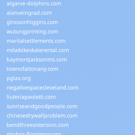
algarve-dolphins.com
alanveingrad.com
ginosonhiggins.com
wutungprinting.com
maritalsettlements.com
milwbikeskaterental.com
baymontjacksonms.com
townofaltonany.com
pglax.org
negativespacecleveland.com
liuteriapaoletti.com
sunriseandgoodpeople.com
chinesedrywallproblem.com
bendthreesistersinn.com
stjohns-flossmoor.org