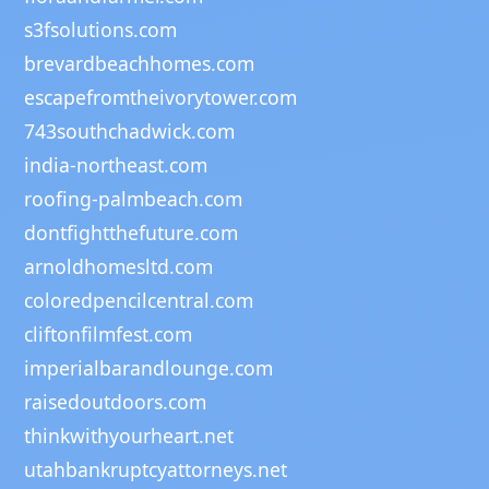
s3fsolutions.com
brevardbeachhomes.com
escapefromtheivorytower.com
743southchadwick.com
india-northeast.com
roofing-palmbeach.com
dontfightthefuture.com
arnoldhomesltd.com
coloredpencilcentral.com
cliftonfilmfest.com
imperialbarandlounge.com
raisedoutdoors.com
thinkwithyourheart.net
utahbankruptcyattorneys.net