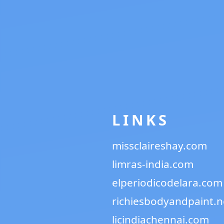
LINKS
missclaireshay.com
limras-india.com
elperiodicodelara.com
richiesbodyandpaint.n
licindiachennai.com