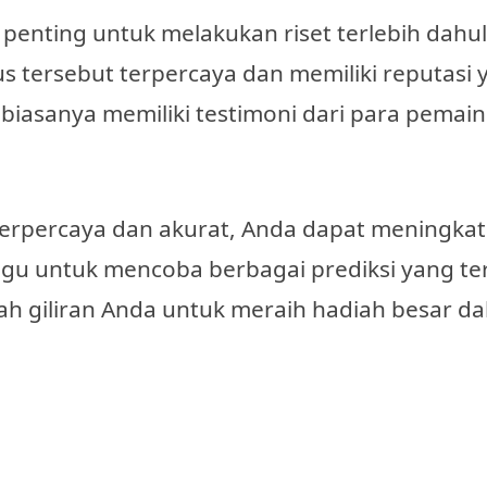
enting untuk melakukan riset terlebih dahul
s tersebut terpercaya dan memiliki reputasi 
a biasanya memiliki testimoni dari para pem
terpercaya dan akurat, Anda dapat meningk
agu untuk mencoba berbagai prediksi yang ter
alah giliran Anda untuk meraih hadiah besar 