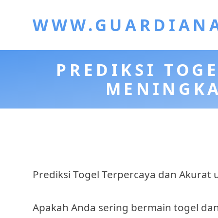
WWW.GUARDIANA
PREDIKSI TOG
MENINGK
Prediksi Togel Terpercaya dan Akur
Apakah Anda sering bermain togel dan