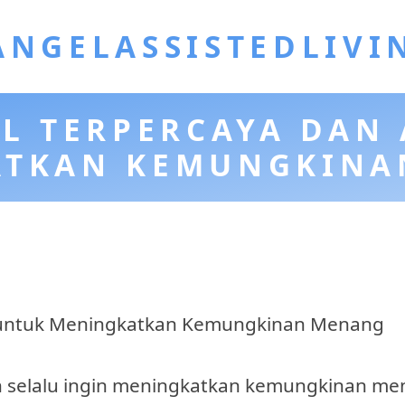
NGELASSISTEDLIVI
EL TERPERCAYA DAN
ATKAN KEMUNGKINA
at untuk Meningkatkan Kemungkinan Menang
 selalu ingin meningkatkan kemungkinan men