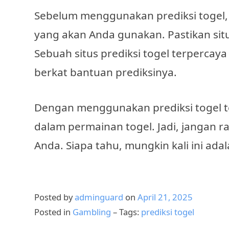
Sebelum menggunakan prediksi togel, p
yang akan Anda gunakan. Pastikan situ
Sebuah situs prediksi togel terpercay
berkat bantuan prediksinya.
Dengan menggunakan prediksi togel 
dalam permainan togel. Jadi, jangan r
Anda. Siapa tahu, mungkin kali ini ad
Posted by
adminguard
on
April 21, 2025
Posted in
Gambling
– Tags:
prediksi togel