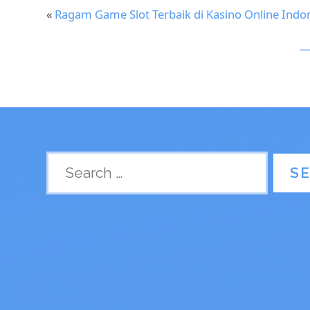
«
Ragam Game Slot Terbaik di Kasino Online Indo