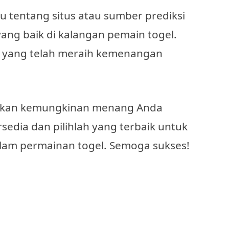
u tentang situs atau sumber prediksi
yang baik di kalangan pemain togel.
ain yang telah meraih kemenangan
atkan kemungkinan menang Anda
sedia dan pilihlah yang terbaik untuk
dalam permainan togel. Semoga sukses!