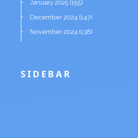
January 2025
(155)
December 2024
(147)
November 2024
(138)
SIDEBAR