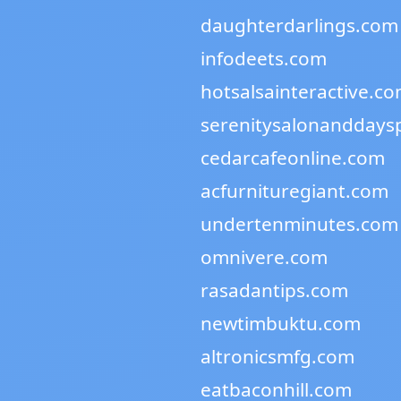
daughterdarlings.com
infodeets.com
hotsalsainteractive.c
serenitysalonanddays
cedarcafeonline.com
acfurnituregiant.com
undertenminutes.com
omnivere.com
rasadantips.com
newtimbuktu.com
altronicsmfg.com
eatbaconhill.com