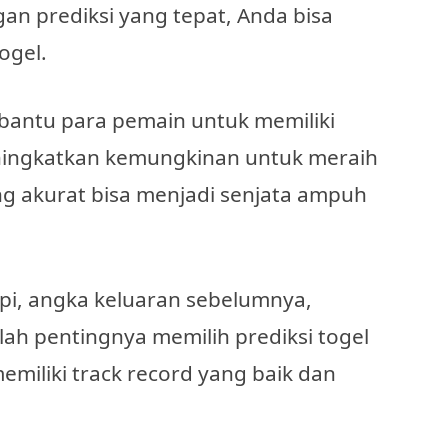
n prediksi yang tepat, Anda bisa
ogel.
bantu para pemain untuk memiliki
meningkatkan kemungkinan untuk meraih
g akurat bisa menjadi senjata ampuh
mpi, angka keluaran sebelumnya,
ah pentingnya memilih prediksi togel
emiliki track record yang baik dan