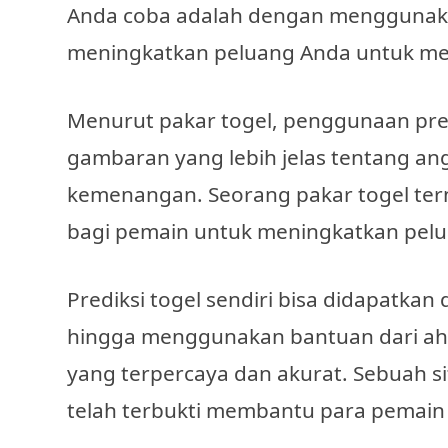
Anda coba adalah dengan menggunakan 
meningkatkan peluang Anda untuk me
Menurut pakar togel, penggunaan pre
gambaran yang lebih jelas tentang an
kemenangan. Seorang pakar togel ter
bagi pemain untuk meningkatkan pel
Prediksi togel sendiri bisa didapatka
hingga menggunakan bantuan dari ahli
yang terpercaya dan akurat. Sebuah si
telah terbukti membantu para pemai