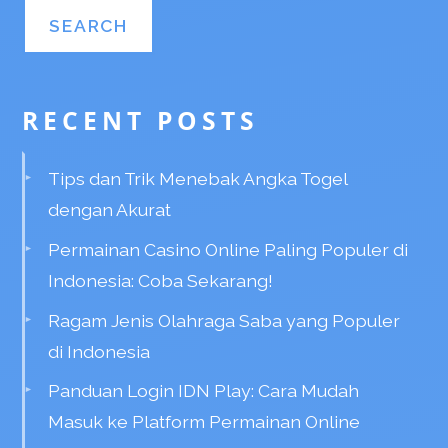
RECENT POSTS
Tips dan Trik Menebak Angka Togel
dengan Akurat
Permainan Casino Online Paling Populer di
Indonesia: Coba Sekarang!
Ragam Jenis Olahraga Saba yang Populer
di Indonesia
Panduan Login IDN Play: Cara Mudah
Masuk ke Platform Permainan Online