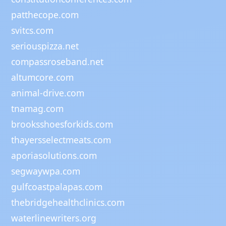
patthecope.com
svitcs.com
seriouspizza.net
compassroseband.net
altumcore.com
animal-drive.com
tnamag.com
brooksshoesforkids.com
thayersselectmeats.com
aporiasolutions.com
segwaywpa.com
gulfcoastpalapas.com
thebridgehealthclinics.com
waterlinewriters.org