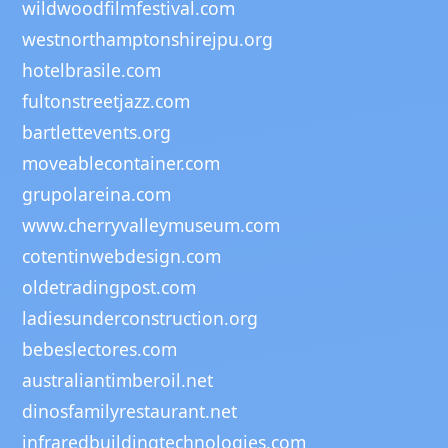
wildwoodfilmfestival.com
westnorthamptonshirejpu.org
hotelbrasile.com
fultonstreetjazz.com
bartlettevents.org
moveablecontainer.com
grupolareina.com
www.cherryvalleymuseum.com
cotentinwebdesign.com
oldetradingpost.com
ladiesunderconstruction.org
bebeslectores.com
australiantimberoil.net
dinosfamilyrestaurant.net
infraredbuildingtechnologies.com