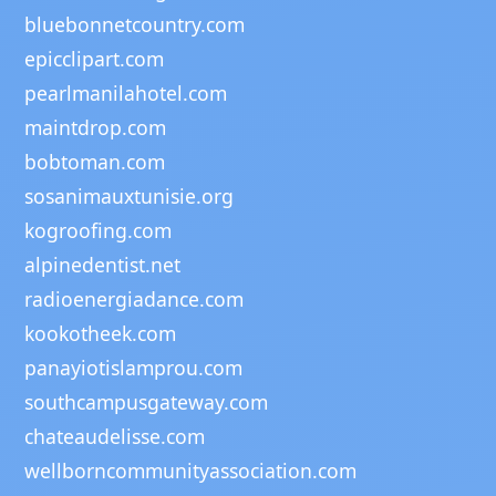
bluebonnetcountry.com
epicclipart.com
pearlmanilahotel.com
maintdrop.com
bobtoman.com
sosanimauxtunisie.org
kogroofing.com
alpinedentist.net
radioenergiadance.com
kookotheek.com
panayiotislamprou.com
southcampusgateway.com
chateaudelisse.com
wellborncommunityassociation.com