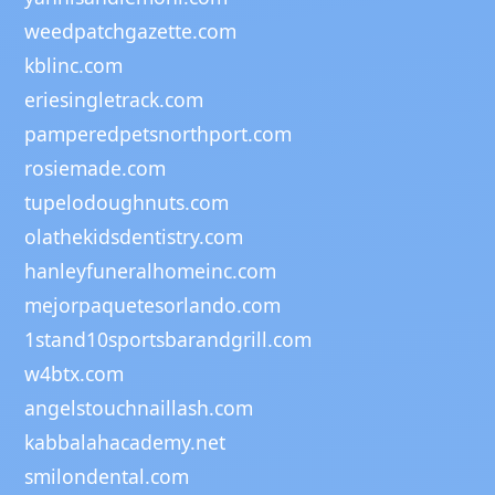
weedpatchgazette.com
kblinc.com
eriesingletrack.com
pamperedpetsnorthport.com
rosiemade.com
tupelodoughnuts.com
olathekidsdentistry.com
hanleyfuneralhomeinc.com
mejorpaquetesorlando.com
1stand10sportsbarandgrill.com
w4btx.com
angelstouchnaillash.com
kabbalahacademy.net
smilondental.com