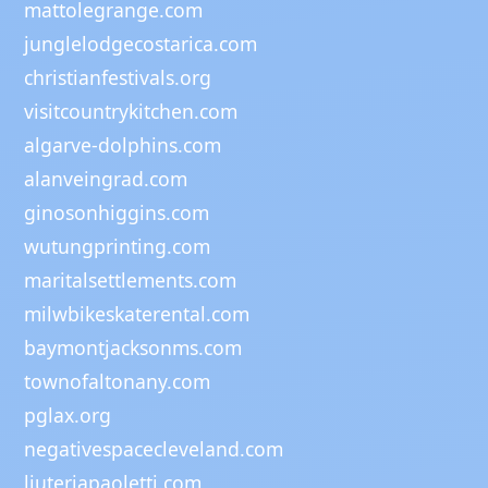
mattolegrange.com
junglelodgecostarica.com
christianfestivals.org
visitcountrykitchen.com
algarve-dolphins.com
alanveingrad.com
ginosonhiggins.com
wutungprinting.com
maritalsettlements.com
milwbikeskaterental.com
baymontjacksonms.com
townofaltonany.com
pglax.org
negativespacecleveland.com
liuteriapaoletti.com