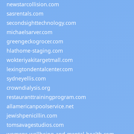
newstarcollision.com
sasrentals.com
secondsighttechnology.com
michaelsarver.com
greengeckogrocer.com
hlathome-staging.com
wokteriyakitargetmall.com
lexingtondentalcenter.com
sydneyellis.com
crowndialysis.org
restauranttrainingprogram.com
allamericanpoolservice.net
jewishpenicillin.com
tomsavagestudios.com