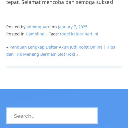
tepat. Selamat mencoba dan semoga sukses!
Posted by
adminguard
on
January 7, 2025
Posted in
Gambling
– Tags:
togel keluar hari ini
«
Panduan Lengkap Daftar Akun Judi Rolet Online
|
Tips
dan Trik Menang Bermain Slot Hoki
»