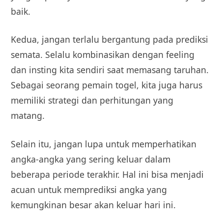
baik.
Kedua, jangan terlalu bergantung pada prediksi
semata. Selalu kombinasikan dengan feeling
dan insting kita sendiri saat memasang taruhan.
Sebagai seorang pemain togel, kita juga harus
memiliki strategi dan perhitungan yang
matang.
Selain itu, jangan lupa untuk memperhatikan
angka-angka yang sering keluar dalam
beberapa periode terakhir. Hal ini bisa menjadi
acuan untuk memprediksi angka yang
kemungkinan besar akan keluar hari ini.