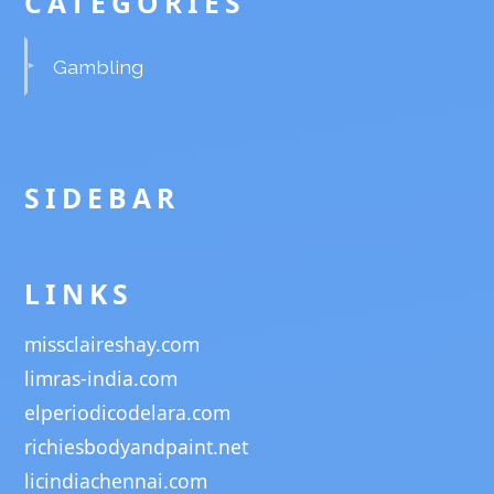
CATEGORIES
Gambling
SIDEBAR
LINKS
missclaireshay.com
limras-india.com
elperiodicodelara.com
richiesbodyandpaint.net
licindiachennai.com