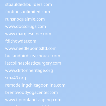
stpauldeckbuilders.com
footingsunlimited.com
runsnoqualmie.com
www.docsdrugs.com
www.margiesdiner.com
fdlchowder.com
www.needlepointsltd.com
bullandbirdsteakhouse.com
lascolinasplasticsurgery.com
www.cliftonheritage.org
sma43.org
remodelingchicagoonline.com
brentwoodyogacenter.com
www.tiptonlandscaping.com