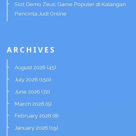
Slot Demo Zeus: Game Populer di Kalangan
Pencinta Judi Online
ARCHIVES
August 2026
(45)
July 2026
(150)
June 2026
(72)
March 2026
(5)
February 2026
(8)
January 2026
(19)